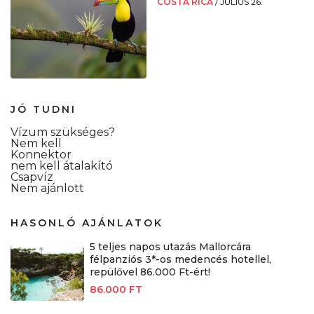
COSTA RICA
/
JÚLIUS 26.
JÓ TUDNI
Vízum szükséges?
Nem kell
Konnektor
nem kell átalakító
Csapvíz
Nem ajánlott
HASONLÓ AJÁNLATOK
5 teljes napos utazás Mallorcára
félpanziós 3*-os medencés hotellel,
repülővel 86.000 Ft-ért!
86.000 FT