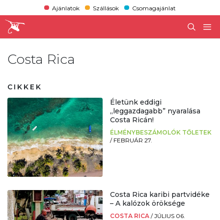
Ajánlatok
Szállások
Csomagajánlat
Costa Rica
CIKKEK
Életünk eddigi
„leggazdagabb” nyaralása
Costa Ricán!
ÉLMÉNYBESZÁMOLÓK TŐLETEK
/
FEBRUÁR 27.
Costa Rica karibi partvidéke
– A kalózok öröksége
COSTA RICA
/
JÚLIUS 06.