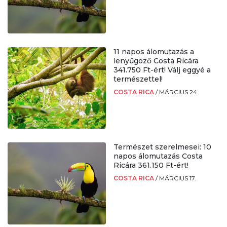
11 napos álomutazás a
lenyűgöző Costa Ricára
341.750 Ft-ért! Válj eggyé a
természettel!
COSTA RICA
/
MÁRCIUS 24.
Természet szerelmesei: 10
napos álomutazás Costa
Ricára 361.150 Ft-ért!
COSTA RICA
/
MÁRCIUS 17.