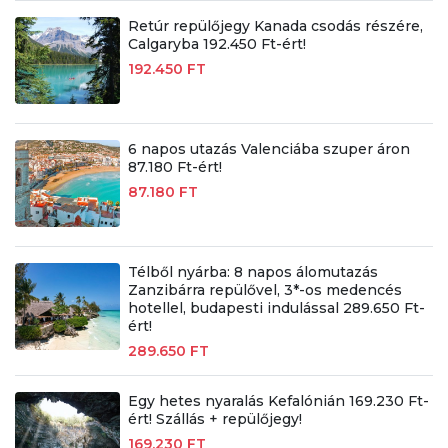
Retúr repülőjegy Kanada csodás részére,
Calgaryba 192.450 Ft-ért!
192.450 FT
6 napos utazás Valenciába szuper áron
87.180 Ft-ért!
87.180 FT
Télből nyárba: 8 napos álomutazás
Zanzibárra repülővel, 3*-os medencés
hotellel, budapesti indulással 289.650 Ft-
ért!
289.650 FT
Egy hetes nyaralás Kefalónián 169.230 Ft-
ért! Szállás + repülőjegy!
169.230 FT