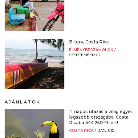
B-terv, Costa Rica
ÉLMÉNYBESZÁMOLÓK
/
SZEPTEMBER 07.
AJÁNLATOK
11 napos utazás a világ egyik
legszebb országába, Costa
Ricába 344.250 Ft-ért!
COSTA RICA
/
MÁJUS 12.