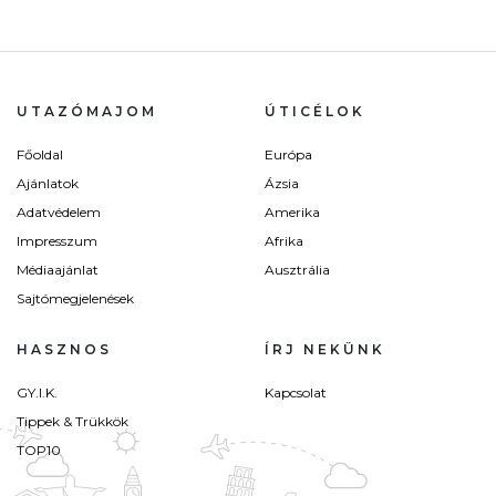
UTAZÓMAJOM
ÚTICÉLOK
Főoldal
Európa
Ajánlatok
Ázsia
Adatvédelem
Amerika
Impresszum
Afrika
Médiaajánlat
Ausztrália
Sajtómegjelenések
HASZNOS
ÍRJ NEKÜNK
GY.I.K.
Kapcsolat
Tippek & Trükkök
TOP10