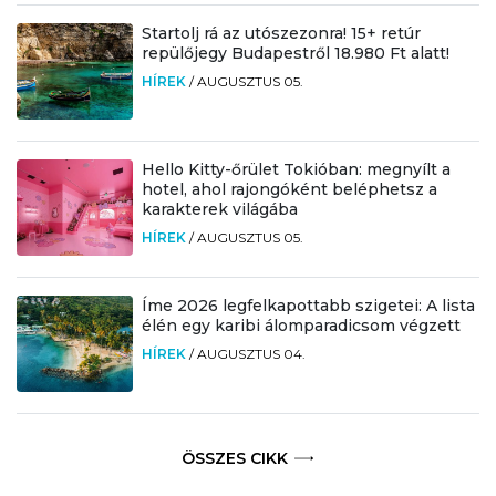
Startolj rá az utószezonra! 15+ retúr
repülőjegy Budapestről 18.980 Ft alatt!
HÍREK
/
AUGUSZTUS 05.
Hello Kitty-őrület Tokióban: megnyílt a
hotel, ahol rajongóként beléphetsz a
karakterek világába
HÍREK
/
AUGUSZTUS 05.
Íme 2026 legfelkapottabb szigetei: A lista
élén egy karibi álomparadicsom végzett
HÍREK
/
AUGUSZTUS 04.
ÖSSZES CIKK