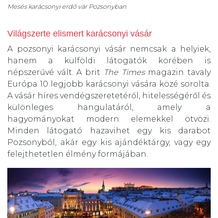
Mesés karácsonyi erdő vár Pozsonyban
Világszerte elismert karácsonyi vásár
A pozsonyi karácsonyi vásár nemcsak a helyiek,
hanem a külföldi látogatók körében is
népszerűvé vált. A brit
The Times
magazin tavaly
Európa 10 legjobb karácsonyi vására közé sorolta.
A vásár híres vendégszeretetéről, hitelességéről és
különleges hangulatáról, amely a
hagyományokat modern elemekkel ötvözi.
Minden látogató hazavihet egy kis darabot
Pozsonyból, akár egy kis ajándéktárgy, vagy egy
felejthetetlen élmény formájában.