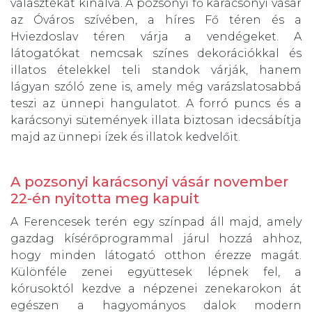
választékát kínálva. A pozsonyi fő karácsonyi vásár
az Óváros szívében, a híres Fő téren és a
Hviezdoslav téren várja a vendégeket. A
látogatókat nemcsak színes dekorációkkal és
illatos ételekkel teli standok várják, hanem
lágyan szóló zene is, amely még varázslatosabbá
teszi az ünnepi hangulatot. A forró puncs és a
karácsonyi sütemények illata biztosan idecsábítja
majd az ünnepi ízek és illatok kedvelőit.
A pozsonyi karácsonyi vásár november
22-én nyitotta meg kapuit
A Ferencesek terén egy színpad áll majd, amely
gazdag kísérőprogrammal járul hozzá ahhoz,
hogy minden látogató otthon érezze magát.
Különféle zenei együttesek lépnek fel, a
kórusoktól kezdve a népzenei zenekarokon át
egészen a hagyományos dalok modern