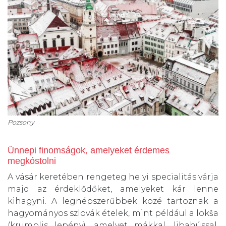
Pozsony
Ünnepi finomságok, amelyeket érdemes
megkóstolni
A vásár keretében rengeteg helyi specialitás várja
majd az érdeklődőket, amelyeket kár lenne
kihagyni. A legnépszerűbbek közé tartoznak a
hagyományos szlovák ételek, mint például a lokša
(krumplis lepény), amelyet mákkal, libahússal,