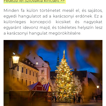
Fedezd fel Szlovákia kincseit >>
Minden fa külön történetet mesél el, és sajátos,
egyedi hangulatot ad a karácsonyi erdőnek. Ez a
különleges koncepció kicsiket és nagyokat
egyaránt idevonz majd, és tökéletes helyszín lesz
a karácsonyi hangulat megörökítésére.