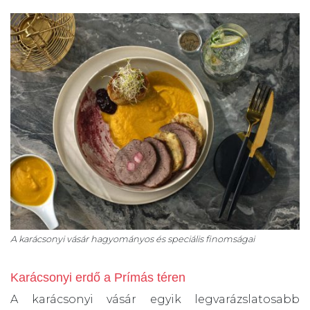
A karácsonyi vásár hagyományos és speciális finomságai
Karácsonyi erdő a Prímás téren
A karácsonyi vásár egyik legvarázslatosabb