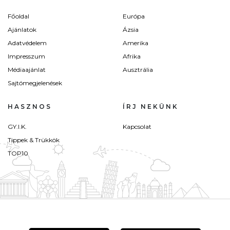
Főoldal
Európa
Ajánlatok
Ázsia
Adatvédelem
Amerika
Impresszum
Afrika
Médiaajánlat
Ausztrália
Sajtómegjelenések
HASZNOS
ÍRJ NEKÜNK
GY.I.K.
Kapcsolat
Tippek & Trükkök
TOP10