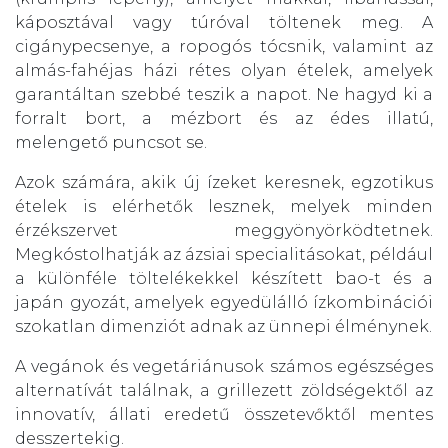
káposztával vagy túróval töltenek meg. A
cigánypecsenye, a ropogós tócsnik, valamint az
almás-fahéjas házi rétes olyan ételek, amelyek
garantáltan szebbé teszik a napot. Ne hagyd ki a
forralt bort, a mézbort és az édes illatú,
melengető puncsot se.
Azok számára, akik új ízeket keresnek, egzotikus
ételek is elérhetők lesznek, melyek minden
érzékszervet meggyönyörködtetnek.
Megkóstolhatják az ázsiai specialitásokat, például
a különféle töltelékekkel készített bao-t és a
japán gyozát, amelyek egyedülálló ízkombinációi
szokatlan dimenziót adnak az ünnepi élménynek.
A vegánok és vegetáriánusok számos egészséges
alternatívát találnak, a grillezett zöldségektől az
innovatív, állati eredetű összetevőktől mentes
desszertekig.