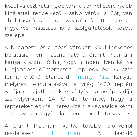
közül választhatunk, de vannak ennél szerényebb
kínálattal rendelkező kisebb várók is. Sőt, van
ahol tusoló, zárható alvókabin, fűtött medence,
ingyenes masszázs is a szolgáltatások között
szerepel.
A budapesti és a bécsi várókon kívül ingyenes
bejutásra nem használható a Gránit Platinum
kártya. Viszont jó hír, hogy minden ilyen kártya
tulajdonosa díjmentesen kap egy évi 35 ezer
forint értékű Standard
Priority Pass
kártyát,
melynek felmutatásával a világ 1400 reptéri
várójába bejuthatunk. A kártyával a belépés díja
személyenként 24 €, de tekintve, hogy a
reptereken egy fél literes vízért is képesek elkérni
10 €-t, ez az ár egyáltalán nem mondható soknak.
A Gránit Platinum kártya további előnyeiről
részletesen
itt írtam
. A leendő