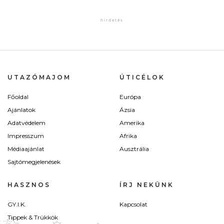
UTAZÓMAJOM
ÚTICÉLOK
Főoldal
Európa
Ajánlatok
Ázsia
Adatvédelem
Amerika
Impresszum
Afrika
Médiaajánlat
Ausztrália
Sajtómegjelenések
HASZNOS
ÍRJ NEKÜNK
GY.I.K.
Kapcsolat
Tippek & Trükkök