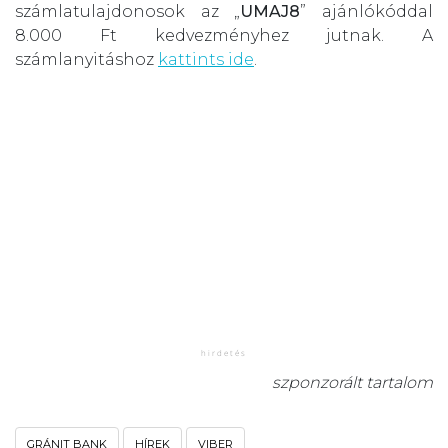
számlatulajdonosok az „
UMAJ8
” ajánlókóddal
8.000 Ft kedvezményhez jutnak. A
számlanyitáshoz
kattints ide
.
szponzorált tartalom
GRÁNIT BANK
HÍREK
VIBER