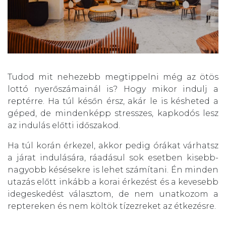
Tudod mit nehezebb megtippelni még az ötös
lottó nyerőszámainál is? Hogy mikor indulj a
reptérre. Ha túl későn érsz, akár le is késheted a
géped, de mindenképp stresszes, kapkodós lesz
az indulás előtti időszakod.
Ha túl korán érkezel, akkor pedig órákat várhatsz
a járat indulására, ráadásul sok esetben kisebb-
nagyobb késésekre is lehet számítani. Én minden
utazás előtt inkább a korai érkezést és a kevesebb
idegeskedést választom, de nem unatkozom a
reptereken és nem költök tízezreket az étkezésre.