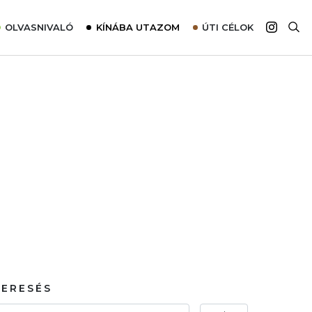
OLVASNIVALÓ
KÍNÁBA UTAZOM
ÚTI CÉLOK
Top 10 látnivalók térképpel
Európa
Tudnivalók az ajánlatok lefoglalásához
Ázsia
Tippek & Trükkök
Amerika
Utazómajom – CitySIM kártya a világutazóknak
Afrika
Interjú
Ausztrália
Élménybeszámolók
Szállodalátogatás
Sajtómegjelenések
KERESÉS