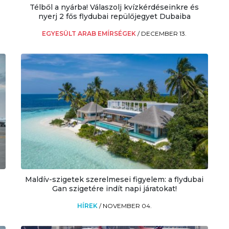
Télből a nyárba! Válaszolj kvízkérdéseinkre és
nyerj 2 fős flydubai repülőjegyet Dubaiba
EGYESÜLT ARAB EMÍRSÉGEK
/
DECEMBER 13.
Maldív-szigetek szerelmesei figyelem: a flydubai
Gan szigetére indít napi járatokat!
HÍREK
/
NOVEMBER 04.