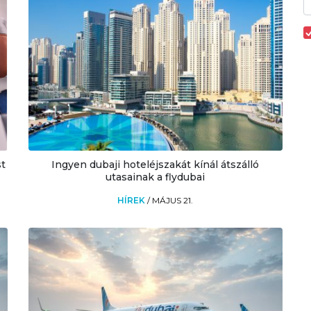
st
Ingyen dubaji hoteléjszakát kínál átszálló
utasainak a flydubai
HÍREK
/
MÁJUS 21.