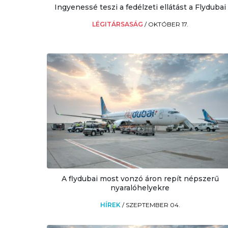
Ingyenessé teszi a fedélzeti ellátást a Flydubai
LÉGITÁRSASÁG
/
OKTÓBER 17.
A flydubai most vonzó áron repít népszerű
nyaralóhelyekre
HÍREK
/
SZEPTEMBER 04.