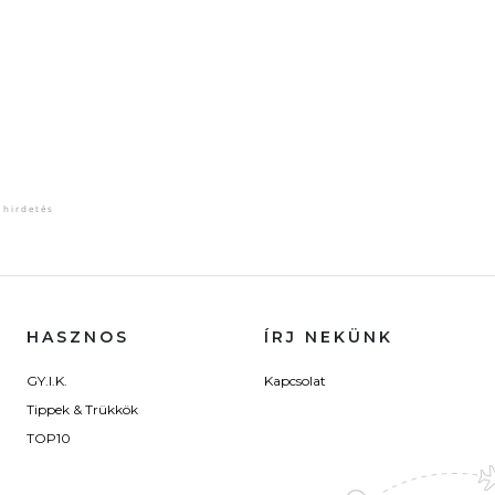
HASZNOS
ÍRJ NEKÜNK
GY.I.K.
Kapcsolat
Tippek & Trükkök
TOP10