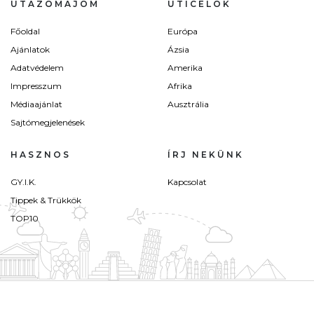
UTAZÓMAJOM
ÚTICÉLOK
Főoldal
Európa
Ajánlatok
Ázsia
Adatvédelem
Amerika
Impresszum
Afrika
Médiaajánlat
Ausztrália
Sajtómegjelenések
HASZNOS
ÍRJ NEKÜNK
GY.I.K.
Kapcsolat
Tippek & Trükkök
TOP10