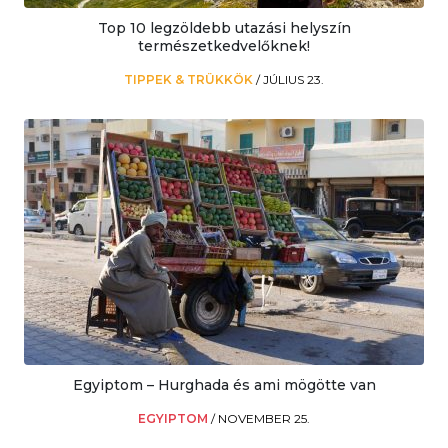
Top 10 legzöldebb utazási helyszín
természetkedvelőknek!
TIPPEK & TRÜKKÖK
/
JÚLIUS 23.
Egyiptom – Hurghada és ami mögötte van
EGYIPTOM
/
NOVEMBER 25.