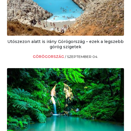
Utószezon alatt is irány Görögország – ezek a legszebb
görög szigetek
GÖRÖGORSZÁG
/
SZEPTEMBER 04.