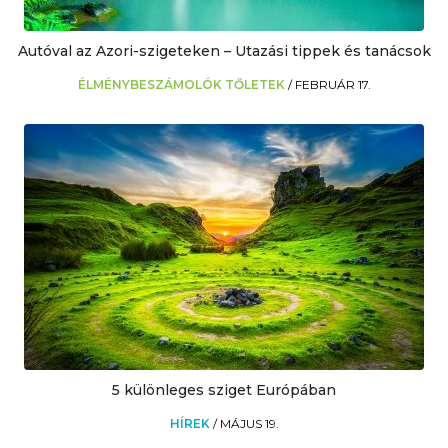
Autóval az Azori-szigeteken – Utazási tippek és tanácsok
ÉLMÉNYBESZÁMOLÓK TŐLETEK
/
FEBRUÁR 17.
5 különleges sziget Európában
HÍREK
/
MÁJUS 19.