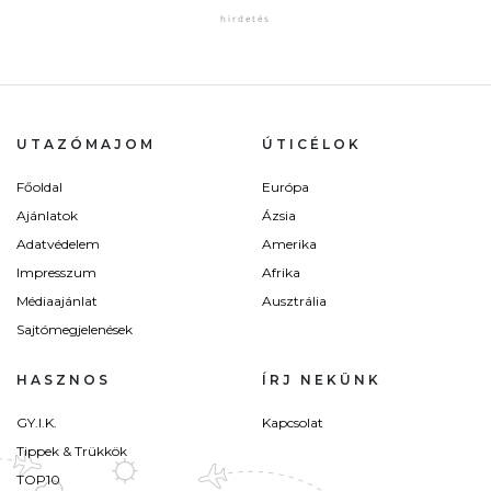
UTAZÓMAJOM
ÚTICÉLOK
Főoldal
Európa
Ajánlatok
Ázsia
Adatvédelem
Amerika
Impresszum
Afrika
Médiaajánlat
Ausztrália
Sajtómegjelenések
HASZNOS
ÍRJ NEKÜNK
GY.I.K.
Kapcsolat
Tippek & Trükkök
TOP10