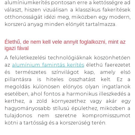
alumíniumkerítés pontosan erre a kettősségre ad
választ, hiszen vizuálisan a klasszikus fakerítések
otthonosságát idézi meg, miközben egy modern,
korszerű anyag minden előnyét tartalmazza.
Élethű, de nem kell vele annyit foglalkozni, mint az
igazi fával
A felületkezelési technológiáknak köszönhetően
az
alumínium famintás kerítés
élethű faerezetet
és természetes színvilágot kap, amely első
pillantásra is hiteles összhatást kelt. Ez a
megoldás különösen előnyös olyan ingatlanok
esetében, ahol fontos a harmonikus illeszkedés a
kerthez, a zöld környezethez vagy akár egy
hagyományosabb stílusú épülethez, miközben a
tulajdonos nem szeretne kompromisszumot
kötni a tartósság és a korszerűség terén.