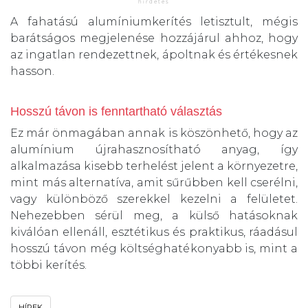
A fahatású alumíniumkerítés letisztult, mégis
barátságos megjelenése hozzájárul ahhoz, hogy
az ingatlan rendezettnek, ápoltnak és értékesnek
hasson.
Hosszú távon is fenntartható választás
Ez már önmagában annak is köszönhető, hogy az
alumínium újrahasznosítható anyag, így
alkalmazása kisebb terhelést jelent a környezetre,
mint más alternatíva, amit sűrűbben kell cserélni,
vagy különböző szerekkel kezelni a felületet.
Nehezebben sérül meg, a külső hatásoknak
kiválóan ellenáll, esztétikus és praktikus, ráadásul
hosszú távon még költséghatékonyabb is, mint a
többi kerítés.
HÍREK