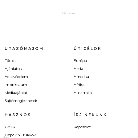
UTAZÓMAJOM
ÚTICÉLOK
Főoldal
Európa
Ajánlatok
Ázsia
Adatvédelem
Amerika
Impresszum
Afrika
Médiaajánlat
Ausztrália
Sajtómegjelenések
HASZNOS
ÍRJ NEKÜNK
GY.I.K.
Kapcsolat
Tippek & Trükkök