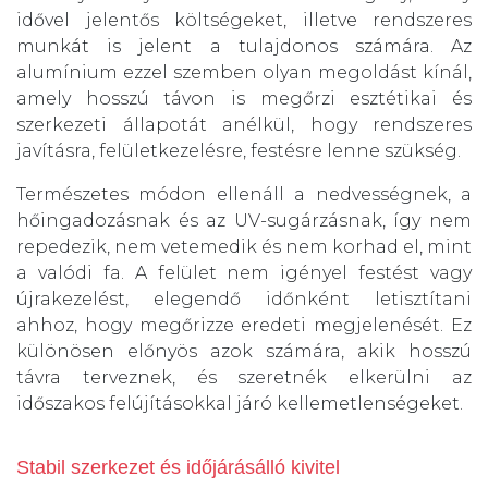
idővel jelentős költségeket, illetve rendszeres
munkát is jelent a tulajdonos számára. Az
alumínium ezzel szemben olyan megoldást kínál,
amely hosszú távon is megőrzi esztétikai és
szerkezeti állapotát anélkül, hogy rendszeres
javításra, felületkezelésre, festésre lenne szükség.
Természetes módon ellenáll a nedvességnek, a
hőingadozásnak és az UV-sugárzásnak, így nem
repedezik, nem vetemedik és nem korhad el, mint
a valódi fa. A felület nem igényel festést vagy
újrakezelést, elegendő időnként letisztítani
ahhoz, hogy megőrizze eredeti megjelenését. Ez
különösen előnyös azok számára, akik hosszú
távra terveznek, és szeretnék elkerülni az
időszakos felújításokkal járó kellemetlenségeket.
Stabil szerkezet és időjárásálló kivitel