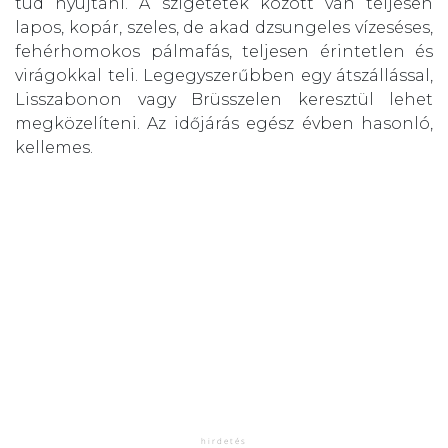
tud nyújtani. A szigetetek között van teljesen
lapos, kopár, szeles, de akad dzsungeles vízeséses,
fehérhomokos pálmafás, teljesen érintetlen és
virágokkal teli. Legegyszerűbben egy átszállással,
Lisszabonon vagy Brüsszelen keresztül lehet
megközelíteni. Az időjárás egész évben hasonló,
kellemes.