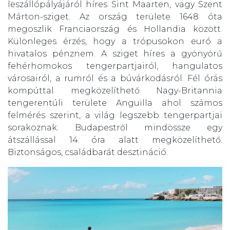
leszállópályájáról híres Sint Maarten, vagy Szent
Márton-sziget. Az ország területe 1648 óta
megoszlik Franciaország és Hollandia között.
Különleges érzés, hogy a trópusokon euró a
hivatalos pénznem. A sziget híres a gyönyörű
fehérhomokos tengerpartjairól, hangulatos
városairól, a rumról és a búvárkodásról. Fél órás
kompúttal megközelíthető Nagy-Britannia
tengerentúli területe Anguilla ahol számos
felmérés szerint, a világ legszebb tengerpartjai
sorakoznak. Budapestről mindössze egy
átszállással 14 óra alatt megközelíthető.
Biztonságos, családbarát desztináció.