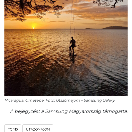
Nicaragua, Ometepe. Fotó: Utazómajom – Samsung Galaxy
A bejegyzést a Samsung Magyarország támogatta.
TOP10
UTAZOMAJOM