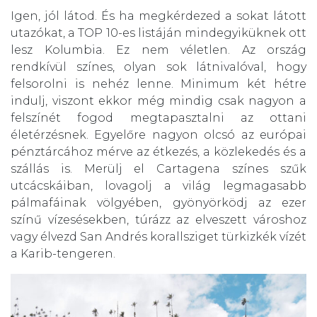
Igen, jól látod. És ha megkérdezed a sokat látott
utazókat, a TOP 10-es listáján mindegyiküknek ott
lesz Kolumbia. Ez nem véletlen. Az ország
rendkívül színes, olyan sok látnivalóval, hogy
felsorolni is nehéz lenne. Minimum két hétre
indulj, viszont ekkor még mindig csak nagyon a
felszínét fogod megtapasztalni az ottani
életérzésnek. Egyelőre nagyon olcsó az európai
pénztárcához mérve az étkezés, a közlekedés és a
szállás is. Merülj el Cartagena színes szűk
utcácskáiban, lovagolj a világ legmagasabb
pálmafáinak völgyében, gyönyörködj az ezer
színű vízesésekben, túrázz az elveszett városhoz
vagy élvezd San Andrés korallsziget türkizkék vízét
a Karib-tengeren.