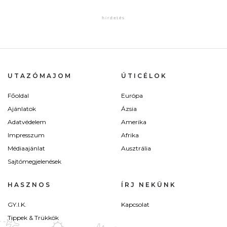
UTAZÓMAJOM
ÚTICÉLOK
Főoldal
Európa
Ajánlatok
Ázsia
Adatvédelem
Amerika
Impresszum
Afrika
Médiaajánlat
Ausztrália
Sajtómegjelenések
HASZNOS
ÍRJ NEKÜNK
GY.I.K.
Kapcsolat
Tippek & Trükkök