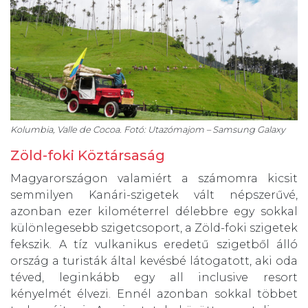
Kolumbia, Valle de Cocoa. Fotó: Utazómajom – Samsung Galaxy
Zöld-foki Köztársaság
Magyarországon valamiért a számomra kicsit
semmilyen Kanári-szigetek vált népszerűvé,
azonban ezer kilométerrel délebbre egy sokkal
különlegesebb szigetcsoport, a Zöld-foki szigetek
fekszik. A tíz vulkanikus eredetű szigetből álló
ország a turisták által kevésbé látogatott, aki oda
téved, leginkább egy all inclusive resort
kényelmét élvezi. Ennél azonban sokkal többet