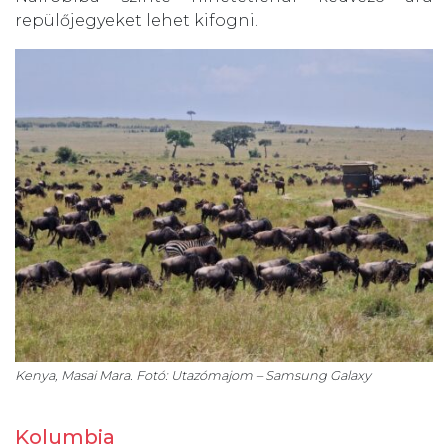
repülőjegyeket lehet kifogni.
Kenya, Masai Mara. Fotó: Utazómajom – Samsung Galaxy
Kolumbia