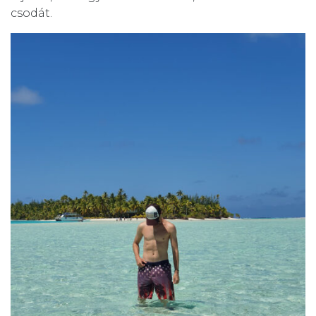
csodát.