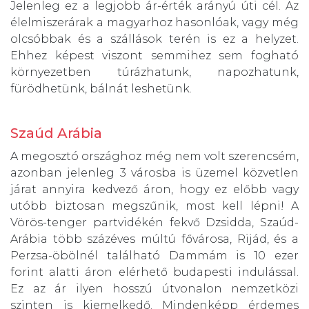
Jelenleg ez a legjobb ár-érték arányú úti cél. Az
élelmiszerárak a magyarhoz hasonlóak, vagy még
olcsóbbak és a szállások terén is ez a helyzet.
Ehhez képest viszont semmihez sem fogható
környezetben túrázhatunk, napozhatunk,
fürödhetünk, bálnát leshetünk.
Szaúd Arábia
A megosztó országhoz még nem volt szerencsém,
azonban jelenleg 3 városba is üzemel közvetlen
járat annyira kedvező áron, hogy ez előbb vagy
utóbb biztosan megszűnik, most kell lépni! A
Vörös-tenger partvidékén fekvő Dzsidda, Szaúd-
Arábia több százéves múltú fővárosa, Rijád, és a
Perzsa-öbölnél található Dammám is 10 ezer
forint alatti áron elérhető budapesti indulással.
Ez az ár ilyen hosszú útvonalon nemzetközi
szinten is kiemelkedő. Mindenképp érdemes