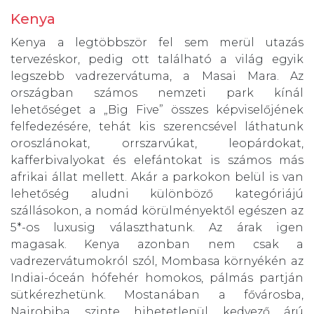
Kenya
Kenya a legtöbbször fel sem merül utazás
tervezéskor, pedig ott található a világ egyik
legszebb vadrezervátuma, a Masai Mara. Az
országban számos nemzeti park kínál
lehetőséget a „Big Five” összes képviselőjének
felfedezésére, tehát kis szerencsével láthatunk
oroszlánokat, orrszarvúkat, leopárdokat,
kafferbivalyokat és elefántokat is számos más
afrikai állat mellett. Akár a parkokon belül is van
lehetőség aludni különböző kategóriájú
szállásokon, a nomád körülményektől egészen az
5*-os luxusig választhatunk. Az árak igen
magasak. Kenya azonban nem csak a
vadrezervátumokról szól, Mombasa környékén az
Indiai-óceán hófehér homokos, pálmás partján
sütkérezhetünk. Mostanában a fővárosba,
Nairobiba szinte hihetetlenül kedvező árú