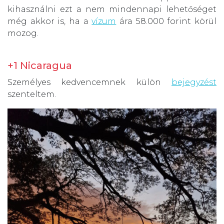
kihasználni ezt a nem mindennapi lehetőséget
még akkor is, ha a
vízum
ára 58.000 forint körül
mozog.
+1 Nicaragua
Személyes kedvencemnek külön
bejegyzést
szenteltem.