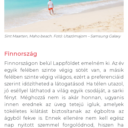
Sint Maarten, Maho beach. Fotó: Utazómajom – Samsung Galaxy
Finnország
Finnországon belül Lappföldet emelném ki. Az év
egyik felében szinte végig sötét van, a másik
felében szinte végig világos, ezért a preferenciáid
szerint időzítheted a látogatásod. Ha télen utazol,
jó eséllyel láthatod a világ egyik csodáját, a sarki
fényt. Méghozzá nem is akár honnan, ugyanis
innen erednek az üveg tetejű igluk, amelyek
tökéletes kilátást biztosítanak az égboltra az
ágyból fekve is. Ennek ellenére nem kell egész
nap nyitott szemmel forgolódnod, hiszen ha