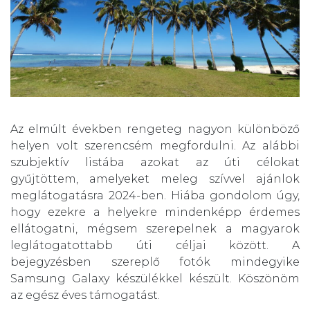
Az elmúlt években rengeteg nagyon különböző
helyen volt szerencsém megfordulni. Az alábbi
szubjektív listába azokat az úti célokat
gyűjtöttem, amelyeket meleg szívvel ajánlok
meglátogatásra 2024-ben. Hiába gondolom úgy,
hogy ezekre a helyekre mindenképp érdemes
ellátogatni, mégsem szerepelnek a magyarok
leglátogatottabb úti céljai között. A
bejegyzésben szereplő fotók mindegyike
Samsung Galaxy készülékkel készült. Köszönöm
az egész éves támogatást.