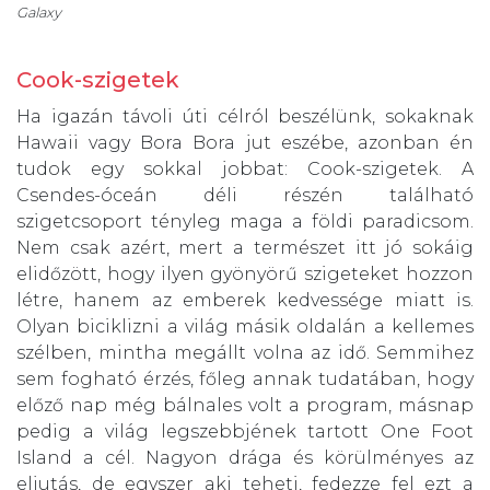
Galaxy
Cook-szigetek
Ha igazán távoli úti célról beszélünk, sokaknak
Hawaii vagy Bora Bora jut eszébe, azonban én
tudok egy sokkal jobbat: Cook-szigetek. A
Csendes-óceán déli részén található
szigetcsoport tényleg maga a földi paradicsom.
Nem csak azért, mert a természet itt jó sokáig
elidőzött, hogy ilyen gyönyörű szigeteket hozzon
létre, hanem az emberek kedvessége miatt is.
Olyan biciklizni a világ másik oldalán a kellemes
szélben, mintha megállt volna az idő. Semmihez
sem fogható érzés, főleg annak tudatában, hogy
előző nap még bálnales volt a program, másnap
pedig a világ legszebbjének tartott One Foot
Island a cél. Nagyon drága és körülményes az
eljutás, de egyszer aki teheti, fedezze fel ezt a