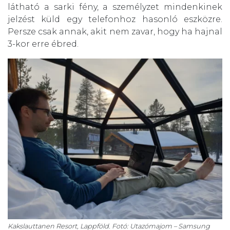
látható a sarki fény, a személyzet mindenkinek
jelzést küld egy telefonhoz hasonló eszközre.
Persze csak annak, akit nem zavar, hogy ha hajnal
3-kor erre ébred.
Kakslauttanen Resort, Lappföld. Fotó: Utazómajom – Samsung