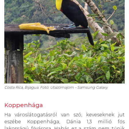
Costa Rica, Bijagua. Fotó: Utazómajom – Samsung Galaxy
Koppenhága
Ha városlátogatásról van szó, keveseknek jut
eszébe Koppenhága, Dánia 1,3 millió fős
lakosságú fővárosa. Habár ez a szám nem tűnik