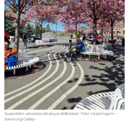
Superkilen városrész látványos felfestései. Fotó: Utazómajom –
Samsung Galaxy