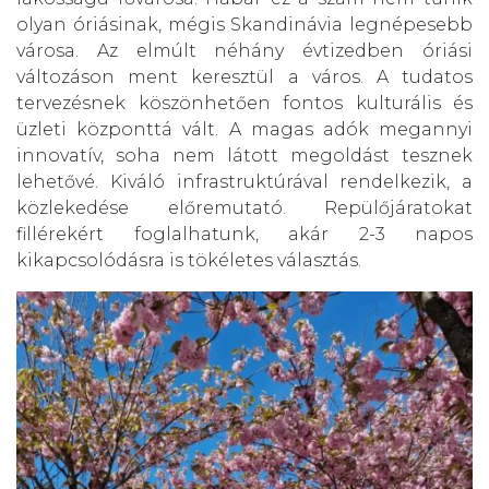
olyan óriásinak, mégis Skandinávia legnépesebb
városa. Az elmúlt néhány évtizedben óriási
változáson ment keresztül a város. A tudatos
tervezésnek köszönhetően fontos kulturális és
üzleti központtá vált. A magas adók megannyi
innovatív, soha nem látott megoldást tesznek
lehetővé. Kiváló infrastruktúrával rendelkezik, a
közlekedése előremutató. Repülőjáratokat
fillérekért foglalhatunk, akár 2-3 napos
kikapcsolódásra is tökéletes választás.