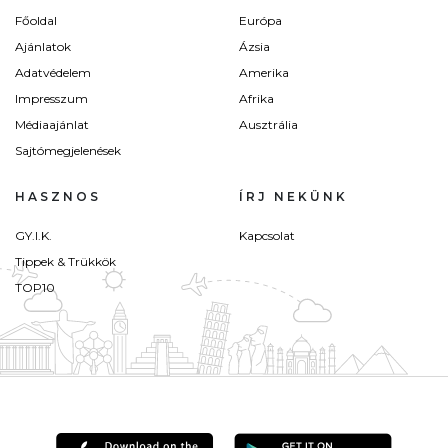
Főoldal
Európa
Ajánlatok
Ázsia
Adatvédelem
Amerika
Impresszum
Afrika
Médiaajánlat
Ausztrália
Sajtómegjelenések
HASZNOS
ÍRJ NEKÜNK
GY.I.K.
Kapcsolat
Tippek & Trükkök
TOP10