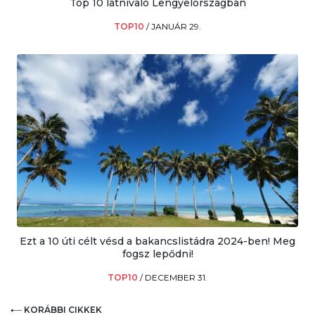
Top 10 látnivaló Lengyelországban
TOP10
/
JANUÁR 29.
Ezt a 10 úti célt vésd a bakancslistádra 2024-ben! Meg
fogsz lepődni!
TOP10
/
DECEMBER 31.
KORÁBBI CIKKEK