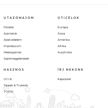
UTAZÓMAJOM
ÚTICÉLOK
Főoldal
Európa
Ajánlatok
Ázsia
Adatvédelem
Amerika
Impresszum
Afrika
Médiaajánlat
Ausztrália
Sajtómegjelenések
HASZNOS
ÍRJ NEKÜNK
GY.I.K.
Kapcsolat
Tippek & Trükkök
TOP10