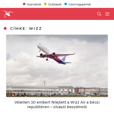
Ajánlatok
Szállások
Csomagajánlat
CÍMKE:
WIZZ
Véletlen 30 embert felejtett a Wizz Air a bécsi
repülőtéren – olvasói beszámoló