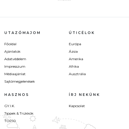
UTAZÓMAJOM
ÚTICÉLOK
Főoldal
Európa
Ajánlatok
Ázsia
Adatvédelem
Amerika
Impresszum
Afrika
Médiaajánlat
Ausztrália
Sajtómegjelenések
HASZNOS
ÍRJ NEKÜNK
GY.I.K.
Kapcsolat
Tippek & Trükkök
TOP10