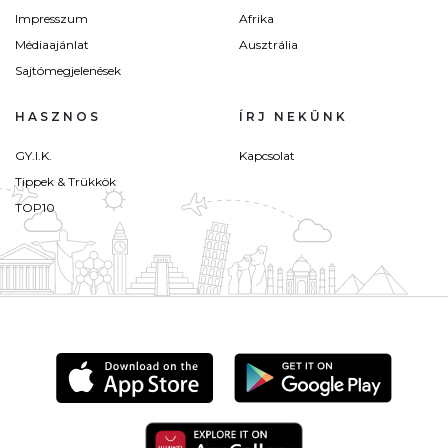
Impresszum
Afrika
Médiaajánlat
Ausztrália
Sajtómegjelenések
HASZNOS
ÍRJ NEKÜNK
GY.I.K.
Kapcsolat
Tippek & Trükkök
TOP10