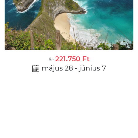
221.750
Ft
Ár:
május 28 - június 7