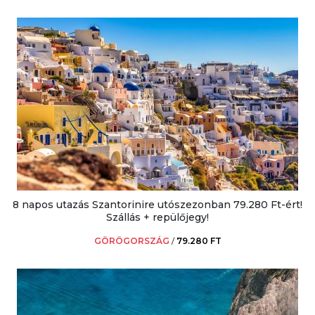
8 napos utazás Szantorinire utószezonban 79.280 Ft-ért!
Szállás + repülőjegy!
GÖRÖGORSZÁG
/
79.280 FT