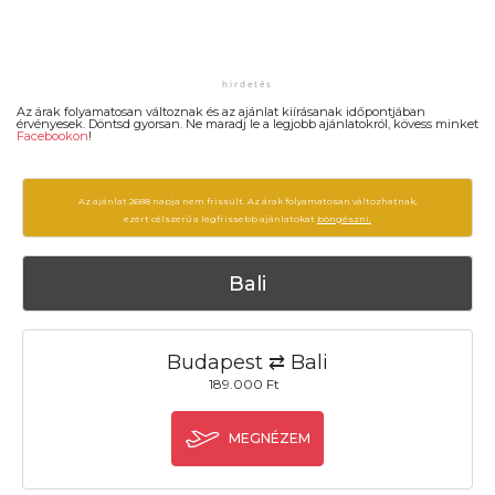
Az árak folyamatosan változnak és az ajánlat kiírásanak időpontjában
érvényesek. Döntsd gyorsan. Ne maradj le a legjobb ajánlatokról, kövess minket
Facebookon
!
Az ajánlat 2688 napja nem frissült. Az árak folyamatosan változhatnak,
ezért célszerű a legfrissebb ajánlatokat
böngészni.
Bali
Budapest ⇄ Bali
189.000 Ft
MEGNÉZEM