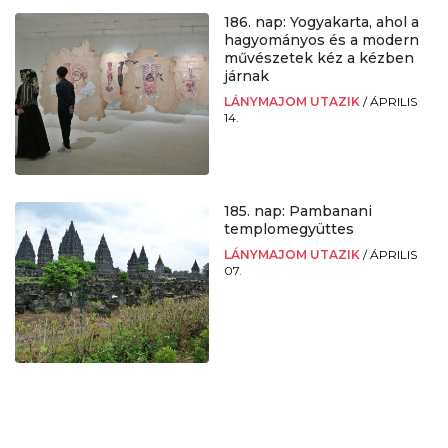
186. nap: Yogyakarta, ahol a
hagyományos és a modern
művészetek kéz a kézben
járnak
LÁNYMAJOM UTAZIK
/
ÁPRILIS
14.
185. nap: Pambanani
templomegyüttes
LÁNYMAJOM UTAZIK
/
ÁPRILIS
07.