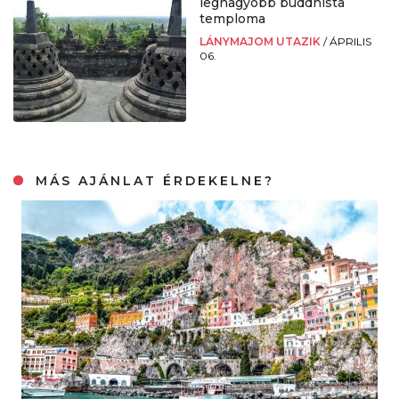
legnagyobb buddhista
temploma
LÁNYMAJOM UTAZIK
/
ÁPRILIS
06.
MÁS AJÁNLAT ÉRDEKELNE?