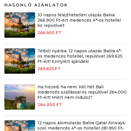
HASONLÓ AJÁNLATOK
10 napos felejthetetlen utazás Balira
266.900 Ft-ért medencés 4*-os hotellel
és repülővel!
266.900 FT
Télből nyárba: 12 napos utazás Balira 4*-
os medencés hotellel, repülővel 269.625
Ft-ért! Ennyiért ajándék!
269.625 FT
Ha hiszed, ha nem: Két hét Bali
medencés szállással és repülővel 264.000
Ft-ért! Miért nem indulsz?
264.000 FT
12 napos álomutazás Balira Qatar Airways-
szel, medencés 4*-os hotellel 281.950 Ft-