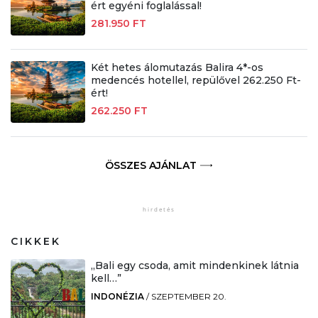
ért egyéni foglalással!
281.950 FT
Két hetes álomutazás Balira 4*-os
medencés hotellel, repülővel 262.250 Ft-
ért!
262.250 FT
ÖSSZES AJÁNLAT
CIKKEK
„Bali egy csoda, amit mindenkinek látnia
kell…”
INDONÉZIA
/
SZEPTEMBER 20.