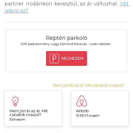
partner irodánkon keresztül, az ár változhat.
Mit
jelent ez?
Reptéri parkoló
10% kedvezmény vagy bőrönd fóliázás - csak nektek!
MEGNÉZEM
Nem jön ki az ár. Mit csinálok rosszul?
Nem jön ki az ár. Mit
Airbnb
csinálok rosszul?
10.100 Ft kupon
Elolvasom