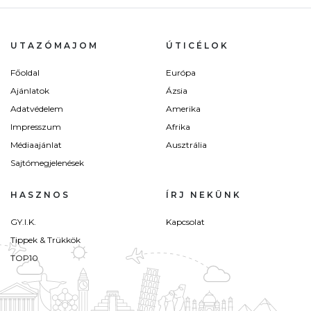
UTAZÓMAJOM
ÚTICÉLOK
Főoldal
Európa
Ajánlatok
Ázsia
Adatvédelem
Amerika
Impresszum
Afrika
Médiaajánlat
Ausztrália
Sajtómegjelenések
HASZNOS
ÍRJ NEKÜNK
GY.I.K.
Kapcsolat
Tippek & Trükkök
TOP10