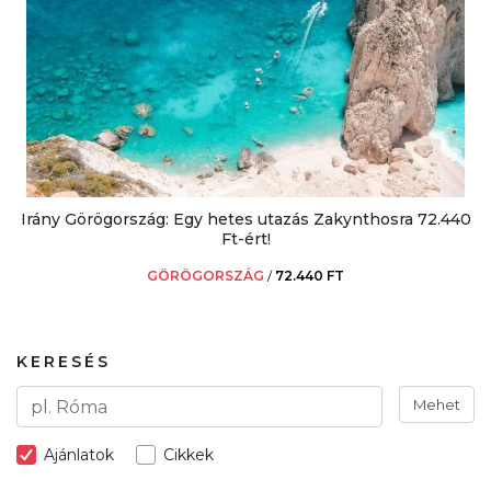
Irány Görögország: Egy hetes utazás Zakynthosra 72.440
Ft-ért!
GÖRÖGORSZÁG
/
72.440 FT
KERESÉS
Mehet
Ajánlatok
Cikkek