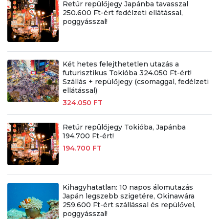
Retúr repülőjegy Japánba tavasszal
250.600 Ft-ért fedélzeti ellátással,
poggyásszal!
Két hetes felejthetetlen utazás a
futurisztikus Tokióba 324.050 Ft-ért!
Szállás + repülőjegy (csomaggal, fedélzeti
ellátással)
324.050 FT
Retúr repülőjegy Tokióba, Japánba
194.700 Ft-ért!
194.700 FT
Kihagyhatatlan: 10 napos álomutazás
Japán legszebb szigetére, Okinawára
259.600 Ft-ért szállással és repülővel,
poggyásszal!