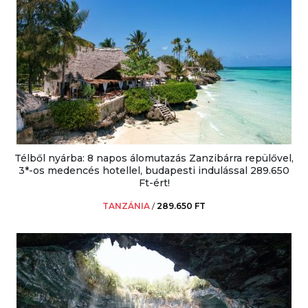
Télből nyárba: 8 napos álomutazás Zanzibárra repülővel,
3*-os medencés hotellel, budapesti indulással 289.650
Ft-ért!
TANZÁNIA
/
289.650 FT