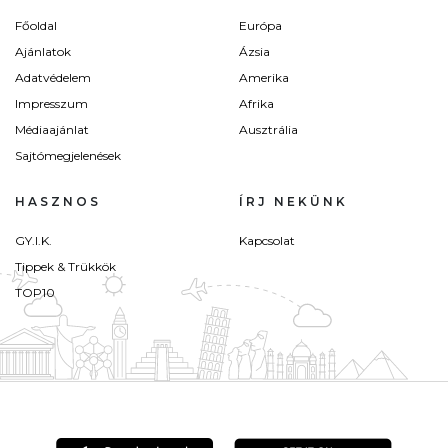
Főoldal
Európa
Ajánlatok
Ázsia
Adatvédelem
Amerika
Impresszum
Afrika
Médiaajánlat
Ausztrália
Sajtómegjelenések
HASZNOS
ÍRJ NEKÜNK
GY.I.K.
Kapcsolat
Tippek & Trükkök
TOP10