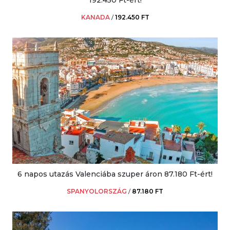
192.450 Ft-ért!
KANADA
/
192.450 FT
6 napos utazás Valenciába szuper áron 87.180 Ft-ért!
SPANYOLORSZÁG
/
87.180 FT