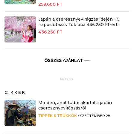
259.600 FT
Japán a cseresznyevirágzás idején: 10
napos utazás Tokióba 436.250 Ft-ért!
436.250 FT
ÖSSZES AJÁNLAT
CIKKEK
Minden, amit tudni akartál a japán
cseresznyevirágzásról
TIPPEK & TRÜKKÖK
/
SZEPTEMBER 28.