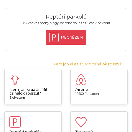
Reptéri parkoló
10% kedvezmény vagy bőrönd fóliázás - csak nektek!
MEGNÉZEM
Nem jön ki az ár. Mit csinálok rosszul?
Nem jön ki az ár. Mit
Airbnb
csinálok rosszul?
10.100 Ft kupon
Elolvasom
Reptéri parkolás
Tetszett?