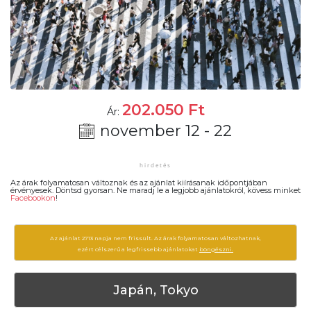
202.050
Ft
Ár:
november 12 - 22
Az árak folyamatosan változnak és az ajánlat kiírásanak időpontjában
érvényesek. Döntsd gyorsan. Ne maradj le a legjobb ajánlatokról, kövess minket
Facebookon
!
Az ajánlat 2713 napja nem frissült. Az árak folyamatosan változhatnak,
ezért célszerű a legfrissebb ajánlatokat
böngészni.
Japán, Tokyo