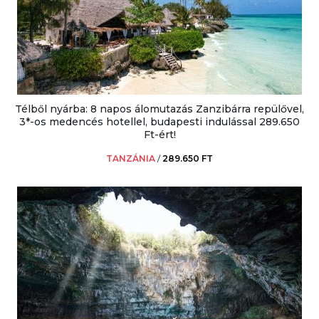
Télből nyárba: 8 napos álomutazás Zanzibárra repülővel,
3*-os medencés hotellel, budapesti indulással 289.650
Ft-ért!
TANZÁNIA
/
289.650 FT