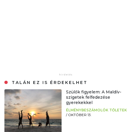
TALÁN EZ IS ÉRDEKELHET
Szülők figyelem: A Maldív-
szigetek felfedezése
gyerekekkel
ÉLMÉNYBESZÁMOLÓK TŐLETEK
/
OKTÓBER 13.