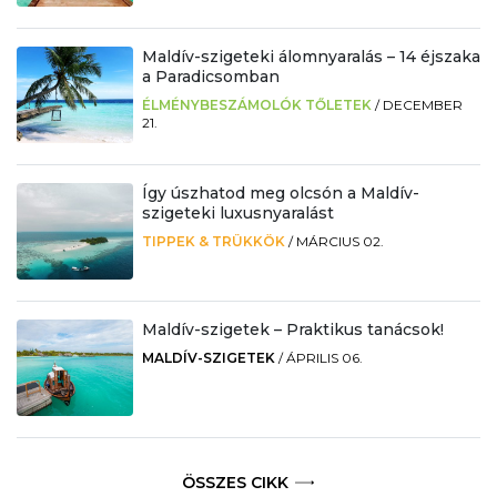
Maldív-szigeteki álomnyaralás – 14 éjszaka
a Paradicsomban
ÉLMÉNYBESZÁMOLÓK TŐLETEK
/
DECEMBER
21.
Így úszhatod meg olcsón a Maldív-
szigeteki luxusnyaralást
TIPPEK & TRÜKKÖK
/
MÁRCIUS 02.
Maldív-szigetek – Praktikus tanácsok!
MALDÍV-SZIGETEK
/
ÁPRILIS 06.
ÖSSZES CIKK