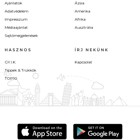
Ajánlatok
Ázsia
Adatvédelem
Amerika
Impresszum
Afrika
Médiaajánlat
Ausztrália
Sajtómegjelenések
HASZNOS
ÍRJ NEKÜNK
GY.I.K.
Kapcsolat
Tippek & Trükkök
TOP10