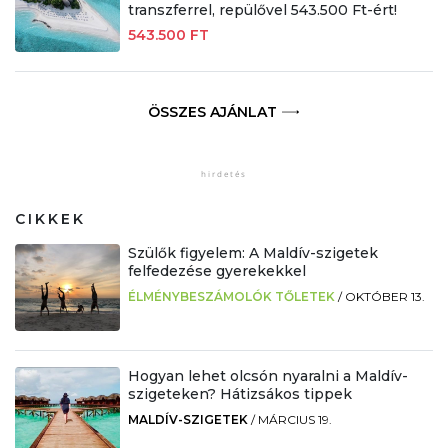
transzferrel, repülővel 543.500 Ft-ért!
543.500 FT
ÖSSZES AJÁNLAT
CIKKEK
Szülők figyelem: A Maldív-szigetek
felfedezése gyerekekkel
ÉLMÉNYBESZÁMOLÓK TŐLETEK
/
OKTÓBER 13.
Hogyan lehet olcsón nyaralni a Maldív-
szigeteken? Hátizsákos tippek
MALDÍV-SZIGETEK
/
MÁRCIUS 19.