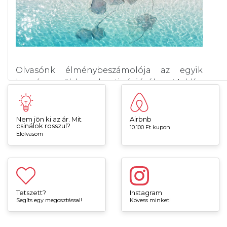
Nem jön ki az ár. Mit
Airbnb
csinálok rosszul?
10.100 Ft kupon
Elolvasom
Tetszett?
Instagram
Segíts egy megosztással!
Kövess minket!