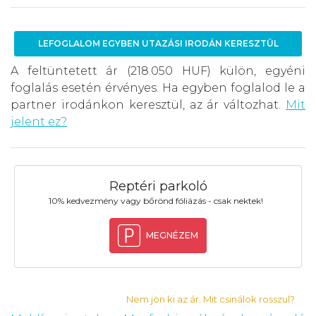
LEFOGLALOM EGYBEN UTAZÁSI IRODÁN KERESZTÜL
A feltüntetett ár (218.050 HUF) külön, egyéni
foglalás esetén érvényes. Ha egyben foglalod le a
partner irodánkon keresztül, az ár változhat.
Mit
jelent ez?
Reptéri parkoló
10% kedvezmény vagy bőrönd fóliázás - csak nektek!
MEGNÉZEM
Nem jön ki az ár. Mit csinálok rosszul?