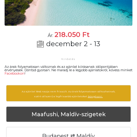
218.050
Ft
Ár:
december 2 - 13
Az árak folyamatosan változnak és az ajánlat kiírásanak időpontjában
érvényesek. Döntsd gyorsan. Ne maradj le a legjobb ajánlatokról, kövess minket
Facebookon
!
Az ajánlat 1846 napja nem frissült. Az árak folyamatosan változhatnak,
ezért célszerű a legfrissebb ajánlatokat
böngészni.
Maafushi, Maldív-szigetek
Budapest ⇄ Maldív