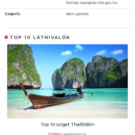
Honlap: bangkok.mfa.gov.hu
Csapvíz
Nem ajánlott
TOP 10 LÁTNIVALÓK
Top 10 sziget Thaiföldön
TOP10
/
MÁRCIUS 24.