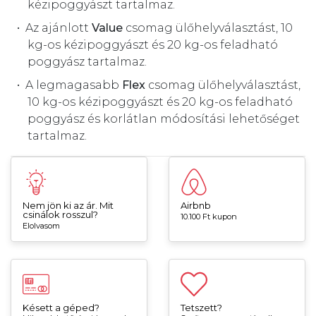
kézipoggyászt tartalmaz.
Az ajánlott
Value
csomag ülőhelyválasztást, 10
kg-os kézipoggyászt és 20 kg-os feladható
poggyász tartalmaz.
A legmagasabb
Flex
csomag ülőhelyválasztást,
10 kg-os kézipoggyászt és 20 kg-os feladható
poggyász és korlátlan módosítási lehetőséget
tartalmaz.
Nem jön ki az ár. Mit
Airbnb
csinálok rosszul?
10.100 Ft kupon
Elolvasom
Késett a géped?
Tetszett?