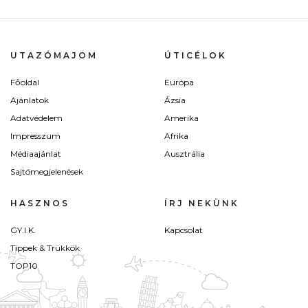
UTAZÓMAJOM
ÚTICÉLOK
Főoldal
Európa
Ajánlatok
Ázsia
Adatvédelem
Amerika
Impresszum
Afrika
Médiaajánlat
Ausztrália
Sajtómegjelenések
HASZNOS
ÍRJ NEKÜNK
GY.I.K.
Kapcsolat
Tippek & Trükkök
TOP10