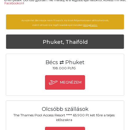
Facebookon
!
Az ajánlat 234 napja nem frissült. Az árak folyamatosan változhatnak,
ezért célszerű a legfrissebb ajánlatokat
böngészni.
Phuket, Thaiföld
Bécs ⇄ Phuket
198.000 Ft/fő
MEGNÉZEM
Olcsóbb szállások
The Thames Pool Access Resort **** 65.900 Ft két főre a teljes
időszakra