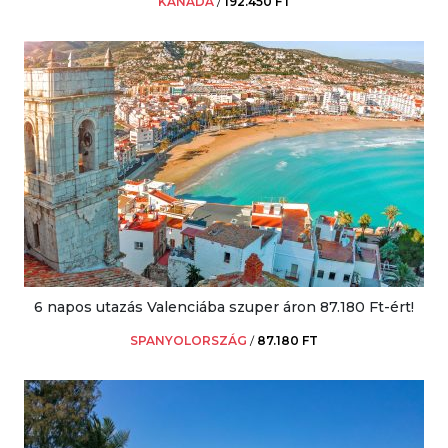
KANADA
/
192.450 FT
6 napos utazás Valenciába szuper áron 87.180 Ft-ért!
SPANYOLORSZÁG
/
87.180 FT