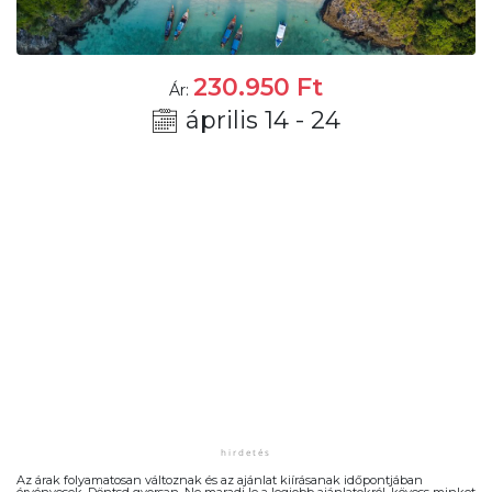
230.950
Ft
Ár:
április 14 - 24
Az árak folyamatosan változnak és az ajánlat kiírásanak időpontjában
érvényesek. Döntsd gyorsan. Ne maradj le a legjobb ajánlatokról, kövess minket