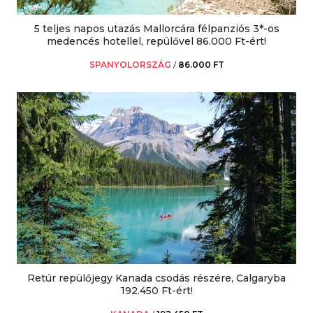
5 teljes napos utazás Mallorcára félpanziós 3*-os
medencés hotellel, repülővel 86.000 Ft-ért!
SPANYOLORSZÁG
/
86.000 FT
Retúr repülőjegy Kanada csodás részére, Calgaryba
192.450 Ft-ért!