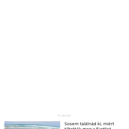
Sosem találnád ki, miért