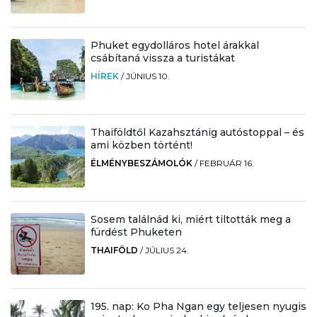
Phuket egydolláros hotel árakkal
csábítaná vissza a turistákat
HÍREK
/
JÚNIUS 10.
Thaiföldtől Kazahsztánig autóstoppal – és
ami közben történt!
ÉLMÉNYBESZÁMOLÓK
/
FEBRUÁR 16.
Sosem találnád ki, miért tiltották meg a
fürdést Phuketen
THAIFÖLD
/
JÚLIUS 24.
195. nap: Ko Pha Ngan egy teljesen nyugis