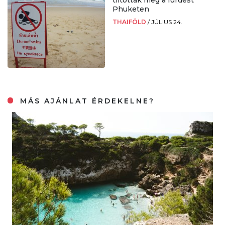
tiltották meg a fürdést
Phuketen
THAIFÖLD
/
JÚLIUS 24.
MÁS AJÁNLAT ÉRDEKELNE?