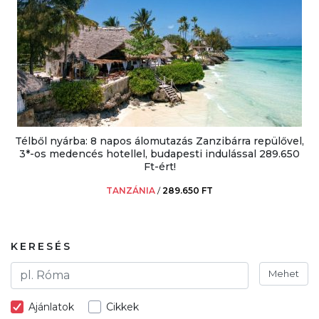
Télből nyárba: 8 napos álomutazás Zanzibárra repülővel,
3*-os medencés hotellel, budapesti indulással 289.650
Ft-ért!
TANZÁNIA
/
289.650 FT
KERESÉS
Mehet
Ajánlatok
Cikkek