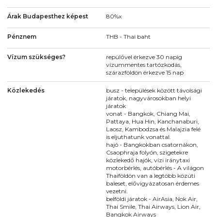
Árak Budapesthez képest
80%x
Pénznem
THB - Thai baht
Vízum szükséges?
repülővel érkezve 30 napig
vízummentes tartózkodás,
szárazföldön érkezve 15 nap
Közlekedés
busz - települések között távolsági
járatok, nagyvárosokban helyi
járatok
vonat - Bangkok, Chiang Mai,
Pattaya, Hua Hin, Kanchanaburi,
Laosz, Kambodzsa és Malajzia felé
is eljuthatunk vonattal.
hajó - Bangkokban csatornákon,
Csaophraja folyón, szigetekre
közlekedő hajók, vízi iránytaxi
motorbérlés, autóbérlés - A világon
Thaiföldön van a legtöbb közúti
baleset, elővigyázatosan érdemes
vezetni.
belföldi járatok - AirAsia, Nok Air,
Thai Smile, Thai Airways, Lion Air,
Bangkok Airways