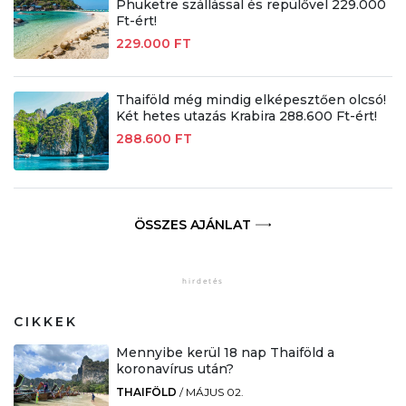
Phuketre szállással és repülővel 229.000
Ft-ért!
229.000 FT
Thaiföld még mindig elképesztően olcsó!
Két hetes utazás Krabira 288.600 Ft-ért!
288.600 FT
ÖSSZES AJÁNLAT
CIKKEK
Mennyibe kerül 18 nap Thaiföld a
koronavírus után?
THAIFÖLD
/
MÁJUS 02.