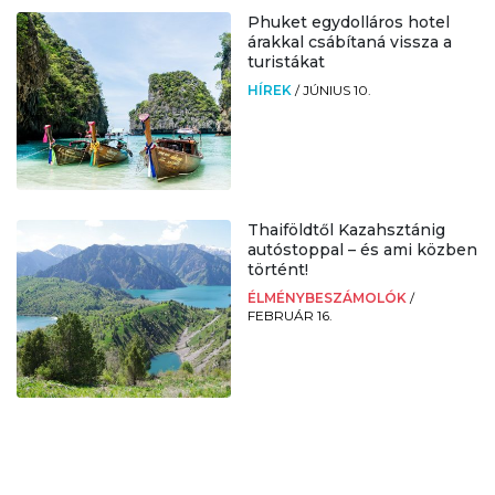
Phuket egydolláros hotel
árakkal csábítaná vissza a
turistákat
HÍREK
/
JÚNIUS 10.
Thaiföldtől Kazahsztánig
autóstoppal – és ami közben
történt!
ÉLMÉNYBESZÁMOLÓK
/
FEBRUÁR 16.