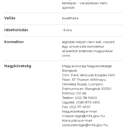
kerékpár - városokban nem
ajánlott
Vallás
buddhista
Időeltolódás
-6 óra
Konnektor
legtöbb helyen nem kell, viszont
egy univerzális konnektor
átalakítót érdemes magunkkal
vinni
Nagykövetség
Magyarország Nagykövetsége
Bangkok
Cím: Park Ventures Ecoplex 14th
Floor, 57 Thanon Witthayu
(Wireless Road), Lumpini,
Pathumwan, Bangkok 10330
Előhívó: 00 66
Telefon: (0)2 118 9600
Ügyelet: (0)81 875 4610
Fax: (0)2 117 4901
Nagykövetség e-mail:
mission.bgk@mfa.gov.hu
Konzulátus e-mail:
consulate.bgk@mfa.gov.hu