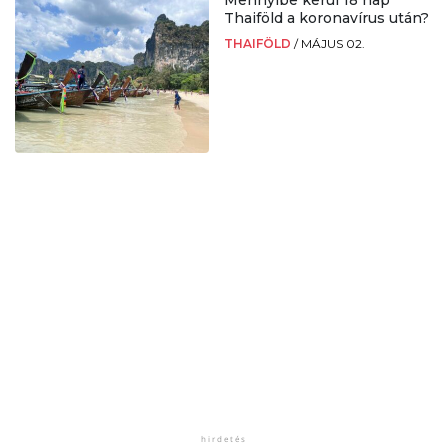
Mennyibe kerül 18 nap
Thaiföld a koronavírus után?
THAIFÖLD
/
MÁJUS 02.