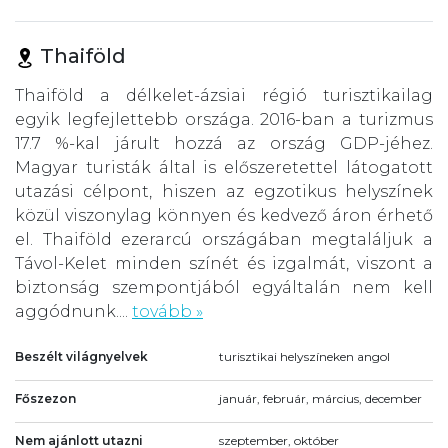
Thaiföld
Thaiföld a délkelet-ázsiai régió turisztikailag
egyik legfejlettebb országa. 2016-ban a turizmus
17.7 %-kal járult hozzá az ország GDP-jéhez.
Magyar turisták által is előszeretettel látogatott
utazási célpont, hiszen az egzotikus helyszínek
közül viszonylag könnyen és kedvező áron érhető
el. Thaiföld ezerarcú országában megtaláljuk a
Távol-Kelet minden színét és izgalmát, viszont a
biztonság szempontjából egyáltalán nem kell
aggódnunk....
tovább »
Beszélt világnyelvek
turisztikai helyszíneken angol
Főszezon
január, február, március, december
Nem ajánlott utazni
szeptember, október