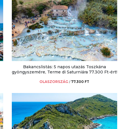
Bakancslistás: 5 napos utazás Toszkána
gyöngyszemére, Terme di Saturniára 77.300 Ft-ért!
OLASZORSZÁG
/
77.300 FT