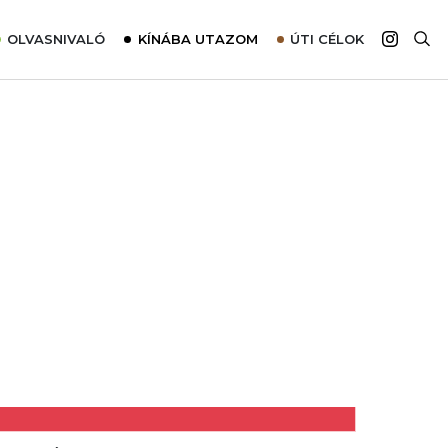
OLVASNIVALÓ
KÍNÁBA UTAZOM
ÚTI CÉLOK
Top 10 látnivalók térképpel
Európa
Tudnivalók az ajánlatok lefoglalásához
Ázsia
Tippek & Trükkök
Amerika
Utazómajom – CitySIM kártya a világutazóknak
Afrika
Interjú
Ausztrália
Élménybeszámolók
Szállodalátogatás
Sajtómegjelenések