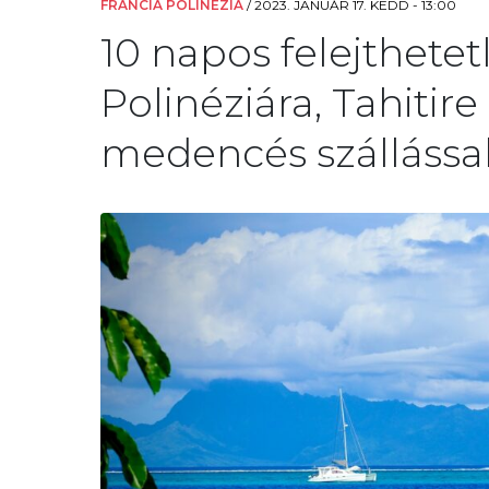
FRANCIA POLINÉZIA
/
2023. JANUÁR 17. KEDD - 13:00
10 napos felejthetet
Polinéziára, Tahitire
medencés szállással 