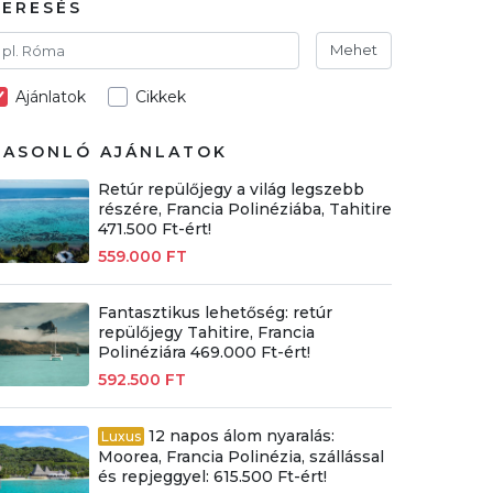
KERESÉS
Mehet
Ajánlatok
Cikkek
HASONLÓ AJÁNLATOK
Retúr repülőjegy a világ legszebb
részére, Francia Polinéziába, Tahitire
471.500 Ft-ért!
559.000 FT
Fantasztikus lehetőség: retúr
repülőjegy Tahitire, Francia
Polinéziára 469.000 Ft-ért!
592.500 FT
12 napos álom nyaralás:
Luxus
Moorea, Francia Polinézia, szállással
és repjeggyel: 615.500 Ft-ért!