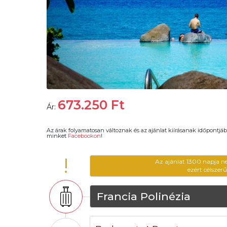
673.250
Ft
Ár:
Az árak folyamatosan változnak és az ajánlat kiírásanak időpontjáb
minket
Facebookon
!
!
Az ajánlat 1300 napja n
ezért célszer
Francia Polinézia