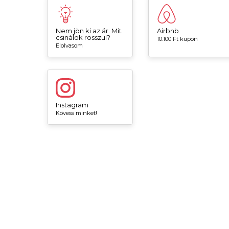
Nem jön ki az ár. Mit
Airbnb
csinálok rosszul?
10.100 Ft kupon
Elolvasom
Instagram
Kövess minket!