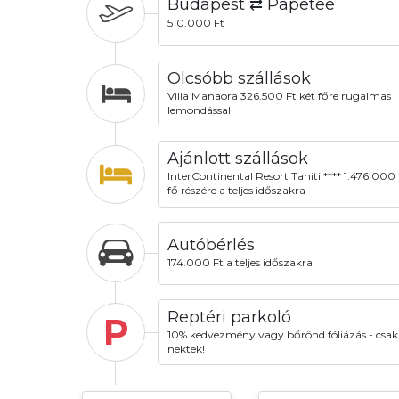
Budapest ⇄ Papetee
510.000 Ft
Olcsóbb szállások
Villa Manaora 326.500 Ft két főre rugalmas
lemondással
Ajánlott szállások
InterContinental Resort Tahiti **** 1.476.000 
fő részére a teljes időszakra
Autóbérlés
174.000 Ft a teljes időszakra
Reptéri parkoló
P
10% kedvezmény vagy bőrönd fóliázás - csak
nektek!