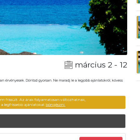
március 2 - 12
an érvényesek. Döntsd gyorsan. Ne maradj le a legjobb ajánlatokról, kövess
em frissült. Az árak folyamatosan változhatnak,
ű a legfrissebb ajánlatokat
böngészni.