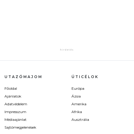
UTAZÓMAJOM
ÚTICÉLOK
Főoldal
Európa
Ajánlatok
Ázsia
Adatvédelem
Amerika
Impresszum
Afrika
Médiaajánlat
Ausztrália
Sajtómegjelenések