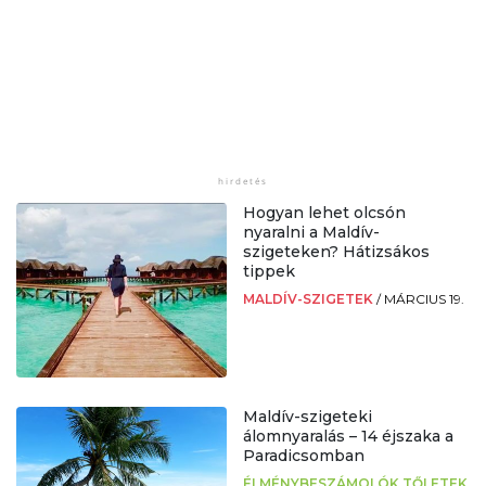
Hogyan lehet olcsón
nyaralni a Maldív-
szigeteken? Hátizsákos
tippek
MALDÍV-SZIGETEK
/
MÁRCIUS 19.
Maldív-szigeteki
álomnyaralás – 14 éjszaka a
Paradicsomban
ÉLMÉNYBESZÁMOLÓK TŐLETEK