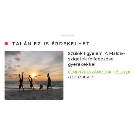
TALÁN EZ IS ÉRDEKELHET
Szülők figyelem: A Maldív-
szigetek felfedezése
gyerekekkel
ÉLMÉNYBESZÁMOLÓK TŐLETEK
/
OKTÓBER 13.