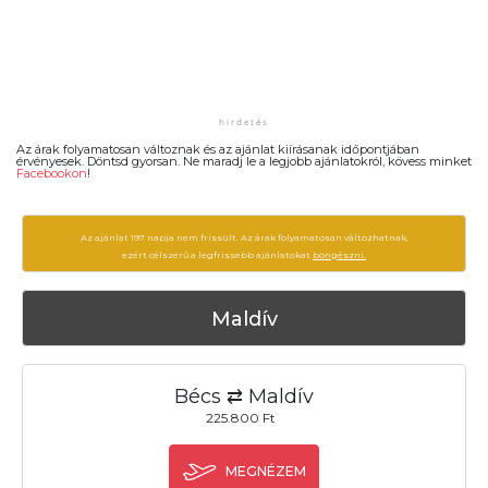
Az árak folyamatosan változnak és az ajánlat kiírásanak időpontjában
érvényesek. Döntsd gyorsan. Ne maradj le a legjobb ajánlatokról, kövess minket
Facebookon
!
Az ajánlat 197 napja nem frissült. Az árak folyamatosan változhatnak,
ezért célszerű a legfrissebb ajánlatokat
böngészni.
Maldív
Bécs ⇄ Maldív
225.800 Ft
MEGNÉZEM