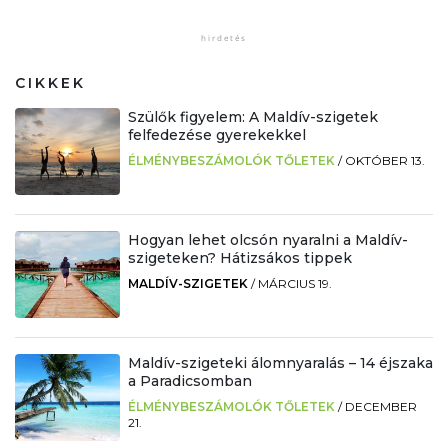
CIKKEK
Szülők figyelem: A Maldív-szigetek
felfedezése gyerekekkel
ÉLMÉNYBESZÁMOLÓK TŐLETEK
/
OKTÓBER 13.
Hogyan lehet olcsón nyaralni a Maldív-
szigeteken? Hátizsákos tippek
MALDÍV-SZIGETEK
/
MÁRCIUS 19.
Maldív-szigeteki álomnyaralás – 14 éjszaka
a Paradicsomban
ÉLMÉNYBESZÁMOLÓK TŐLETEK
/
DECEMBER
21.