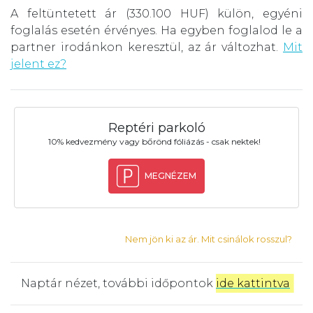
A feltüntetett ár (330.100 HUF) külön, egyéni
foglalás esetén érvényes. Ha egyben foglalod le a
partner irodánkon keresztül, az ár változhat.
Mit
jelent ez?
Reptéri parkoló
10% kedvezmény vagy bőrönd fóliázás - csak nektek!
MEGNÉZEM
Nem jön ki az ár. Mit csinálok rosszul?
Naptár nézet, további időpontok
ide kattintva
.