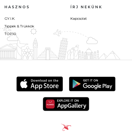
HASZNOS
ÍRJ NEKÜNK
GY.I.K.
Kapcsolat
Tippek & Trükkök
TOP10