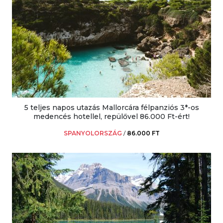
5 teljes napos utazás Mallorcára félpanziós 3*-os
medencés hotellel, repülővel 86.000 Ft-ért!
SPANYOLORSZÁG
/
86.000 FT