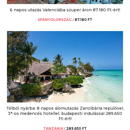
6 napos utazás Valenciába szuper áron 87.180 Ft-ért!
SPANYOLORSZÁG
/
87.180 FT
Télből nyárba: 8 napos álomutazás Zanzibárra repülővel,
3*-os medencés hotellel, budapesti indulással 289.650
Ft-ért!
TANZÁNIA
/
289.650 FT