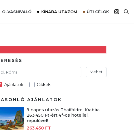
OLVASNIVALÓ
KÍNÁBA UTAZOM
ÚTI CÉLOK
Top 10 látnivalók térképpel
Európa
Tudnivalók az ajánlatok lefoglalásához
Ázsia
Tippek & Trükkök
Amerika
Utazómajom – CitySIM kártya a világutazóknak
Afrika
KERESÉS
Interjú
Ausztrália
Mehet
Élménybeszámolók
Ajánlatok
Cikkek
Szállodalátogatás
Sajtómegjelenések
HASONLÓ AJÁNLATOK
9 napos utazás Thaiföldre, Krabira
263.450 Ft-ért 4*-os hotellel,
repülővel!
263.450 FT