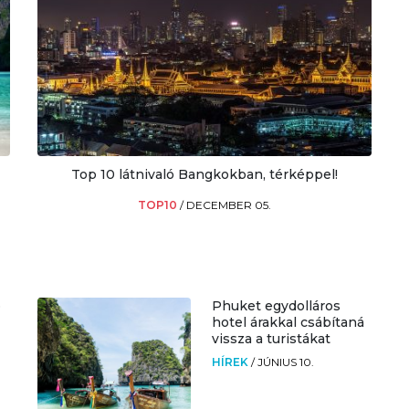
Top 10 látnivaló Bangkokban, térképpel!
TOP10
/
DECEMBER 05.
p
Phuket egydolláros
hotel árakkal csábítaná
vissza a turistákat
HÍREK
/
JÚNIUS 10.