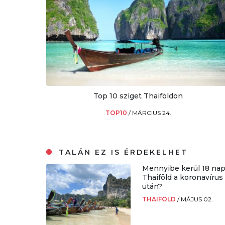
Top 10 sziget Thaiföldön
TOP10
/
MÁRCIUS 24.
TALÁN EZ IS ÉRDEKELHET
Mennyibe kerül 18 na
Thaiföld a koronavírus
után?
THAIFÖLD
/
MÁJUS 02.