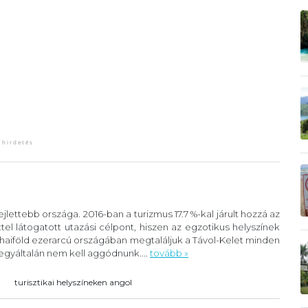
fejlettebb országa. 2016-ban a turizmus 17.7 %-kal járult hozzá az
tel látogatott utazási célpont, hiszen az egzotikus helyszínek
Thaiföld ezerarcú országában megtaláljuk a Távol-Kelet minden
 egyáltalán nem kell aggódnunk....
tovább »
turisztikai helyszíneken angol