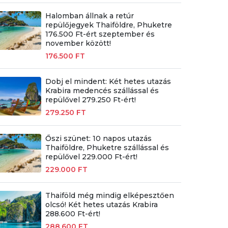
Halomban állnak a retúr
repülőjegyek Thaiföldre, Phuketre
176.500 Ft-ért szeptember és
november között!
176.500 FT
Dobj el mindent: Két hetes utazás
Krabira medencés szállással és
repülővel 279.250 Ft-ért!
279.250 FT
Őszi szünet: 10 napos utazás
Thaiföldre, Phuketre szállással és
repülővel 229.000 Ft-ért!
229.000 FT
Thaiföld még mindig elképesztően
olcsó! Két hetes utazás Krabira
288.600 Ft-ért!
288.600 FT