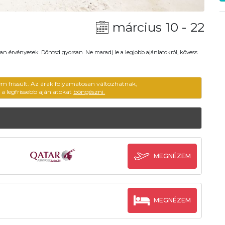
március 10 - 22
an érvényesek. Döntsd gyorsan. Ne maradj le a legjobb ajánlatokról, kövess
em frissült. Az árak folyamatosan változhatnak,
ű a legfrissebb ajánlatokat
böngészni.
MEGNÉZEM
MEGNÉZEM