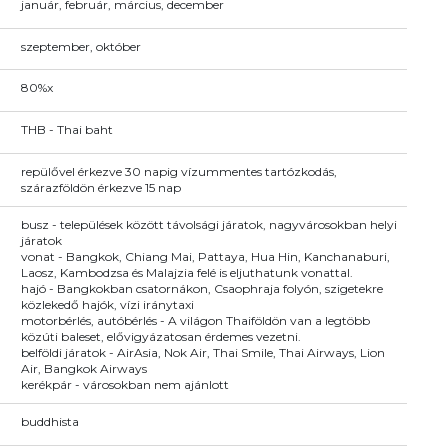
január, február, március, december
szeptember, október
80%x
THB - Thai baht
repülővel érkezve 30 napig vízummentes tartózkodás,
szárazföldön érkezve 15 nap
busz - települések között távolsági járatok, nagyvárosokban helyi
járatok
vonat - Bangkok, Chiang Mai, Pattaya, Hua Hin, Kanchanaburi,
Laosz, Kambodzsa és Malajzia felé is eljuthatunk vonattal.
hajó - Bangkokban csatornákon, Csaophraja folyón, szigetekre
közlekedő hajók, vízi iránytaxi
motorbérlés, autóbérlés - A világon Thaiföldön van a legtöbb
közúti baleset, elővigyázatosan érdemes vezetni.
belföldi járatok - AirAsia, Nok Air, Thai Smile, Thai Airways, Lion
Air, Bangkok Airways
kerékpár - városokban nem ajánlott
buddhista