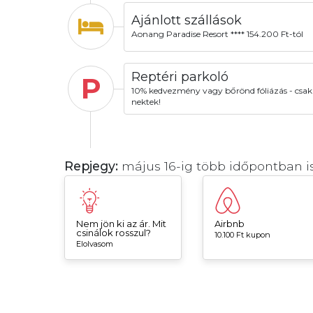
Ajánlott szállások
Aonang Paradise Resort **** 154.200 Ft-tól
Reptéri parkoló
P
10% kedvezmény vagy bőrönd fóliázás - csak
nektek!
Repjegy:
május 16-ig több időpontban i
Nem jön ki az ár. Mit
Airbnb
csinálok rosszul?
10.100 Ft kupon
Elolvasom