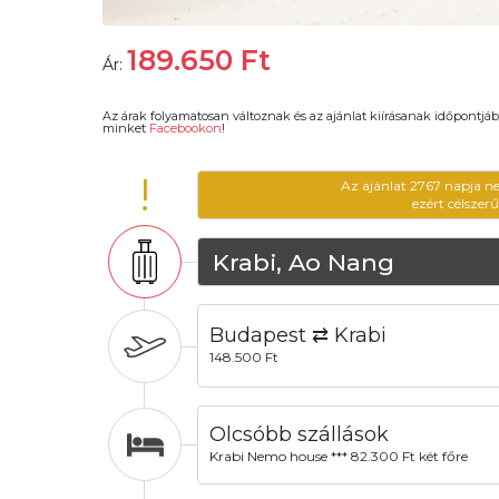
189.650
Ft
Ár:
Az árak folyamatosan változnak és az ajánlat kiírásanak időpontjáb
minket
Facebookon
!
!
Az ajánlat 2767 napja n
ezért célszer
Krabi, Ao Nang
Budapest ⇄ Krabi
148.500 Ft
Olcsóbb szállások
Krabi Nemo house *** 82.300 Ft két főre