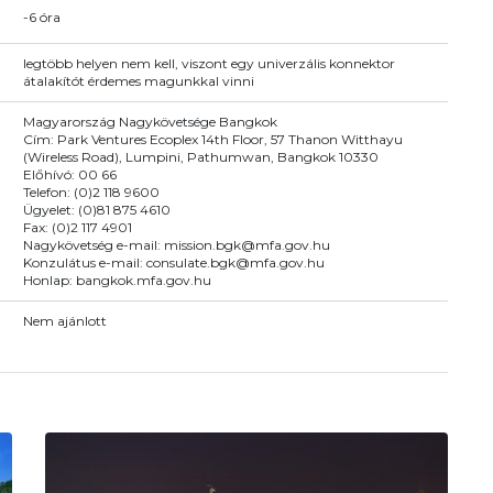
-6 óra
legtöbb helyen nem kell, viszont egy univerzális konnektor
átalakítót érdemes magunkkal vinni
Magyarország Nagykövetsége Bangkok
Cím: Park Ventures Ecoplex 14th Floor, 57 Thanon Witthayu
(Wireless Road), Lumpini, Pathumwan, Bangkok 10330
Előhívó: 00 66
Telefon: (0)2 118 9600
Ügyelet: (0)81 875 4610
Fax: (0)2 117 4901
Nagykövetség e-mail: mission.bgk@mfa.gov.hu
Konzulátus e-mail: consulate.bgk@mfa.gov.hu
Honlap: bangkok.mfa.gov.hu
Nem ajánlott