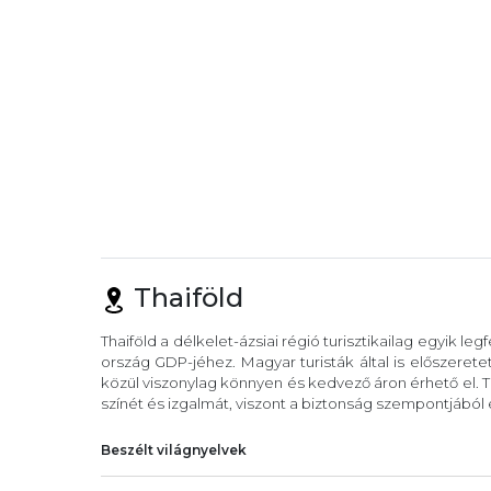
Thaiföld
Thaiföld a délkelet-ázsiai régió turisztikailag egyik leg
ország GDP-jéhez. Magyar turisták által is előszeretet
közül viszonylag könnyen és kedvező áron érhető el. 
színét és izgalmát, viszont a biztonság szempontjából
Beszélt világnyelvek