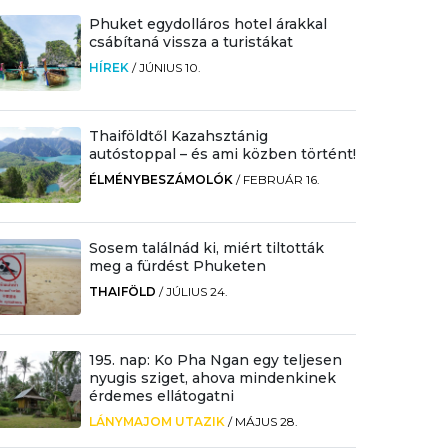
Phuket egydolláros hotel árakkal
csábítaná vissza a turistákat
HÍREK
/
JÚNIUS 10.
Thaiföldtől Kazahsztánig
autóstoppal – és ami közben történt!
ÉLMÉNYBESZÁMOLÓK
/
FEBRUÁR 16.
Sosem találnád ki, miért tiltották
meg a fürdést Phuketen
THAIFÖLD
/
JÚLIUS 24.
195. nap: Ko Pha Ngan egy teljesen
nyugis sziget, ahova mindenkinek
érdemes ellátogatni
LÁNYMAJOM UTAZIK
/
MÁJUS 28.