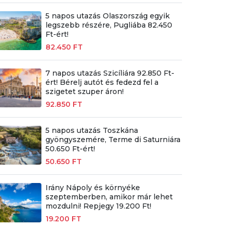
5 napos utazás Olaszország egyik
legszebb részére, Pugliába 82.450
Ft-ért!
82.450 FT
7 napos utazás Szicíliára 92.850 Ft-
ért! Bérelj autót és fedezd fel a
szigetet szuper áron!
92.850 FT
5 napos utazás Toszkána
gyöngyszemére, Terme di Saturniára
50.650 Ft-ért!
50.650 FT
Irány Nápoly és környéke
szeptemberben, amikor már lehet
mozdulni! Repjegy 19.200 Ft!
19.200 FT