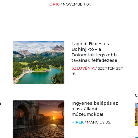
TOP10
/
NOVEMBER 01.
Lago di Braies és
Bohinji-tó – a
Dolomitok legszebb
tavainak felfedezése
SZLOVÉNIA
/
SZEPTEMBER
19.
a
Ingyenes belépés az
olasz állami
múzeumokba!
.
HÍREK
/
MÁRCIUS 05.