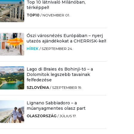
Top 10 látnivaló Milánóban,
térképpel!
TOP10
/
NOVEMBER 01.
Őszi városnézés Európában – nyerj
utazós ajándékokat a CHERRISK-kel!
HÍREK
/
SZEPTEMBER 24.
Lago di Braies és Bohinji-tó – a
Dolomitok legszebb tavainak
felfedezése
SZLOVÉNIA
/
SZEPTEMBER 19.
Lignano Sabbiadoro – a
műanyagmentes olasz part
OLASZORSZÁG
/
JÚLIUS 17.