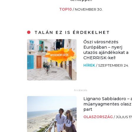
TOP10
/
NOVEMBER 30.
TALÁN EZ IS ÉRDEKELHET
Őszi városnézés
Európában – nyerj
utazós ajándékokat a
CHERRISK-kel!
HÍREK
/
SZEPTEMBER 24.
Lignano Sabbiadoro – 
műanyagmentes olasz
part
OLASZORSZÁG
/
JÚLIUS 17