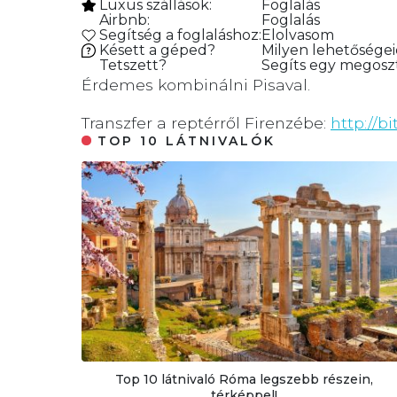
Luxus szállások:
Foglalás
Airbnb:
Foglalás
Segítség a foglaláshoz:
Elolvasom
Késett a géped?
Milyen lehetősége
Tetszett?
Segíts egy megoszt
Érdemes kombinálni Pisaval.
Transzfer a reptérről Firenzébe:
http://bi
TOP 10 LÁTNIVALÓK
Top 10 látnivaló Róma legszebb részein,
térképpel!