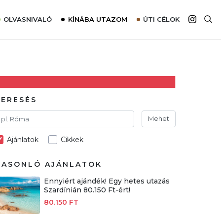
OLVASNIVALÓ
KÍNÁBA UTAZOM
ÚTI CÉLOK
Top 10 látnivalók térképpel
Európa
Tudnivalók az ajánlatok lefoglalásához
Ázsia
Tippek & Trükkök
Amerika
Utazómajom – CitySIM kártya a világutazóknak
Afrika
KERESÉS
Interjú
Ausztrália
Mehet
Élménybeszámolók
Ajánlatok
Cikkek
Szállodalátogatás
Sajtómegjelenések
HASONLÓ AJÁNLATOK
Ennyiért ajándék! Egy hetes utazás
Szardínián 80.150 Ft-ért!
80.150 FT