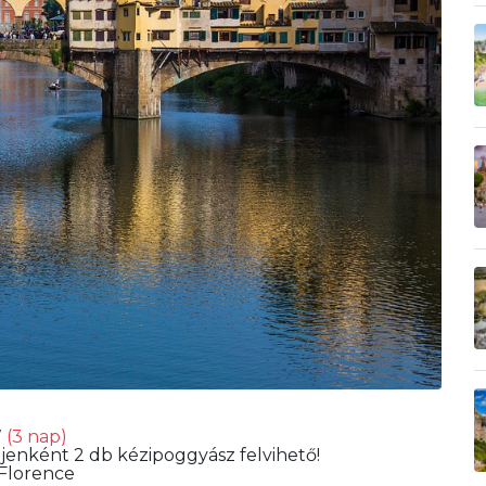
7
(3 nap)
jenként 2 db kézipoggyász felvihető!
Florence