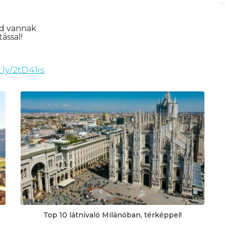
id vannak
ással!
t.ly/2tD41is
Top 10 látnivaló Milánóban, térképpel!