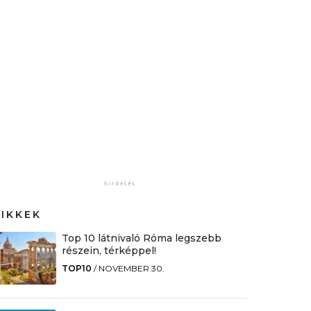
CIKKEK
Top 10 látnivaló Róma legszebb
részein, térképpel!
TOP10
/
NOVEMBER 30.