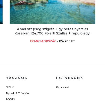
A vad szépség szigete: Egy hetes nyaralás
Korzikán 124.700 Ft-ért! Szállás + repülőjegy!
FRANCIAORSZÁG
/
124.700 FT
HASZNOS
ÍRJ NEKÜNK
GY.I.K.
Kapcsolat
Tippek & Trükkök
TOP10