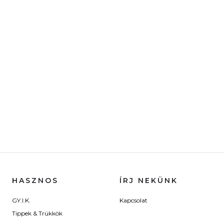
HASZNOS
ÍRJ NEKÜNK
GY.I.K.
Kapcsolat
Tippek & Trükkök