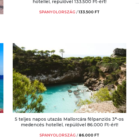
hotellel, repülővel 133.500 Ft-ért!
SPANYOLORSZÁG
/
133.500 FT
5 teljes napos utazás Mallorcára félpanziós 3*-os
medencés hotellel, repülővel 86.000 Ft-ért!
SPANYOLORSZÁG
/
86.000 FT