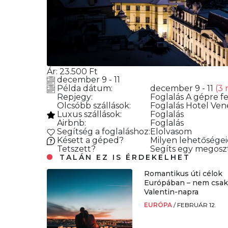
Ár:
23.500
Ft
december 9 - 11
Példa dátum:
december 9 - 11
(3 
Repjegy:
Foglalás
A gépre fe
Olcsóbb szállások:
Foglalás
Hotel Vene
Luxus szállások:
Foglalás
Airbnb:
Foglalás
Segítség a foglaláshoz:
Elolvasom
Késett a géped?
Milyen lehetősége
Tetszett?
Segíts egy megoszt
TALÁN EZ IS ÉRDEKELHET
Romantikus úti célok
Európában – nem csa
Valentin-napra
EURÓPA
/
FEBRUÁR 12.