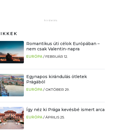
CIKKEK
Romantikus úti célok Európában –
nem csak Valentin-napra
EURÓPA
/
FEBRUÁR 12.
Egynapos kirándulás ötletek
Prágából
EURÓPA
/
OKTÓBER 29.
Így néz ki Prága kevésbé ismert arca
EURÓPA
/
ÁPRILIS 25.