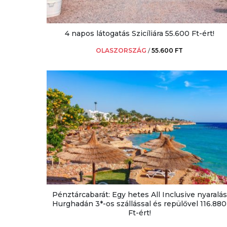
4 napos látogatás Szicíliára 55.600 Ft-ért!
OLASZORSZÁG
/
55.600 FT
Pénztárcabarát: Egy hetes All Inclusive nyaralás
Hurghadán 3*-os szállással és repülővel 116.880
Ft-ért!