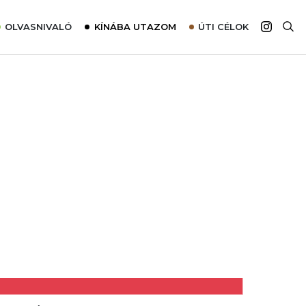
OLVASNIVALÓ
KÍNÁBA UTAZOM
ÚTI CÉLOK
Top 10 látnivalók térképpel
Európa
Tudnivalók az ajánlatok lefoglalásához
Ázsia
Tippek & Trükkök
Amerika
Utazómajom – CitySIM kártya a világutazóknak
Afrika
Interjú
Ausztrália
Élménybeszámolók
Szállodalátogatás
Sajtómegjelenések