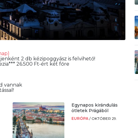
nap)
jenként 2 db kézipoggyász is felvihető!
zia*** 26.500 Ft-ért két főre
id vannak
ással!
Egynapos kirándulás
k
ötletek Prágából
EURÓPA
/
OKTÓBER 29.