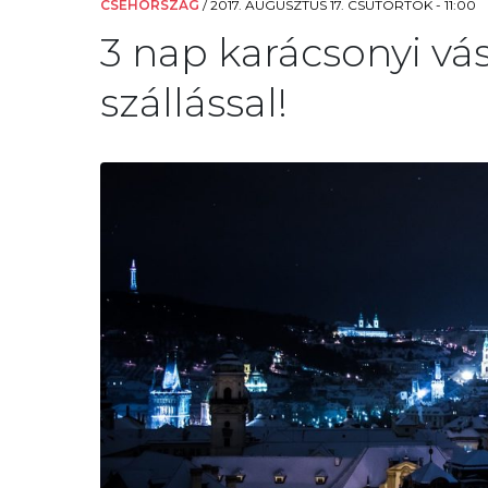
CSEHORSZÁG
/
2017. AUGUSZTUS 17. CSÜTÖRTÖK - 11:00
3 nap karácsonyi vá
szállással!