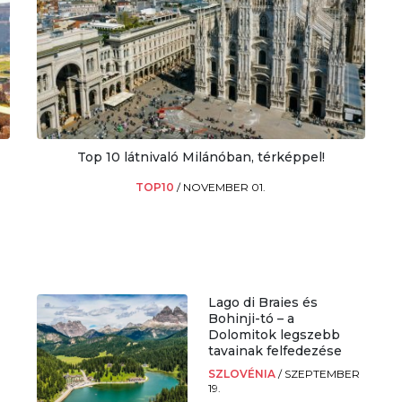
Top 10 látnivaló Milánóban, térképpel!
TOP10
/
NOVEMBER 01.
Lago di Braies és
Bohinji-tó – a
Dolomitok legszebb
tavainak felfedezése
SZLOVÉNIA
/
SZEPTEMBER
19.