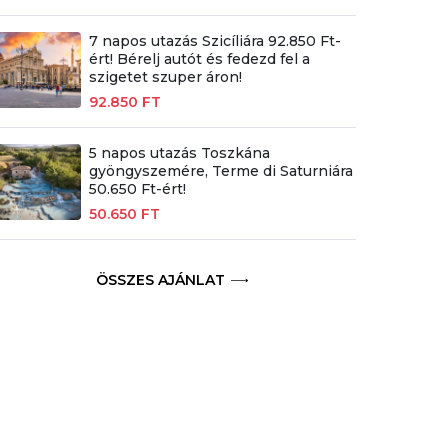
7 napos utazás Szicíliára 92.850 Ft-
ért! Bérelj autót és fedezd fel a
szigetet szuper áron!
92.850 FT
5 napos utazás Toszkána
gyöngyszemére, Terme di Saturniára
50.650 Ft-ért!
50.650 FT
ÖSSZES AJÁNLAT