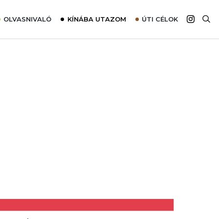
OLVASNIVALÓ
KÍNÁBA UTAZOM
ÚTI CÉLOK
Top 10 látnivalók térképpel
Európa
Tudnivalók az ajánlatok lefoglalásához
Ázsia
Tippek & Trükkök
Amerika
Utazómajom – CitySIM kártya a világutazóknak
Afrika
Interjú
Ausztrália
Élménybeszámolók
Szállodalátogatás
Sajtómegjelenések