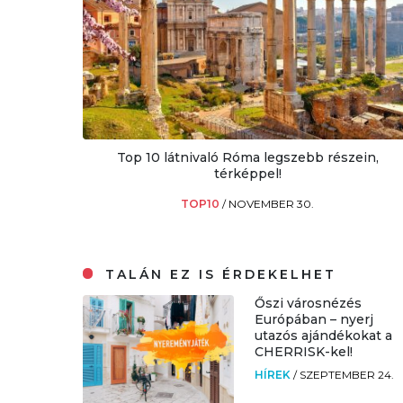
Top 10 látnivaló Róma legszebb részein,
térképpel!
TOP10
/
NOVEMBER 30.
TALÁN EZ IS ÉRDEKELHET
Őszi városnézés
Európában – nyerj
utazós ajándékokat a
CHERRISK-kel!
HÍREK
/
SZEPTEMBER 24.