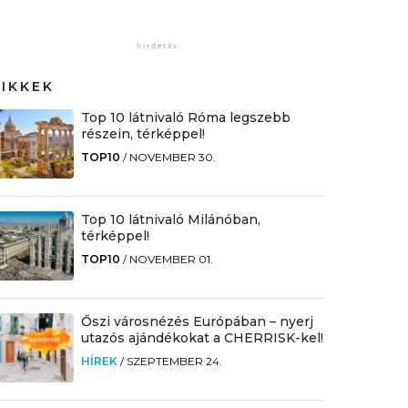
CIKKEK
Top 10 látnivaló Róma legszebb
részein, térképpel!
TOP10
/
NOVEMBER 30.
Top 10 látnivaló Milánóban,
térképpel!
TOP10
/
NOVEMBER 01.
Őszi városnézés Európában – nyerj
utazós ajándékokat a CHERRISK-kel!
HÍREK
/
SZEPTEMBER 24.