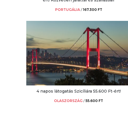
ért! Közvetlen járattal és szállással!
PORTUGÁLIA
/
167.300 FT
4 napos látogatás Szicíliára 55.600 Ft-ért!
OLASZORSZÁG
/
55.600 FT