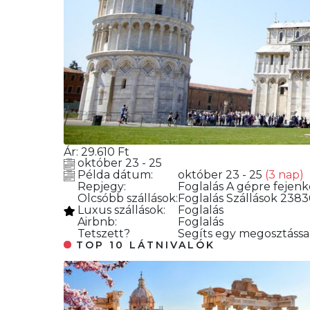
Ár:
29.610
Ft
október 23 - 25
Példa dátum:
október 23 - 25
(3 nap)
Repjegy:
Foglalás
A gépre fejenk
Olcsóbb szállások:
Foglalás
Szállások 23830
Luxus szállások:
Foglalás
Airbnb:
Foglalás
Tetszett?
Segíts egy megosztással
TOP 10 LÁTNIVALÓK