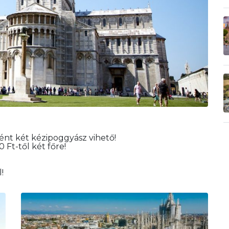
ént két kézipoggyász vihető!
 Ft-től két főre!
!