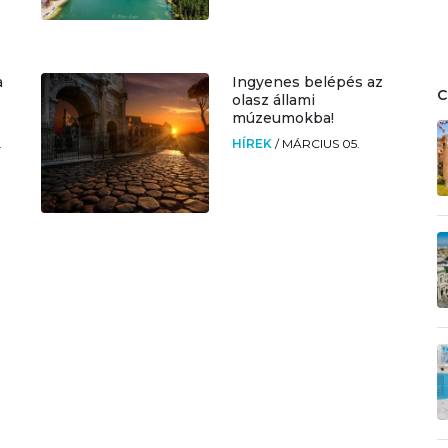
a
Ingyenes belépés az
olasz állami
múzeumokba!
.
HÍREK
/
MÁRCIUS 05.