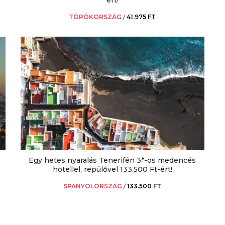
ért!
TÖRÖKORSZÁG
/
41.975 FT
Egy hetes nyaralás Tenerifén 3*-os medencés
hotellel, repülővel 133.500 Ft-ért!
SPANYOLORSZÁG
/
133.500 FT