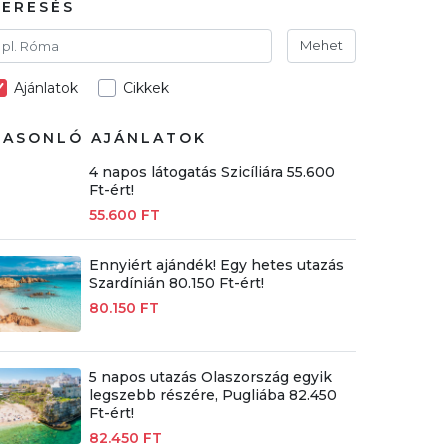
KERESÉS
Mehet
Ajánlatok
Cikkek
HASONLÓ AJÁNLATOK
4 napos látogatás Szicíliára 55.600
Ft-ért!
55.600 FT
Ennyiért ajándék! Egy hetes utazás
Szardínián 80.150 Ft-ért!
80.150 FT
5 napos utazás Olaszország egyik
legszebb részére, Pugliába 82.450
Ft-ért!
82.450 FT