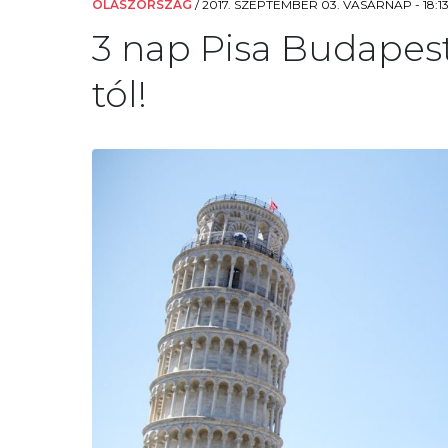
OLASZORSZÁG
/
2017. SZEPTEMBER 03. VASÁRNAP - 18:1
3 nap Pisa Budapestr
tól!