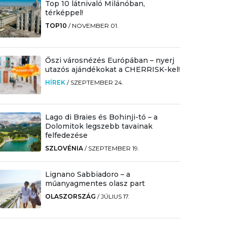
Top 10 látnivaló Milánóban,
térképpel!
TOP10
/
NOVEMBER 01.
Őszi városnézés Európában – nyerj
utazós ajándékokat a CHERRISK-kel!
HÍREK
/
SZEPTEMBER 24.
Lago di Braies és Bohinji-tó – a
Dolomitok legszebb tavainak
felfedezése
SZLOVÉNIA
/
SZEPTEMBER 19.
Lignano Sabbiadoro – a
műanyagmentes olasz part
OLASZORSZÁG
/
JÚLIUS 17.