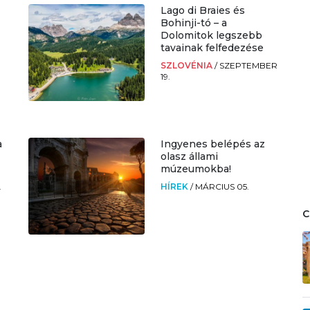
Lago di Braies és
Bohinji-tó – a
Dolomitok legszebb
tavainak felfedezése
SZLOVÉNIA
/
SZEPTEMBER
19.
a
Ingyenes belépés az
olasz állami
múzeumokba!
.
HÍREK
/
MÁRCIUS 05.