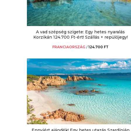
A vad szépség szigete: Egy hetes nyaralás
Korzikán 124.700 Ft-ért! Szállás + repülőjegy!
FRANCIAORSZÁG
/
124.700 FT
Ennyiért ajándék! Egy hetes utazás Szardínián