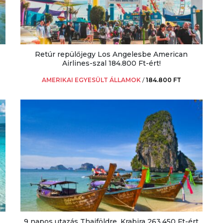
Retúr repülőjegy Los Angelesbe American
Airlines-szal 184.800 Ft-ért!
AMERIKAI EGYESÜLT ÁLLAMOK
/
184.800 FT
9 napos utazás Thaiföldre, Krabira 263.450 Ft-ért