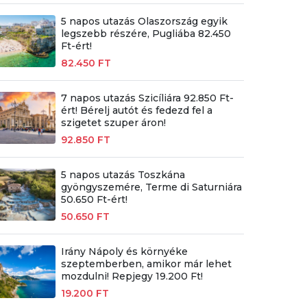
5 napos utazás Olaszország egyik
legszebb részére, Pugliába 82.450
Ft-ért!
82.450 FT
7 napos utazás Szicíliára 92.850 Ft-
ért! Bérelj autót és fedezd fel a
szigetet szuper áron!
92.850 FT
5 napos utazás Toszkána
gyöngyszemére, Terme di Saturniára
50.650 Ft-ért!
50.650 FT
Irány Nápoly és környéke
szeptemberben, amikor már lehet
mozdulni! Repjegy 19.200 Ft!
19.200 FT