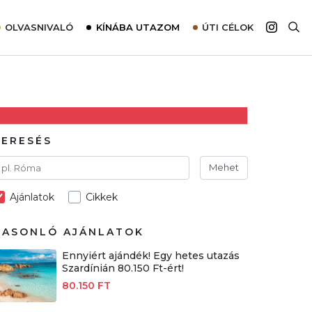
OLVASNIVALÓ
KÍNÁBA UTAZOM
ÚTI CÉLOK
Top 10 látnivalók térképpel
Európa
Tudnivalók az ajánlatok lefoglalásához
Ázsia
Tippek & Trükkök
Amerika
Utazómajom – CitySIM kártya a világutazóknak
Afrika
KERESÉS
Interjú
Ausztrália
Mehet
Élménybeszámolók
Ajánlatok
Cikkek
Szállodalátogatás
Sajtómegjelenések
HASONLÓ AJÁNLATOK
Ennyiért ajándék! Egy hetes utazás
Szardínián 80.150 Ft-ért!
80.150 FT