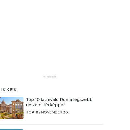
CIKKEK
Top 10 látnivaló Róma legszebb
részein, térképpel!
TOP10
/
NOVEMBER 30.