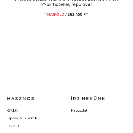
4*-os hotellel, repülővel!
THAIFÖLD
/
263.450 FT
HASZNOS
ÍRJ NEKÜNK
GY.I.K.
Kapcsolat
Tippek & Trükkök
TOP10