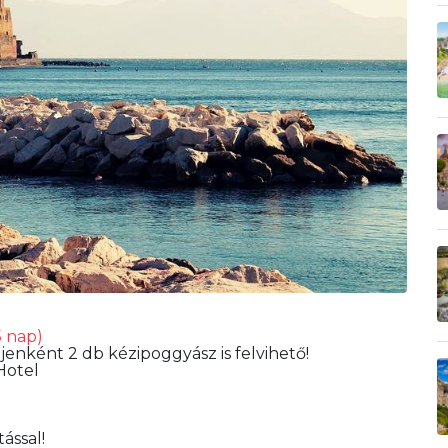
5 nap)
jenként 2 db kézipoggyász is felvihető!
Hotel
ással!