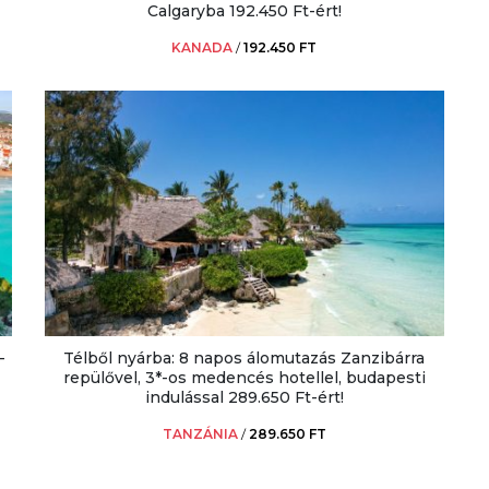
Calgaryba 192.450 Ft-ért!
KANADA
/
192.450 FT
-
Télből nyárba: 8 napos álomutazás Zanzibárra
repülővel, 3*-os medencés hotellel, budapesti
indulással 289.650 Ft-ért!
TANZÁNIA
/
289.650 FT