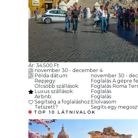
Ár:
34.500
Ft
november 30 - december 4
Példa dátum:
november 30 - de
Repjegy:
Foglalás
A gépre fe
Olcsóbb szállások:
Foglalás
Roma Termi
Luxus szállások:
Foglalás
Airbnb:
Foglalás
Segítség a foglaláshoz:
Elolvasom
Tetszett?
Segíts egy megoszt
TOP 10 LÁTNIVALÓK