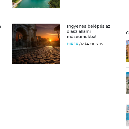
a
Ingyenes belépés az
olasz állami
múzeumokba!
.
HÍREK
/
MÁRCIUS 05.