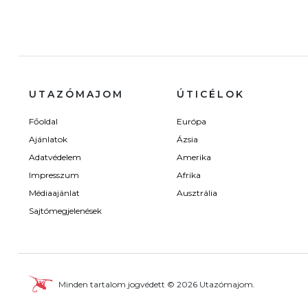
UTAZÓMAJOM
ÚTICÉLOK
Főoldal
Európa
Ajánlatok
Ázsia
Adatvédelem
Amerika
Impresszum
Afrika
Médiaajánlat
Ausztrália
Sajtómegjelenések
Minden tartalom jogvédett © 2026 Utazómajom.