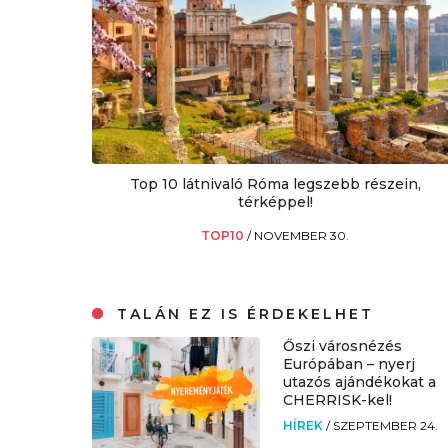
Top 10 látnivaló Róma legszebb részein,
térképpel!
TOP10
/
NOVEMBER 30.
TALÁN EZ IS ÉRDEKELHET
Őszi városnézés
Európában – nyerj
utazós ajándékokat a
CHERRISK-kel!
HÍREK
/
SZEPTEMBER 24.