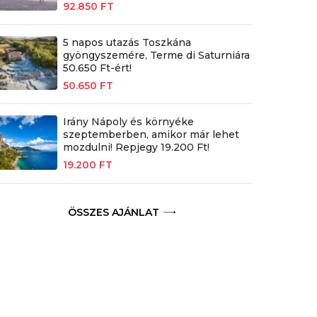
92.850 FT
5 napos utazás Toszkána
gyöngyszemére, Terme di Saturniára
50.650 Ft-ért!
50.650 FT
Irány Nápoly és környéke
szeptemberben, amikor már lehet
mozdulni! Repjegy 19.200 Ft!
19.200 FT
ÖSSZES AJÁNLAT