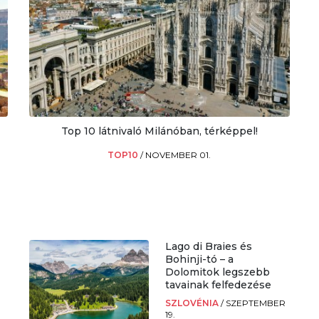
Top 10 látnivaló Milánóban, térképpel!
TOP10
/
NOVEMBER 01.
Lago di Braies és
Bohinji-tó – a
Dolomitok legszebb
tavainak felfedezése
SZLOVÉNIA
/
SZEPTEMBER
19.