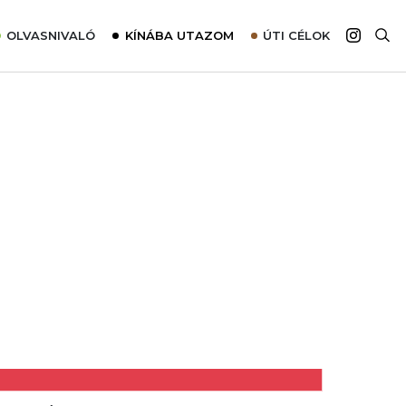
OLVASNIVALÓ
KÍNÁBA UTAZOM
ÚTI CÉLOK
Top 10 látnivalók térképpel
Európa
Tudnivalók az ajánlatok lefoglalásához
Ázsia
Tippek & Trükkök
Amerika
Utazómajom – CitySIM kártya a világutazóknak
Afrika
Interjú
Ausztrália
Élménybeszámolók
Szállodalátogatás
Sajtómegjelenések