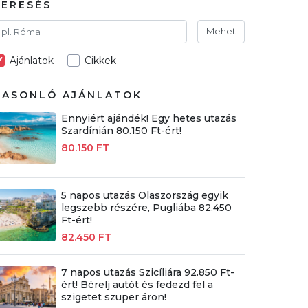
KERESÉS
Mehet
Ajánlatok
Cikkek
HASONLÓ AJÁNLATOK
Ennyiért ajándék! Egy hetes utazás
Szardínián 80.150 Ft-ért!
80.150 FT
5 napos utazás Olaszország egyik
legszebb részére, Pugliába 82.450
Ft-ért!
82.450 FT
7 napos utazás Szicíliára 92.850 Ft-
ért! Bérelj autót és fedezd fel a
szigetet szuper áron!