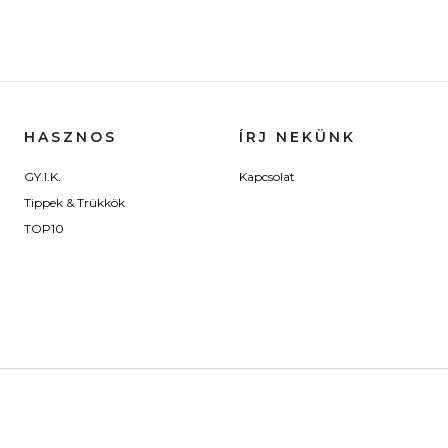
HASZNOS
ÍRJ NEKÜNK
GY.I.K.
Kapcsolat
Tippek & Trükkök
TOP10