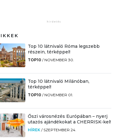
CIKKEK
Top 10 látnivaló Róma legszebb
részein, térképpel!
TOP10
/
NOVEMBER 30.
Top 10 látnivaló Milánóban,
térképpel!
TOP10
/
NOVEMBER 01.
Őszi városnézés Európában – nyerj
utazós ajándékokat a CHERRISK-kel!
HÍREK
/
SZEPTEMBER 24.