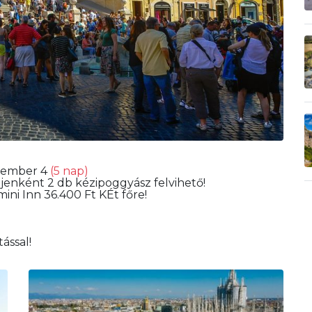
cember 4
(5 nap)
jenként 2 db kézipoggyász felvihető!
ni Inn 36.400 Ft KÉt főre!
ással!