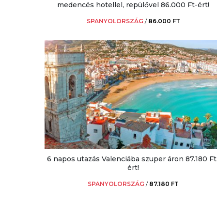
medencés hotellel, repülővel 86.000 Ft-ért!
SPANYOLORSZÁG
/
86.000 FT
6 napos utazás Valenciába szuper áron 87.180 Ft
ért!
SPANYOLORSZÁG
/
87.180 FT