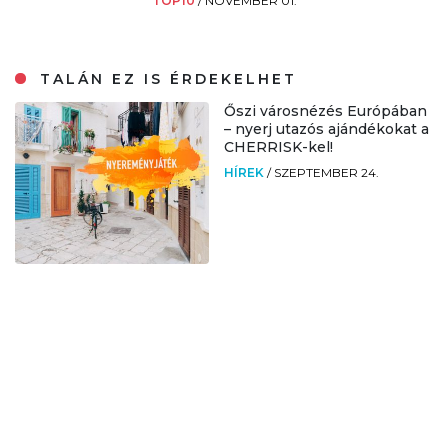
TOP10
/
NOVEMBER 01.
TALÁN EZ IS ÉRDEKELHET
Őszi városnézés Európában
– nyerj utazós ajándékokat a
CHERRISK-kel!
HÍREK
/
SZEPTEMBER 24.