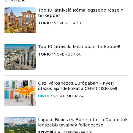
CIKKEK
Top 10 látnivaló Róma legszebb részein,
térképpel!
TOP10
/
NOVEMBER 30.
Top 10 látnivaló Milánóban, térképpel!
TOP10
/
NOVEMBER 01.
Őszi városnézés Európában – nyerj
utazós ajándékokat a CHERRISK-kel!
HÍREK
/
SZEPTEMBER 24.
Lago di Braies és Bohinji-tó – a Dolomitok
legszebb tavainak felfedezése
SZLOVÉNIA
/
SZEPTEMBER 19.