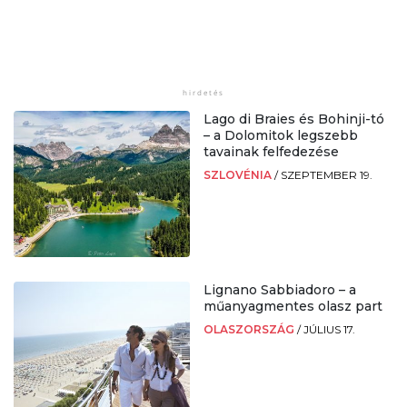
Lago di Braies és Bohinji-tó
– a Dolomitok legszebb
tavainak felfedezése
SZLOVÉNIA
/
SZEPTEMBER 19.
Lignano Sabbiadoro – a
műanyagmentes olasz part
OLASZORSZÁG
/
JÚLIUS 17.