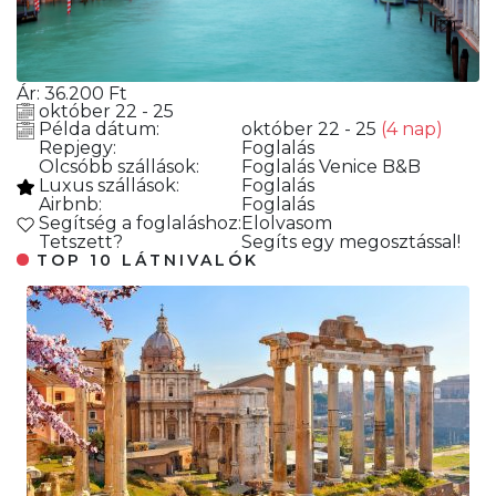
Ár:
36.200
Ft
október 22 - 25
Példa dátum:
október 22 - 25
(4 nap)
Repjegy:
Foglalás
Olcsóbb szállások:
Foglalás
Venice B&B
Luxus szállások:
Foglalás
Airbnb:
Foglalás
Segítség a foglaláshoz:
Elolvasom
Tetszett?
Segíts egy megosztással!
TOP 10 LÁTNIVALÓK