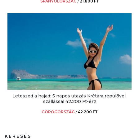
SPANYOLORSZÁG
/
21.800 FT
Leteszed a hajad: 5 napos utazás Krétára repülővel,
szállással 42.200 Ft-ért!
GÖRÖGORSZÁG
/
42.200 FT
KERESÉS