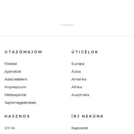
UTAZÓMAJOM
ÚTICÉLOK
Főoldal
Európa
Ajánlatok
Ázsia
Adatvédelem
Amerika
Impresszum
Afrika
Médiaajánlat
Ausztrália
Sajtómegjelenések
HASZNOS
ÍRJ NEKÜNK
GY.I.K.
Kapcsolat