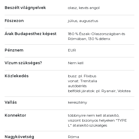
Beszélt világnyelvek
olasz, kevés angol
Főszezon
július, augusztus
Árak Budapesthez képest
180 % Észak-Olaszországban és
Rómában, 130 % délenx
Pénznem
EUR
Vízum szükséges?
Nem kell
Közlekedés
busz: pl. Flixbus
vonat: Trenitalia
autóbérlés
belföldi járatok: pl. Ryanair, Volotea
Vallás
keresztény
Konnektor
többnyire nem kell átalakító,
viszont bizonyos helyeken "TYPE
L" átalakító szükséges
Nagykövetség
Róma