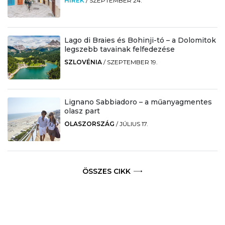
HÍREK
/
SZEPTEMBER 24.
Lago di Braies és Bohinji-tó – a Dolomitok
legszebb tavainak felfedezése
SZLOVÉNIA
/
SZEPTEMBER 19.
Lignano Sabbiadoro – a műanyagmentes
olasz part
OLASZORSZÁG
/
JÚLIUS 17.
ÖSSZES CIKK