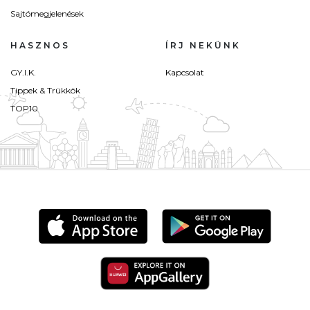
Sajtómegjelenések
HASZNOS
ÍRJ NEKÜNK
GY.I.K.
Kapcsolat
Tippek & Trükkök
TOP10