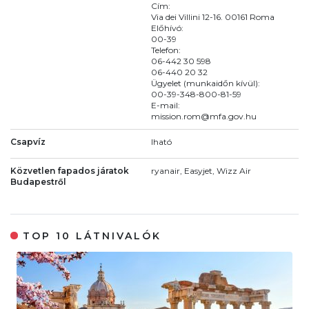
Cím:
Via dei Villini 12-16. 00161 Roma
Előhívó:
00-39
Telefon:
06-442 30 598
06-440 20 32
Ügyelet (munkaidőn kívül):
00-39-348-800-81-59
E-mail:
mission.rom@mfa.gov.hu
Csapvíz
Iható
Közvetlen fapados járatok
ryanair, Easyjet, Wizz Air
Budapestről
TOP 10 LÁTNIVALÓK