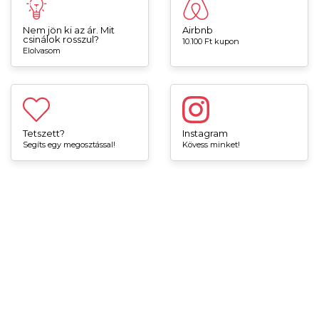
Nem jön ki az ár. Mit
Airbnb
csinálok rosszul?
10.100 Ft kupon
Elolvasom
Tetszett?
Instagram
Segíts egy megosztással!
Kövess minket!