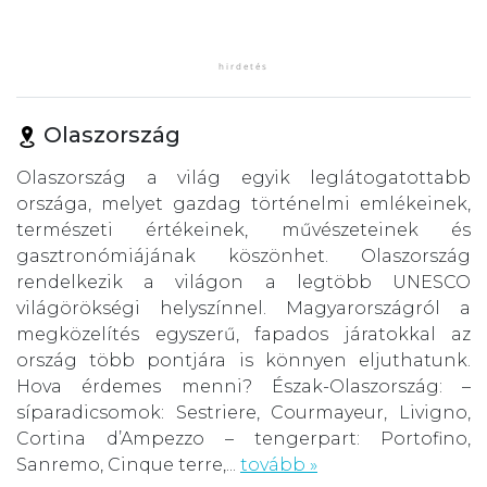
Olaszország
Olaszország a világ egyik leglátogatottabb
országa, melyet gazdag történelmi emlékeinek,
természeti értékeinek, művészeteinek és
gasztronómiájának köszönhet. Olaszország
rendelkezik a világon a legtöbb UNESCO
világörökségi helyszínnel. Magyarországról a
megközelítés egyszerű, fapados járatokkal az
ország több pontjára is könnyen eljuthatunk.
Hova érdemes menni? Észak-Olaszország: –
síparadicsomok: Sestriere, Courmayeur, Livigno,
Cortina d’Ampezzo – tengerpart: Portofino,
Sanremo, Cinque terre,...
tovább »