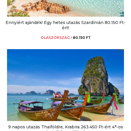
Ennyiért ajándék! Egy hetes utazás Szardínián 80.150 Ft-
ért!
OLASZORSZÁG
/
80.150 FT
9 napos utazás Thaiföldre, Krabira 263.450 Ft-ért 4*-os