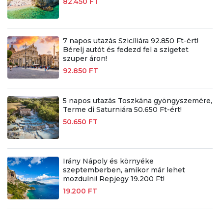
82.450 FT
7 napos utazás Szicíliára 92.850 Ft-ért!
Bérelj autót és fedezd fel a szigetet
szuper áron!
92.850 FT
5 napos utazás Toszkána gyöngyszemére,
Terme di Saturniára 50.650 Ft-ért!
50.650 FT
Irány Nápoly és környéke
szeptemberben, amikor már lehet
mozdulni! Repjegy 19.200 Ft!
19.200 FT