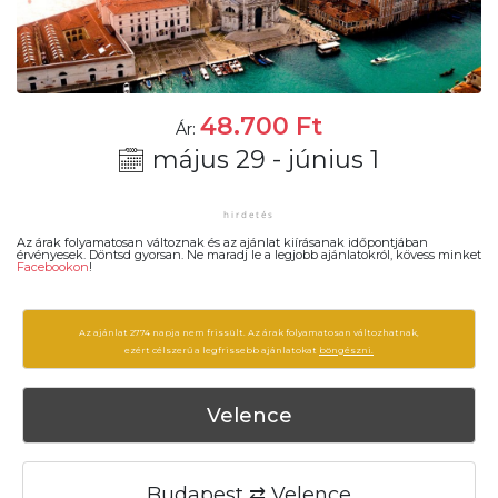
48.700
Ft
Ár:
május 29 - június 1
Az árak folyamatosan változnak és az ajánlat kiírásanak időpontjában
érvényesek. Döntsd gyorsan. Ne maradj le a legjobb ajánlatokról, kövess minket
Facebookon
!
Az ajánlat 2774 napja nem frissült. Az árak folyamatosan változhatnak,
ezért célszerű a legfrissebb ajánlatokat
böngészni.
Velence
Budapest ⇄ Velence