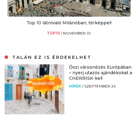
Top 10 látnivaló Milánóban, térképpel!
TOP10
/
NOVEMBER 01.
TALÁN EZ IS ÉRDEKELHET
Őszi városnézés Európában
– nyerj utazós ajándékokat a
CHERRISK-kel!
HÍREK
/
SZEPTEMBER 24.