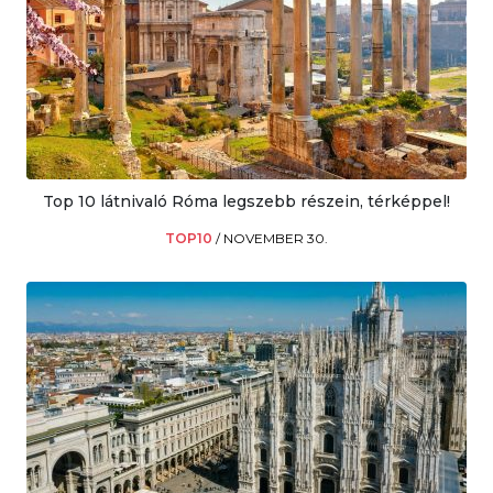
Top 10 látnivaló Róma legszebb részein, térképpel!
TOP10
/
NOVEMBER 30.