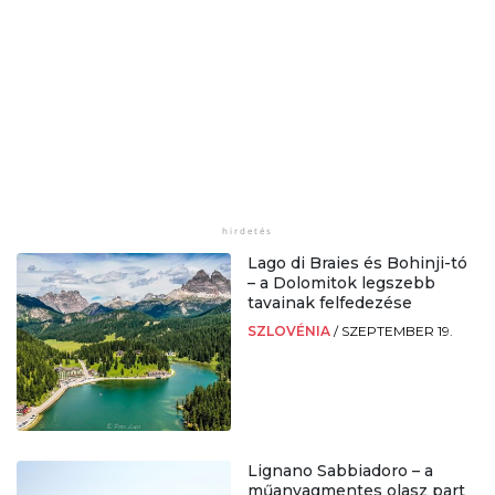
Lago di Braies és Bohinji-tó
– a Dolomitok legszebb
tavainak felfedezése
SZLOVÉNIA
/
SZEPTEMBER 19.
Lignano Sabbiadoro – a
műanyagmentes olasz part