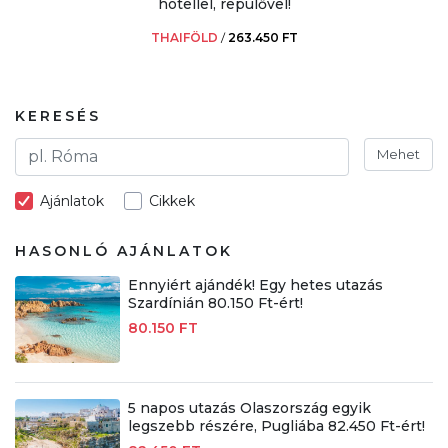
hotellel, repülővel!
THAIFÖLD
/
263.450 FT
KERESÉS
Mehet
Ajánlatok
Cikkek
HASONLÓ AJÁNLATOK
Ennyiért ajándék! Egy hetes utazás
Szardínián 80.150 Ft-ért!
80.150 FT
5 napos utazás Olaszország egyik
legszebb részére, Pugliába 82.450 Ft-ért!