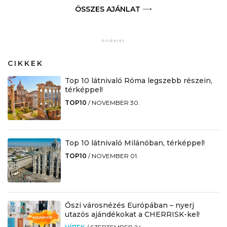
ÖSSZES AJÁNLAT
CIKKEK
Top 10 látnivaló Róma legszebb részein,
térképpel!
TOP10
/
NOVEMBER 30.
Top 10 látnivaló Milánóban, térképpel!
TOP10
/
NOVEMBER 01.
Őszi városnézés Európában – nyerj
utazós ajándékokat a CHERRISK-kel!