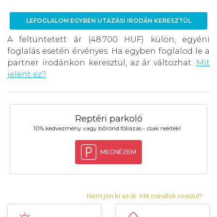
LEFOGLALOM EGYBEN UTAZÁSI IRODÁN KERESZTÜL
A feltüntetett ár (48.700 HUF) külön, egyéni
foglalás esetén érvényes. Ha egyben foglalod le a
partner irodánkon keresztül, az ár változhat.
Mit
jelent ez?
Reptéri parkoló
10% kedvezmény vagy bőrönd fóliázás - csak nektek!
MEGNÉZEM
Nem jön ki az ár. Mit csinálok rosszul?