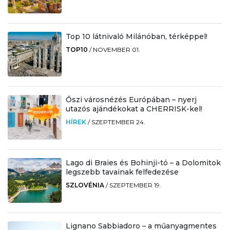
Top 10 látnivaló Milánóban, térképpel!
TOP10
/
NOVEMBER 01.
Őszi városnézés Európában – nyerj
utazós ajándékokat a CHERRISK-kel!
HÍREK
/
SZEPTEMBER 24.
Lago di Braies és Bohinji-tó – a Dolomitok
legszebb tavainak felfedezése
SZLOVÉNIA
/
SZEPTEMBER 19.
Lignano Sabbiadoro – a műanyagmentes