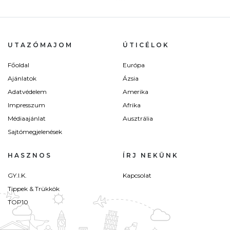
UTAZÓMAJOM
ÚTICÉLOK
Főoldal
Európa
Ajánlatok
Ázsia
Adatvédelem
Amerika
Impresszum
Afrika
Médiaajánlat
Ausztrália
Sajtómegjelenések
HASZNOS
ÍRJ NEKÜNK
GY.I.K.
Kapcsolat
Tippek & Trükkök
TOP10