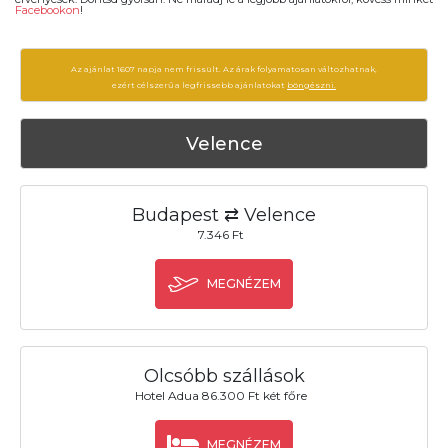
Facebookon
!
Az ajánlat 1607 napja nem frissült. Az árak folyamatosan változhatnak,
ezért célszerű a legfrissebb ajánlatokat
böngészni.
Velence
Budapest ⇄ Velence
7.346 Ft
MEGNÉZEM
Olcsóbb szállások
Hotel Adua 86.300 Ft két főre
MEGNÉZEM