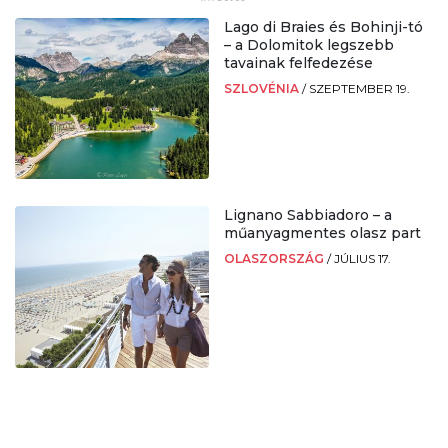
Lago di Braies és Bohinji-tó
– a Dolomitok legszebb
tavainak felfedezése
SZLOVÉNIA
/
SZEPTEMBER 19.
Lignano Sabbiadoro – a
műanyagmentes olasz part
OLASZORSZÁG
/
JÚLIUS 17.