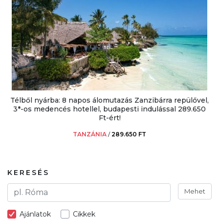
Télből nyárba: 8 napos álomutazás Zanzibárra repülővel,
3*-os medencés hotellel, budapesti indulással 289.650
Ft-ért!
TANZÁNIA
/
289.650 FT
KERESÉS
Mehet
Ajánlatok
Cikkek