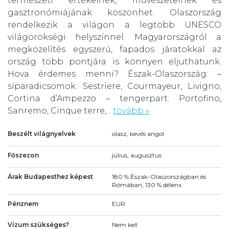
természeti értékeinek, művészeteinek és
gasztronómiájának köszönhet. Olaszország
rendelkezik a világon a legtöbb UNESCO
világörökségi helyszínnel. Magyarországról a
megközelítés egyszerű, fapados járatokkal az
ország több pontjára is könnyen eljuthatunk.
Hova érdemes menni? Észak-Olaszország: –
síparadicsomok: Sestriere, Courmayeur, Livigno,
Cortina d’Ampezzo – tengerpart: Portofino,
Sanremo, Cinque terre,...
tovább »
Beszélt világnyelvek
olasz, kevés angol
Főszezon
július, augusztus
Árak Budapesthez képest
180 % Észak-Olaszországban és
Rómában, 130 % délenx
Pénznem
EUR
Vízum szükséges?
Nem kell