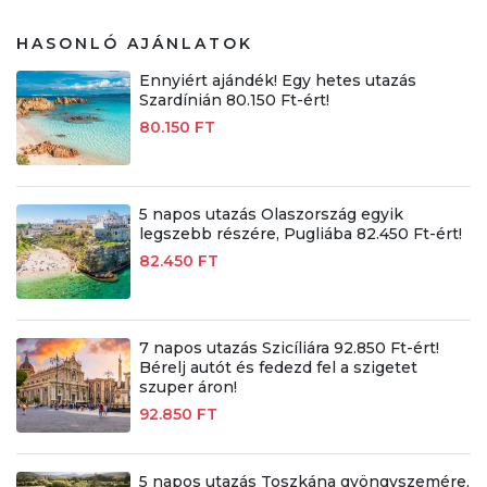
HASONLÓ AJÁNLATOK
Ennyiért ajándék! Egy hetes utazás
Szardínián 80.150 Ft-ért!
80.150 FT
5 napos utazás Olaszország egyik
legszebb részére, Pugliába 82.450 Ft-ért!
82.450 FT
7 napos utazás Szicíliára 92.850 Ft-ért!
Bérelj autót és fedezd fel a szigetet
szuper áron!
92.850 FT
5 napos utazás Toszkána gyöngyszemére,