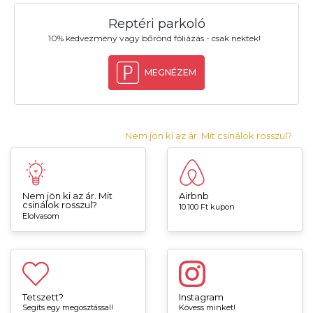
Reptéri parkoló
10% kedvezmény vagy bőrönd fóliázás - csak nektek!
MEGNÉZEM
Nem jön ki az ár. Mit csinálok rosszul?
Nem jön ki az ár. Mit
Airbnb
csinálok rosszul?
10.100 Ft kupon
Elolvasom
Tetszett?
Instagram
Segíts egy megosztással!
Kövess minket!