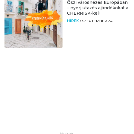
Őszi városnézés Európában
– nyerj utazós ajándékokat a
CHERRISK-kel!
HÍREK
/
SZEPTEMBER 24.