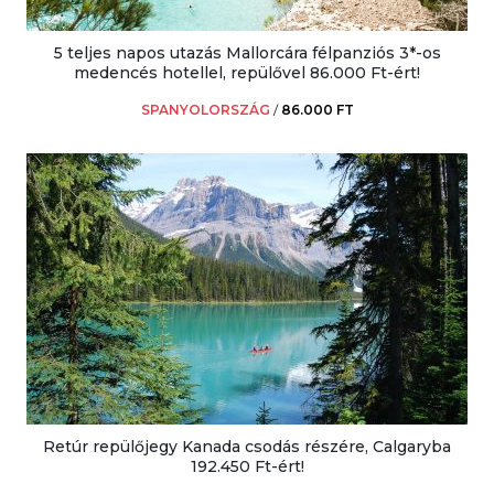
5 teljes napos utazás Mallorcára félpanziós 3*-os
medencés hotellel, repülővel 86.000 Ft-ért!
SPANYOLORSZÁG
/
86.000 FT
Retúr repülőjegy Kanada csodás részére, Calgaryba
192.450 Ft-ért!