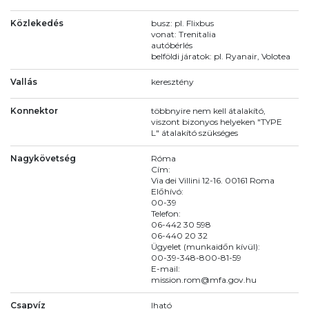
Közlekedés
busz: pl. Flixbus
vonat: Trenitalia
autóbérlés
belföldi járatok: pl. Ryanair, Volotea
Vallás
keresztény
Konnektor
többnyire nem kell átalakító,
viszont bizonyos helyeken "TYPE
L" átalakító szükséges
Nagykövetség
Róma
Cím:
Via dei Villini 12-16. 00161 Roma
Előhívó:
00-39
Telefon:
06-442 30 598
06-440 20 32
Ügyelet (munkaidőn kívül):
00-39-348-800-81-59
E-mail:
mission.rom@mfa.gov.hu
Csapvíz
Iható