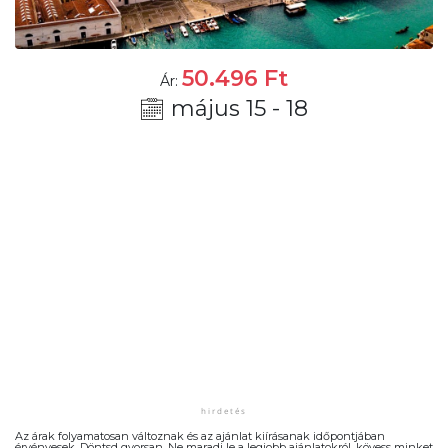
50.496
Ft
Ár:
május 15 - 18
Az árak folyamatosan változnak és az ajánlat kiírásanak időpontjában
érvényesek. Döntsd gyorsan. Ne maradj le a legjobb ajánlatokról, kövess minket