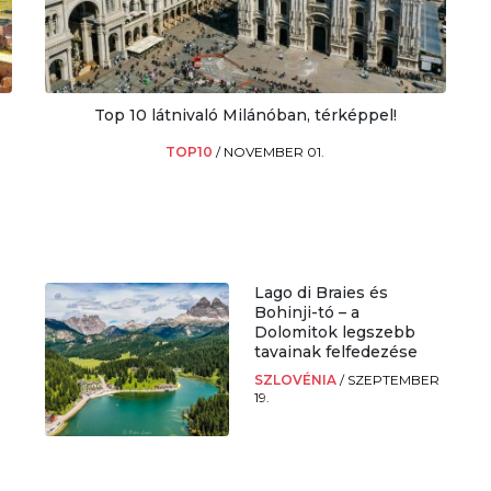
Top 10 látnivaló Milánóban, térképpel!
TOP10
/
NOVEMBER 01.
Lago di Braies és
Bohinji-tó – a
Dolomitok legszebb
tavainak felfedezése
SZLOVÉNIA
/
SZEPTEMBER
19.