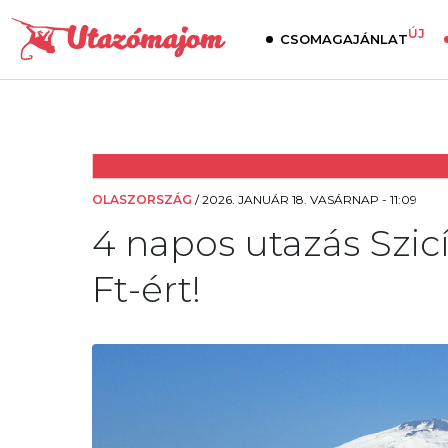
ÚJ
CSOMAGAJÁNLAT
OLASZORSZÁG
/
2026. JANUÁR 18. VASÁRNAP - 11:09
4 napos utazás Szicí
Ft-ért!