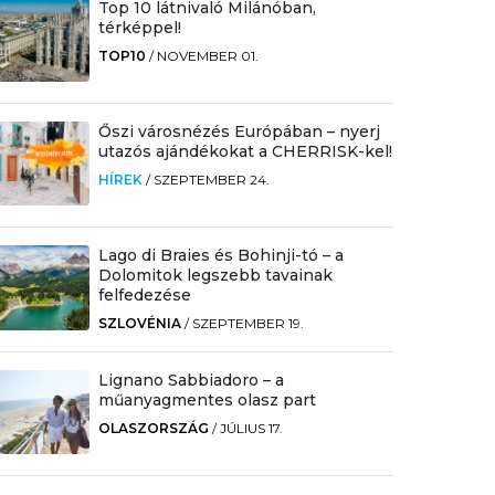
Top 10 látnivaló Milánóban,
térképpel!
TOP10
/
NOVEMBER 01.
Őszi városnézés Európában – nyerj
utazós ajándékokat a CHERRISK-kel!
HÍREK
/
SZEPTEMBER 24.
Lago di Braies és Bohinji-tó – a
Dolomitok legszebb tavainak
felfedezése
SZLOVÉNIA
/
SZEPTEMBER 19.
Lignano Sabbiadoro – a
műanyagmentes olasz part
OLASZORSZÁG
/
JÚLIUS 17.