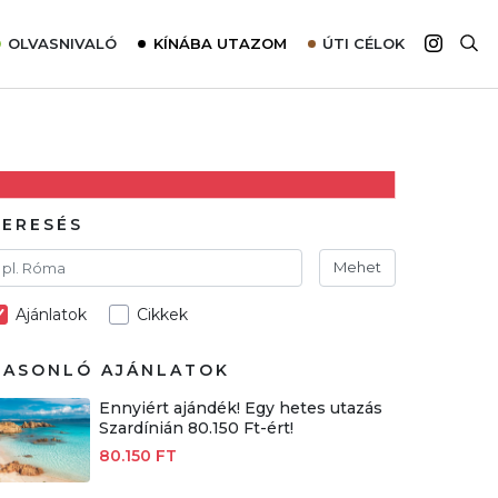
OLVASNIVALÓ
KÍNÁBA UTAZOM
ÚTI CÉLOK
Top 10 látnivalók térképpel
Európa
Tudnivalók az ajánlatok lefoglalásához
Ázsia
Tippek & Trükkök
Amerika
Utazómajom – CitySIM kártya a világutazóknak
Afrika
KERESÉS
Interjú
Ausztrália
Mehet
Élménybeszámolók
Ajánlatok
Cikkek
Szállodalátogatás
Sajtómegjelenések
HASONLÓ AJÁNLATOK
Ennyiért ajándék! Egy hetes utazás
Szardínián 80.150 Ft-ért!
80.150 FT