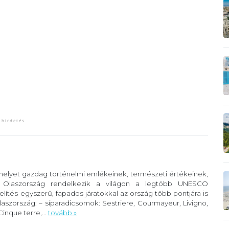
 melyet gazdag történelmi emlékeinek, természeti értékeinek,
. Olaszország rendelkezik a világon a legtöbb UNESCO
lítés egyszerű, fapados járatokkal az ország több pontjára is
szország: – síparadicsomok: Sestriere, Courmayeur, Livigno,
inque terre,...
tovább »