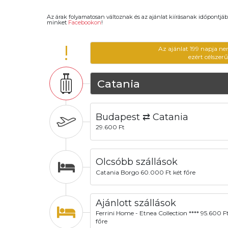
Az árak folyamatosan változnak és az ajánlat kiírásanak időpontjáb
minket
Facebookon
!
!
Az ajánlat 199 napja ne
ezért célszer
Catania
Budapest ⇄ Catania
29.600 Ft
Olcsóbb szállások
Catania Borgo 60.000 Ft két főre
Ajánlott szállások
Ferrini Home - Etnea Collection **** 95.600 Ft
főre