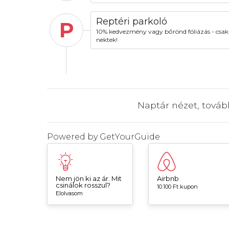
Reptéri parkoló
P
10% kedvezmény vagy bőrönd fóliázás - csak
nektek!
Naptár nézet, tová
Powered by
GetYourGuide
Nem jön ki az ár. Mit
Airbnb
csinálok rosszul?
10.100 Ft kupon
Elolvasom