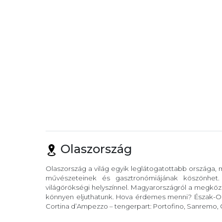
Olaszország
Olaszország a világ egyik leglátogatottabb országa,
művészeteinek és gasztronómiájának köszönhet
világörökségi helyszínnel. Magyarországról a megköze
könnyen eljuthatunk. Hova érdemes menni? Észak-Ola
Cortina d’Ampezzo – tengerpart: Portofino, Sanremo, C