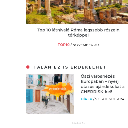
Top 10 látnivaló Róma legszebb részein,
térképpel!
TOP10
/
NOVEMBER 30.
TALÁN EZ IS ÉRDEKELHET
Őszi városnézés
Európában – nyerj
utazós ajándékokat a
CHERRISK-kel!
HÍREK
/
SZEPTEMBER 24.