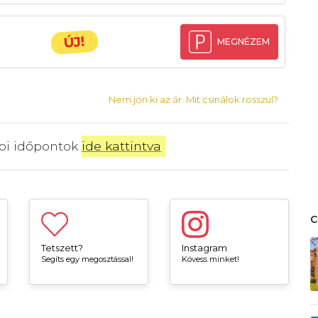
ÚJ!
MEGNÉZEM
Nem jön ki az ár. Mit csinálok rosszul?
bbi időpontok
ide kattintva
.
Tetszett?
Instagram
Segíts egy megosztással!
Kövess minket!