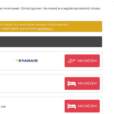
an érvényesek. Döntsd gyorsan. Ne maradj le a legjobb ajánlatokról, kövess
m frissült. Az árak folyamatosan változhatnak,
ű a legfrissebb ajánlatokat
böngészni.
MEGNÉZEM
MEGNÉZEM
MEGNÉZEM
 két