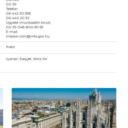
00-39
Telefon:
06-442 30 598
06-440 20 32
Ügyelet (munkaidőn kívül):
00-39-348-800-81-59
E-mail:
mission.rom@mfa.gov.hu
Iható
ryanair, Easyjet, Wizz Air