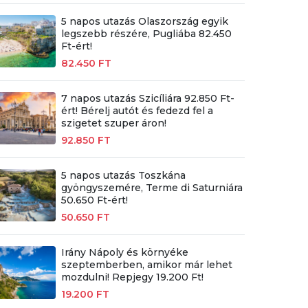
5 napos utazás Olaszország egyik
legszebb részére, Pugliába 82.450
Ft-ért!
82.450 FT
7 napos utazás Szicíliára 92.850 Ft-
ért! Bérelj autót és fedezd fel a
szigetet szuper áron!
92.850 FT
5 napos utazás Toszkána
gyöngyszemére, Terme di Saturniára
50.650 Ft-ért!
50.650 FT
Irány Nápoly és környéke
szeptemberben, amikor már lehet
mozdulni! Repjegy 19.200 Ft!
19.200 FT