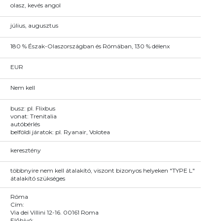
olasz, kevés angol
július, augusztus
180 % Észak-Olaszországban és Rómában, 130 % délenx
EUR
Nem kell
busz: pl. Flixbus
vonat: Trenitalia
autóbérlés
belföldi járatok: pl. Ryanair, Volotea
keresztény
többnyire nem kell átalakító, viszont bizonyos helyeken "TYPE L"
átalakító szükséges
Róma
Cím:
Via dei Villini 12-16. 00161 Roma
Előhívó: