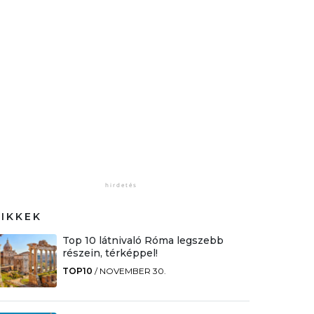
CIKKEK
Top 10 látnivaló Róma legszebb
részein, térképpel!
TOP10
/
NOVEMBER 30.