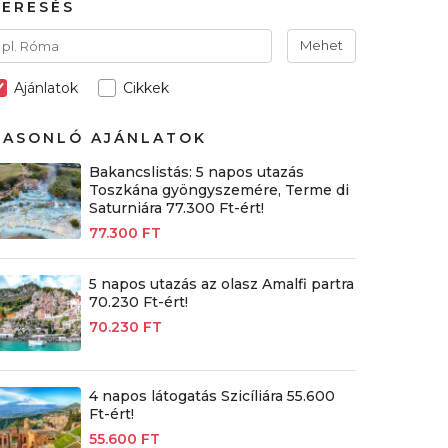
KERESÉS
Mehet
Ajánlatok
Cikkek
HASONLÓ AJÁNLATOK
Bakancslistás: 5 napos utazás
Toszkána gyöngyszemére, Terme di
Saturniára 77.300 Ft-ért!
77.300 FT
5 napos utazás az olasz Amalfi partra
70.230 Ft-ért!
70.230 FT
4 napos látogatás Szicíliára 55.600
Ft-ért!
55.600 FT