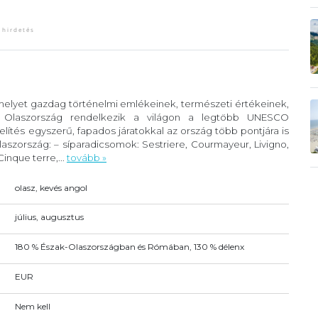
 melyet gazdag történelmi emlékeinek, természeti értékeinek,
. Olaszország rendelkezik a világon a legtöbb UNESCO
lítés egyszerű, fapados járatokkal az ország több pontjára is
szország: – síparadicsomok: Sestriere, Courmayeur, Livigno,
inque terre,...
tovább »
olasz, kevés angol
július, augusztus
180 % Észak-Olaszországban és Rómában, 130 % délenx
EUR
Nem kell