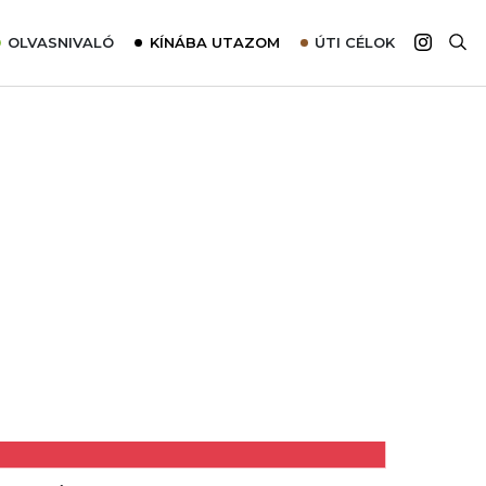
OLVASNIVALÓ
KÍNÁBA UTAZOM
ÚTI CÉLOK
Top 10 látnivalók térképpel
Európa
Tudnivalók az ajánlatok lefoglalásához
Ázsia
Tippek & Trükkök
Amerika
Utazómajom – CitySIM kártya a világutazóknak
Afrika
Interjú
Ausztrália
Élménybeszámolók
Szállodalátogatás
Sajtómegjelenések