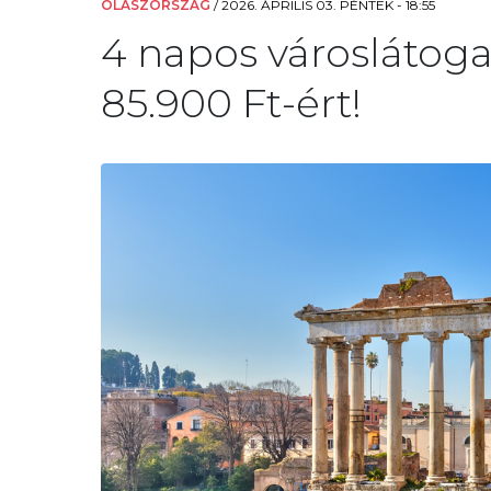
OLASZORSZÁG
/
2026. ÁPRILIS 03. PÉNTEK - 18:55
4 napos városlátog
85.900 Ft-ért!