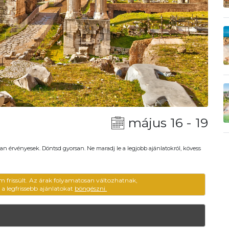
május 16 - 19
an érvényesek. Döntsd gyorsan. Ne maradj le a legjobb ajánlatokról, kövess
m frissült. Az árak folyamatosan változhatnak,
ű a legfrissebb ajánlatokat
böngészni.