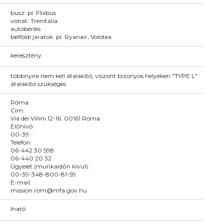
busz: pl. Flixbus
vonat: Trenitalia
autóbérlés
belföldi járatok: pl. Ryanair, Volotea
keresztény
többnyire nem kell átalakító, viszont bizonyos helyeken "TYPE L"
átalakító szükséges
Róma
Cím:
Via dei Villini 12-16. 00161 Roma
Előhívó:
00-39
Telefon:
06-442 30 598
06-440 20 32
Ügyelet (munkaidőn kívül):
00-39-348-800-81-59
E-mail:
mission.rom@mfa.gov.hu
Iható