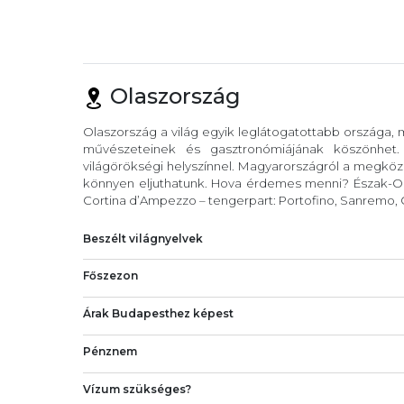
Olaszország
Olaszország a világ egyik leglátogatottabb országa,
művészeteinek és gasztronómiájának köszönhet
világörökségi helyszínnel. Magyarországról a megköze
könnyen eljuthatunk. Hova érdemes menni? Észak-Ola
Cortina d’Ampezzo – tengerpart: Portofino, Sanremo, C
Beszélt világnyelvek
Főszezon
Árak Budapesthez képest
Pénznem
Vízum szükséges?