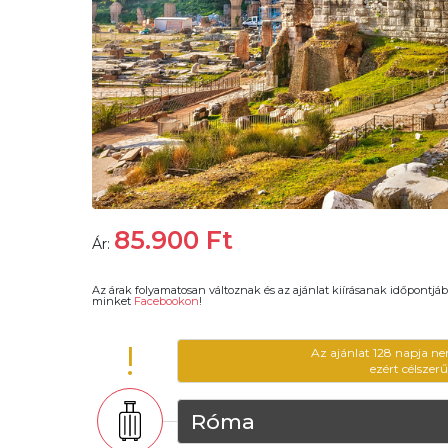
85.900
Ft
Ár:
Az árak folyamatosan változnak és az ajánlat kiírásanak időpontjáb
minket
Facebookon
!
!
Az ajánlat 128 napja ne
ezért célszer
Róma