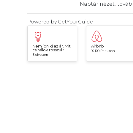
Naptár nézet, tová
Powered by
GetYourGuide
Nem jön ki az ár. Mit
Airbnb
csinálok rosszul?
10.100 Ft kupon
Elolvasom