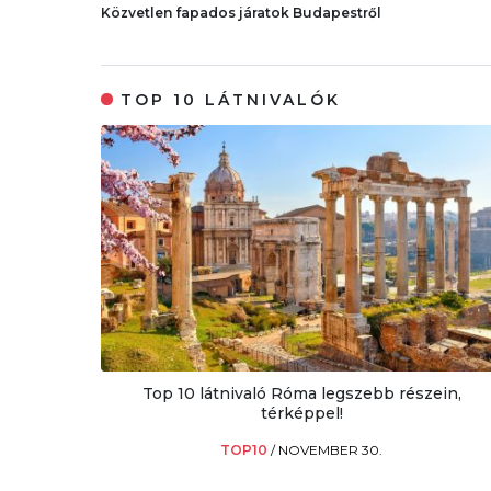
Közvetlen fapados járatok Budapestről
TOP 10 LÁTNIVALÓK
Top 10 látnivaló Róma legszebb részein,
térképpel!
TOP10
/
NOVEMBER 30.