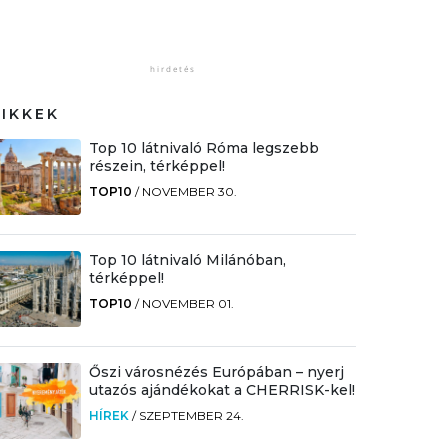
CIKKEK
Top 10 látnivaló Róma legszebb
részein, térképpel!
TOP10
/
NOVEMBER 30.
Top 10 látnivaló Milánóban,
térképpel!
TOP10
/
NOVEMBER 01.
Őszi városnézés Európában – nyerj
utazós ajándékokat a CHERRISK-kel!
HÍREK
/
SZEPTEMBER 24.