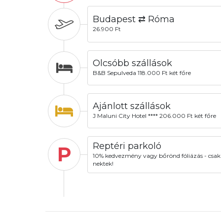
Budapest ⇄ Róma
26.900 Ft
Olcsóbb szállások
B&B Sepulveda 118.000 Ft két főre
Ajánlott szállások
J Maluni City Hotel **** 206.000 Ft két főre
Reptéri parkoló
P
10% kedvezmény vagy bőrönd fóliázás - csak
nektek!