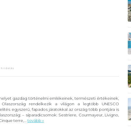
 melyet gazdag történelmi emlékeinek, természeti értékeinek,
. Olaszország rendelkezik a világon a legtöbb UNESCO
lítés egyszerű, fapados járatokkal az ország több pontjára is
szország: – síparadicsomok: Sestriere, Courmayeur, Livigno,
inque terre,...
tovább »