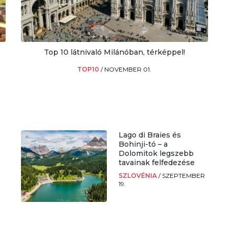
Top 10 látnivaló Milánóban, térképpel!
TOP10
/
NOVEMBER 01.
Lago di Braies és
Bohinji-tó – a
Dolomitok legszebb
tavainak felfedezése
SZLOVÉNIA
/
SZEPTEMBER
19.