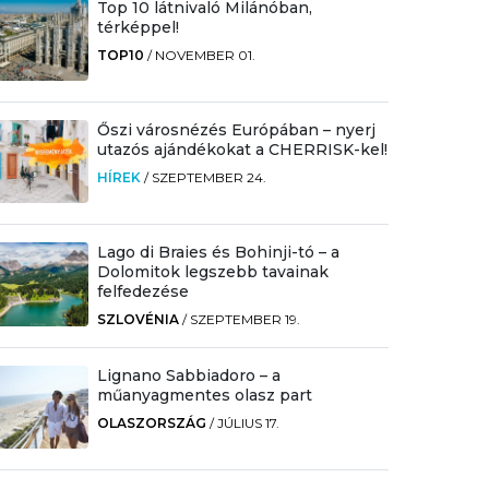
Top 10 látnivaló Milánóban,
térképpel!
TOP10
/
NOVEMBER 01.
Őszi városnézés Európában – nyerj
utazós ajándékokat a CHERRISK-kel!
HÍREK
/
SZEPTEMBER 24.
Lago di Braies és Bohinji-tó – a
Dolomitok legszebb tavainak
felfedezése
SZLOVÉNIA
/
SZEPTEMBER 19.
Lignano Sabbiadoro – a
műanyagmentes olasz part
OLASZORSZÁG
/
JÚLIUS 17.