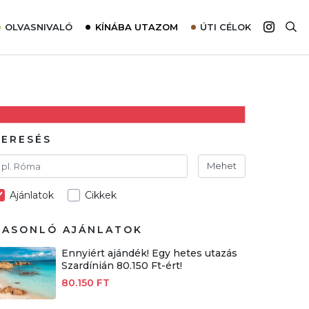
OLVASNIVALÓ
KÍNÁBA UTAZOM
ÚTI CÉLOK
Top 10 látnivalók térképpel
Európa
Tudnivalók az ajánlatok lefoglalásához
Ázsia
Tippek & Trükkök
Amerika
Utazómajom – CitySIM kártya a világutazóknak
Afrika
KERESÉS
Interjú
Ausztrália
Mehet
Élménybeszámolók
Ajánlatok
Cikkek
Szállodalátogatás
Sajtómegjelenések
HASONLÓ AJÁNLATOK
Ennyiért ajándék! Egy hetes utazás
Szardínián 80.150 Ft-ért!
80.150 FT