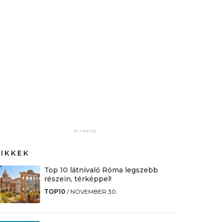
CIKKEK
Top 10 látnivaló Róma legszebb
részein, térképpel!
TOP10
/
NOVEMBER 30.