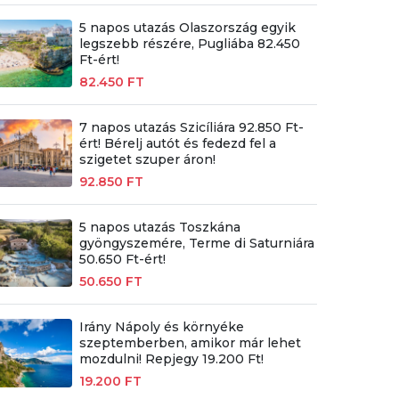
5 napos utazás Olaszország egyik
legszebb részére, Pugliába 82.450
Ft-ért!
82.450 FT
7 napos utazás Szicíliára 92.850 Ft-
ért! Bérelj autót és fedezd fel a
szigetet szuper áron!
92.850 FT
5 napos utazás Toszkána
gyöngyszemére, Terme di Saturniára
50.650 Ft-ért!
50.650 FT
Irány Nápoly és környéke
szeptemberben, amikor már lehet
mozdulni! Repjegy 19.200 Ft!
19.200 FT