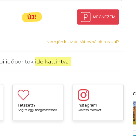
ÚJ!
MEGNÉZEM
Nem jön ki az ár. Mit csinálok rosszul?
bbi időpontok
ide kattintva
.
Tetszett?
Instagram
Segíts egy megosztással!
Kövess minket!