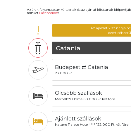
Az árak folyamatosan változnak és az ajánlat kiírásanak időpontjáb
minket
Facebookon
!
!
Az ajánlat 207 napja ne
ezért célszer
Catania
Budapest ⇄ Catania
23.000 Ft
Olcsóbb szállások
Marcello's Home 60.000 Ft két főre
Ajánlott szállások
Katane Palace Hotel **** 122.000 Ft két főre