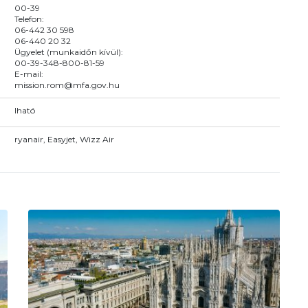
00-39
Telefon:
06-442 30 598
06-440 20 32
Ügyelet (munkaidőn kívül):
00-39-348-800-81-59
E-mail:
mission.rom@mfa.gov.hu
Iható
ryanair, Easyjet, Wizz Air