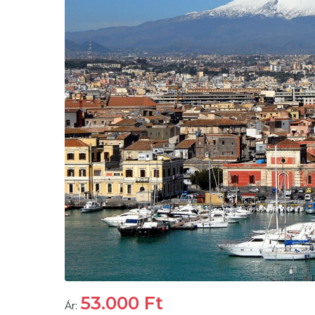
53.000
Ft
Ár: