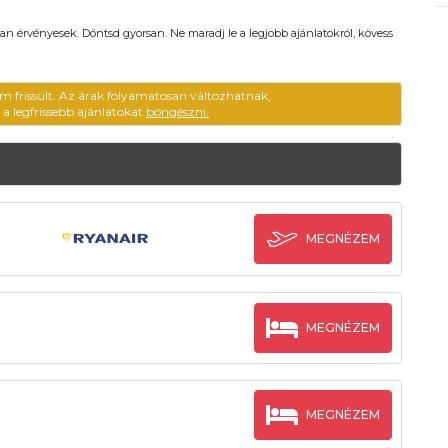
an érvényesek. Döntsd gyorsan. Ne maradj le a legjobb ajánlatokról, kövess
m frissült. Az árak folyamatosan változhatnak,
ű a legfrissebb ajánlatokat
böngészni.
MEGNÉZEM
MEGNÉZEM
MEGNÉZEM