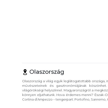
Olaszország
Olaszország a világ egyik leglátogatottabb országa,
művészeteinek és gasztronómiájának köszönhet
világörökségi helyszínnel. Magyarországról a megköze
könnyen eljuthatunk. Hova érdemes menni? Észak-Ola
Cortina d’Ampezzo – tengerpart: Portofino, Sanremo, C