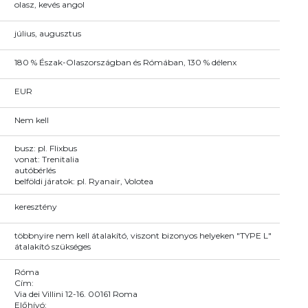
olasz, kevés angol
július, augusztus
180 % Észak-Olaszországban és Rómában, 130 % délenx
EUR
Nem kell
busz: pl. Flixbus
vonat: Trenitalia
autóbérlés
belföldi járatok: pl. Ryanair, Volotea
keresztény
többnyire nem kell átalakító, viszont bizonyos helyeken "TYPE L"
átalakító szükséges
Róma
Cím:
Via dei Villini 12-16. 00161 Roma
Előhívó: