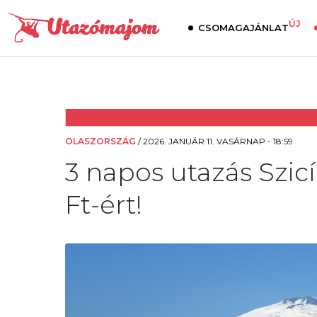
ÚJ
CSOMAGAJÁNLAT
OLASZORSZÁG
/
2026. JANUÁR 11. VASÁRNAP - 18:59
3 napos utazás Szicí
Ft-ért!