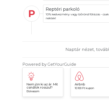
Reptéri parkoló
P
10% kedvezmény vagy bőrönd fóliázás - csak
nektek!
Naptár nézet, tová
Powered by
GetYourGuide
Nem jön ki az ár. Mit
Airbnb
csinálok rosszul?
10.100 Ft kupon
Elolvasom