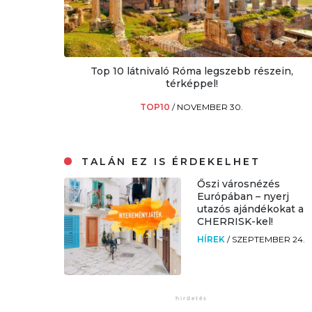
Top 10 látnivaló Róma legszebb részein,
térképpel!
TOP10
/
NOVEMBER 30.
TALÁN EZ IS ÉRDEKELHET
Őszi városnézés
Európában – nyerj
utazós ajándékokat a
CHERRISK-kel!
HÍREK
/
SZEPTEMBER 24.