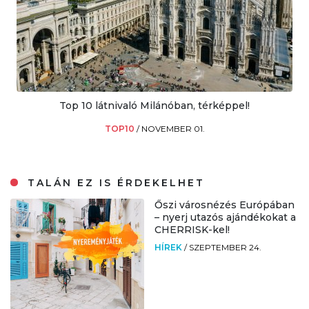
Top 10 látnivaló Milánóban, térképpel!
TOP10
/
NOVEMBER 01.
TALÁN EZ IS ÉRDEKELHET
Őszi városnézés Európában
– nyerj utazós ajándékokat a
CHERRISK-kel!
HÍREK
/
SZEPTEMBER 24.