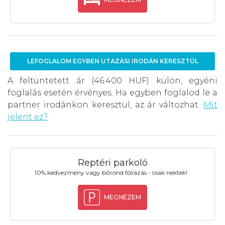
LEFOGLALOM EGYBEN UTAZÁSI IRODÁN KERESZTÜL
A feltüntetett ár (46.400 HUF) külön, egyéni
foglalás esetén érvényes. Ha egyben foglalod le a
partner irodánkon keresztül, az ár változhat.
Mit
jelent ez?
Reptéri parkoló
10% kedvezmény vagy bőrönd fóliázás - csak nektek!
MEGNÉZEM