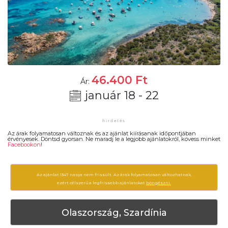
46.400
Ft
Ár:
január 18 - 22
Az árak folyamatosan változnak és az ajánlat kiírásanak időpontjában
érvényesek. Döntsd gyorsan. Ne maradj le a legjobb ajánlatokról, kövess minket
Facebookon
!
Az ajánlat 1347 napja nem frissült. Az árak folyamatosan változhatnak,
ezért célszerű a legfrissebb ajánlatokat
böngészni.
Olaszország, Szardínia