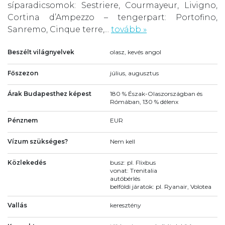
síparadicsomok: Sestriere, Courmayeur, Livigno,
Cortina d’Ampezzo – tengerpart: Portofino,
Sanremo, Cinque terre,...
tovább »
Beszélt világnyelvek
olasz, kevés angol
Főszezon
július, augusztus
Árak Budapesthez képest
180 % Észak-Olaszországban és
Rómában, 130 % délenx
Pénznem
EUR
Vízum szükséges?
Nem kell
Közlekedés
busz: pl. Flixbus
vonat: Trenitalia
autóbérlés
belföldi járatok: pl. Ryanair, Volotea
Vallás
keresztény