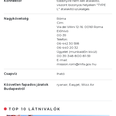
Konnektor
többnyire nem kell átalakító,
viszont bizonyos helyeken "TYPE
L" átalakító szükséges
Nagykövetség
Róma
Cím:
Via dei Villini 12-16. 00161 Roma
Előhívó:
00-39
Telefon:
06-442 30 598
06-440 20 32
Ügyelet (munkaidőn kívül):
00-39-348-800-81-59
E-mail:
mission.rom@mfa.gov.hu
Csapvíz
Iható
Közvetlen fapados járatok
ryanair, Easyjet, Wizz Air
Budapestről
TOP 10 LÁTNIVALÓK