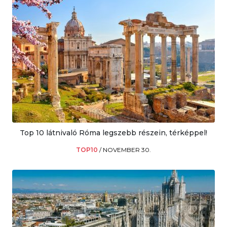
Top 10 látnivaló Róma legszebb részein, térképpel!
TOP10
/
NOVEMBER 30.