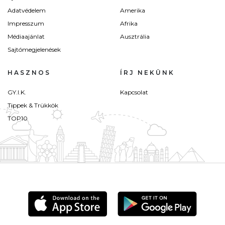
Adatvédelem
Amerika
Impresszum
Afrika
Médiaajánlat
Ausztrália
Sajtómegjelenések
HASZNOS
ÍRJ NEKÜNK
GY.I.K.
Kapcsolat
Tippek & Trükkök
TOP10