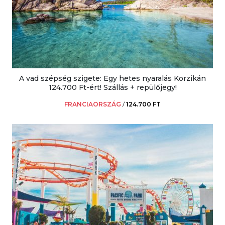
A vad szépség szigete: Egy hetes nyaralás Korzikán
124.700 Ft-ért! Szállás + repülőjegy!
FRANCIAORSZÁG
/
124.700 FT