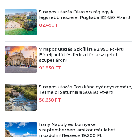
5 napos utazás Olaszország egyik
legszebb részére, Pugliába 82.450 Ft-ért!
82.450 FT
7 napos utazás Szicíliára 92.850 Ft-ért!
Bérelj autót és fedezd fel a szigetet
szuper áron!
92.850 FT
5 napos utazás Toszkána gyöngyszemére,
Terme di Saturniára 50.650 Ft-ért!
50.650 FT
Irány Nápoly és környéke
szeptemberben, amikor már lehet
mozdulni! Repjegy 19.200 Ft!