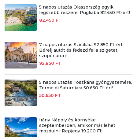
5 napos utazás Olaszország egyik
legszebb részére, Pugliába 82.450 Ft-ért!
82.450 FT
7 napos utazás Szicíliára 92.850 Ft-ért!
Bérelj autót és fedezd fel a szigetet
szuper áron!
92.850 FT
5 napos utazás Toszkána gyöngyszemére,
Terme di Saturniára 50.650 Ft-ért!
50.650 FT
Irány Nápoly és környéke
szeptemberben, amikor már lehet
mozdulni! Repjegy 19.200 Ft!