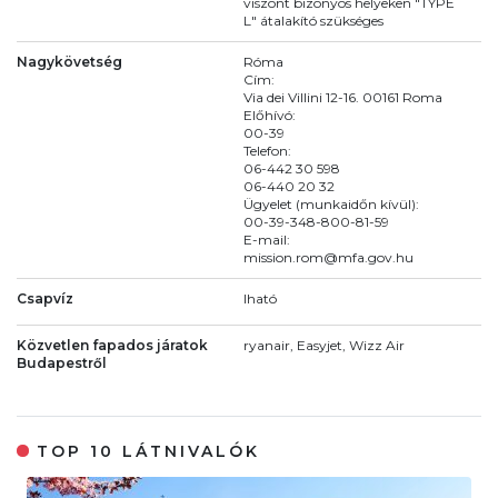
viszont bizonyos helyeken "TYPE
L" átalakító szükséges
Nagykövetség
Róma
Cím:
Via dei Villini 12-16. 00161 Roma
Előhívó:
00-39
Telefon:
06-442 30 598
06-440 20 32
Ügyelet (munkaidőn kívül):
00-39-348-800-81-59
E-mail:
mission.rom@mfa.gov.hu
Csapvíz
Iható
Közvetlen fapados járatok
ryanair, Easyjet, Wizz Air
Budapestről
TOP 10 LÁTNIVALÓK