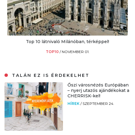
Top 10 látnivaló Milánóban, térképpel!
TOP10
/
NOVEMBER 01.
TALÁN EZ IS ÉRDEKELHET
Őszi városnézés Európában
– nyerj utazós ajándékokat a
CHERRISK-kel!
HÍREK
/
SZEPTEMBER 24.