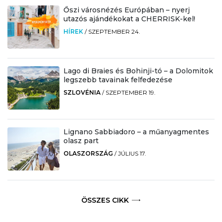
Őszi városnézés Európában – nyerj
utazós ajándékokat a CHERRISK-kel!
HÍREK
/
SZEPTEMBER 24.
Lago di Braies és Bohinji-tó – a Dolomitok
legszebb tavainak felfedezése
SZLOVÉNIA
/
SZEPTEMBER 19.
Lignano Sabbiadoro – a műanyagmentes
olasz part
OLASZORSZÁG
/
JÚLIUS 17.
ÖSSZES CIKK