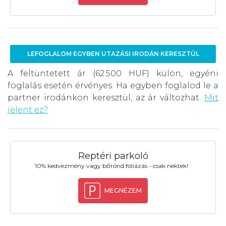
LEFOGLALOM EGYBEN UTAZÁSI IRODÁN KERESZTÜL
A feltüntetett ár (62.500 HUF) külön, egyéni
foglalás esetén érvényes. Ha egyben foglalod le a
partner irodánkon keresztül, az ár változhat.
Mit
jelent ez?
Reptéri parkoló
10% kedvezmény vagy bőrönd fóliázás - csak nektek!
MEGNÉZEM