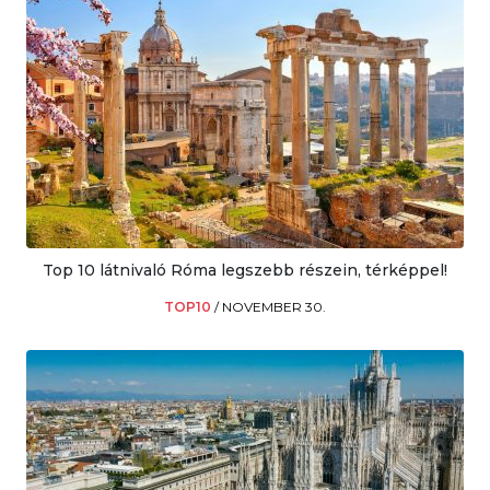
Top 10 látnivaló Róma legszebb részein, térképpel!
TOP10
/
NOVEMBER 30.