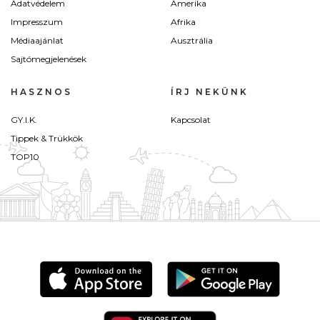
Adatvédelem
Amerika
Impresszum
Afrika
Médiaajánlat
Ausztrália
Sajtómegjelenések
HASZNOS
ÍRJ NEKÜNK
GY.I.K.
Kapcsolat
Tippek & Trükkök
TOP10