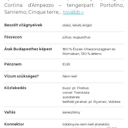
Cortina d’Ampezzo – tengerpart: Portofino,
Sanremo, Cinque terre,...
tovább »
Beszélt világnyelvek
olasz, kevés angol
Főszezon
július, augusztus
Árak Budapesthez képest
180 % Észak-Olaszországban és
Rómában, 130 % délenx
Pénznem
EUR
Vízum szükséges?
Nem kell
Közlekedés
busz: pl. Flixbus
vonat: Trenitalia
autóbérlés
belföldi járatok: pl. Ryanair, Volotea
Vallás
keresztény
Konnektor
többnyire nem kell átalakító,