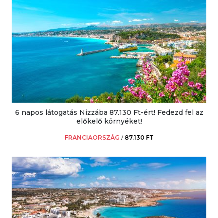
6 napos látogatás Nizzába 87.130 Ft-ért! Fedezd fel az
előkelő környéket!
FRANCIAORSZÁG
/
87.130 FT