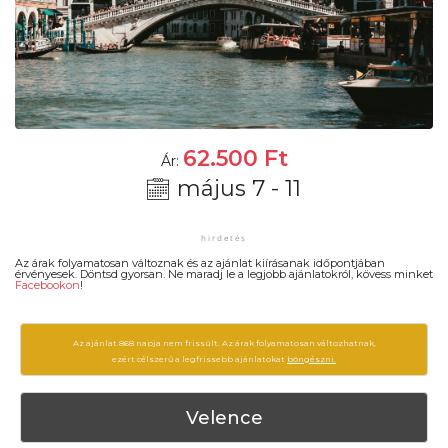
62.500
Ft
Ár:
május 7 - 11
Az árak folyamatosan változnak és az ajánlat kiírásanak időpontjában
érvényesek. Döntsd gyorsan. Ne maradj le a legjobb ajánlatokról, kövess minket
Facebookon
!
Az ajánlat 868 napja nem frissült. Az árak folyamatosan változhatnak,
ezért célszerű a legfrissebb ajánlatokat
böngészni.
Velence