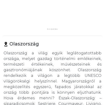
Olaszország
Olaszország a világ egyik leglátogatottabb
országa, melyet gazdag történelmi emlékeinek,
természeti értékeinek, művészeteinek és
gasztronómiájának köszönhet. Olaszország
rendelkezik a világon a legtöbb UNESCO
világörökségi helyszínnel. Magyarországról a
megközelítés egyszerű, fapados járatokkal az
ország több pontjára is könnyen eljuthatunk.
Hova érdemes menni? Észak-Olaszország: –
síparadicsomok: Sestriere, Courmayeur, Livigno,