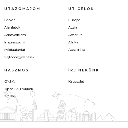
UTAZÓMAJOM
ÚTICÉLOK
Főoldal
Európa
Ajánlatok
Ázsia
Adatvédelem
Amerika
Impresszum
Afrika
Médiaajánlat
Ausztrália
Sajtómegjelenések
HASZNOS
ÍRJ NEKÜNK
GY.I.K.
Kapcsolat
Tippek & Trükkök
TOP10