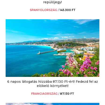
repülőjegy!
SPANYOLORSZÁG
/
145.300 FT
6 napos látogatás Nizzába 87.130 Ft-ért! Fedezd fel az
előkelő környéket!
FRANCIAORSZÁG
/
87.130 FT