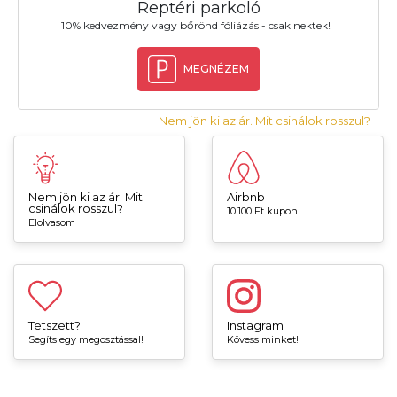
Reptéri parkoló
10% kedvezmény vagy bőrönd fóliázás - csak nektek!
MEGNÉZEM
Nem jön ki az ár. Mit csinálok rosszul?
Nem jön ki az ár. Mit
Airbnb
csinálok rosszul?
10.100 Ft kupon
Elolvasom
Tetszett?
Instagram
Segíts egy megosztással!
Kövess minket!