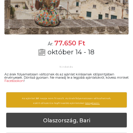
77.650
Ft
Ár:
október 14 - 18
Az árak folyamatosan változnak és az ajánlat kiírásanak időpontjában
érvényesek. Döntsd gyorsan. Ne maradj le a legjobb ajánlatokról, kövess minket
Facebookon
!
Az ajánlat 381 napja nem frissült. Az árak folyamatosan változhatnak,
ezért célszerű a legfrissebb ajánlatokat
böngészni.
Olaszország, Bari