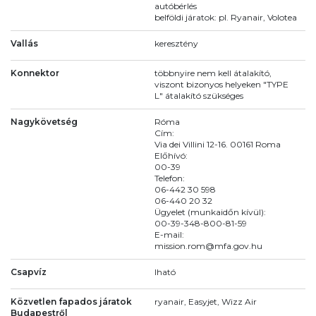
autóbérlés
belföldi járatok: pl. Ryanair, Volotea
Vallás
keresztény
Konnektor
többnyire nem kell átalakító,
viszont bizonyos helyeken "TYPE
L" átalakító szükséges
Nagykövetség
Róma
Cím:
Via dei Villini 12-16. 00161 Roma
Előhívó:
00-39
Telefon:
06-442 30 598
06-440 20 32
Ügyelet (munkaidőn kívül):
00-39-348-800-81-59
E-mail:
mission.rom@mfa.gov.hu
Csapvíz
Iható
Közvetlen fapados járatok
ryanair, Easyjet, Wizz Air
Budapestről