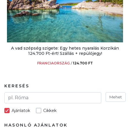
A vad szépség szigete: Egy hetes nyaralás Korzikán
124.700 Ft-ért! Szállás + repülőjegy!
FRANCIAORSZÁG
/
124.700 FT
KERESÉS
Mehet
Ajánlatok
Cikkek
HASONLÓ AJÁNLATOK