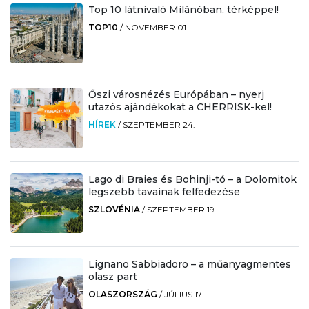
Top 10 látnivaló Milánóban, térképpel!
TOP10
/
NOVEMBER 01.
Őszi városnézés Európában – nyerj
utazós ajándékokat a CHERRISK-kel!
HÍREK
/
SZEPTEMBER 24.
Lago di Braies és Bohinji-tó – a Dolomitok
legszebb tavainak felfedezése
SZLOVÉNIA
/
SZEPTEMBER 19.
Lignano Sabbiadoro – a műanyagmentes
olasz part
OLASZORSZÁG
/
JÚLIUS 17.