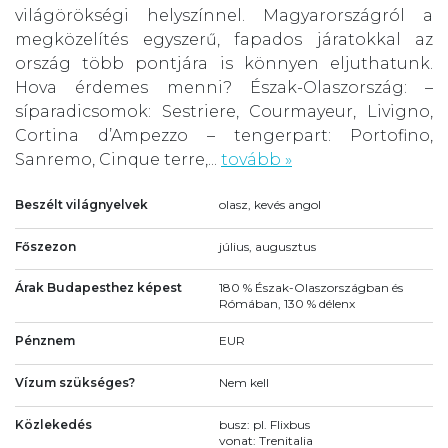
világörökségi helyszínnel. Magyarországról a
megközelítés egyszerű, fapados járatokkal az
ország több pontjára is könnyen eljuthatunk.
Hova érdemes menni? Észak-Olaszország: –
síparadicsomok: Sestriere, Courmayeur, Livigno,
Cortina d’Ampezzo – tengerpart: Portofino,
Sanremo, Cinque terre,...
tovább »
Beszélt világnyelvek
olasz, kevés angol
Főszezon
július, augusztus
Árak Budapesthez képest
180 % Észak-Olaszországban és
Rómában, 130 % délenx
Pénznem
EUR
Vízum szükséges?
Nem kell
Közlekedés
busz: pl. Flixbus
vonat: Trenitalia