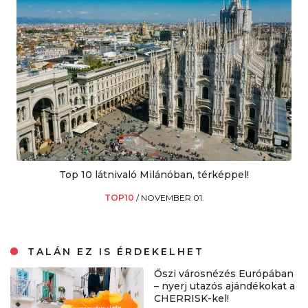
Top 10 látnivaló Milánóban, térképpel!
TOP10
/
NOVEMBER 01.
TALÁN EZ IS ÉRDEKELHET
Őszi városnézés Európában
– nyerj utazós ajándékokat a
CHERRISK-kel!