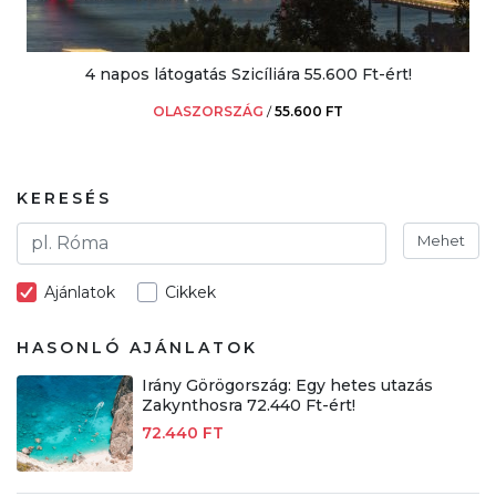
4 napos látogatás Szicíliára 55.600 Ft-ért!
OLASZORSZÁG
/
55.600 FT
KERESÉS
Mehet
Ajánlatok
Cikkek
HASONLÓ AJÁNLATOK
Irány Görögország: Egy hetes utazás
Zakynthosra 72.440 Ft-ért!
72.440 FT