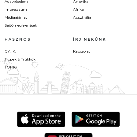
Adatvédelem
Amerika
Impresszum
Afrika
Médiaajánlat
Ausztrália
Sajtómegjelenések
HASZNOS
ÍRJ NEKÜNK
GY.I.K.
Kapcsolat
Tippek & Trükkök
TOP10