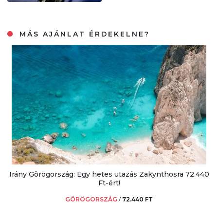
MÁS AJÁNLAT ÉRDEKELNE?
Irány Görögország: Egy hetes utazás Zakynthosra 72.440
Ft-ért!
GÖRÖGORSZÁG
/
72.440 FT