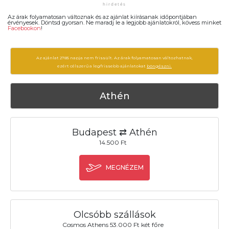
Az árak folyamatosan változnak és az ajánlat kiírásanak időpontjában
érvényesek. Döntsd gyorsan. Ne maradj le a legjobb ajánlatokról, kövess minket
Facebookon
!
Az ajánlat 2785 napja nem frissült. Az árak folyamatosan változhatnak,
ezért célszerű a legfrissebb ajánlatokat
böngészni.
Athén
Budapest ⇄ Athén
14.500 Ft
MEGNÉZEM
Olcsóbb szállások
Cosmos Athens 53.000 Ft két főre