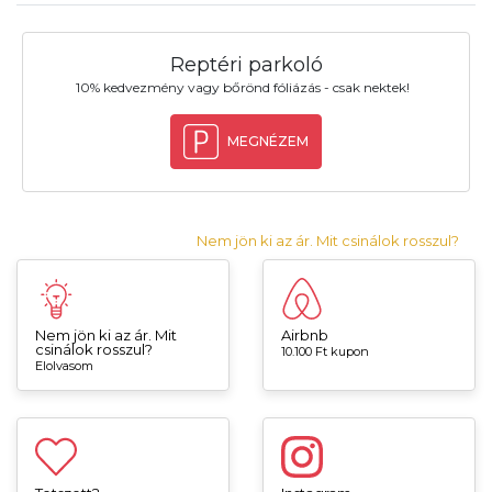
Reptéri parkoló
10% kedvezmény vagy bőrönd fóliázás - csak nektek!
MEGNÉZEM
Nem jön ki az ár. Mit csinálok rosszul?
Nem jön ki az ár. Mit
Airbnb
csinálok rosszul?
10.100 Ft kupon
Elolvasom