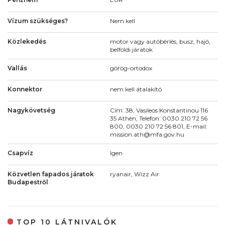
Vízum szükséges?
Nem kell
Közlekedés
motor vagy autóbérlés, busz, hajó,
belföldi járatok
Vallás
görög-ortodox
Konnektor
nem kell átalakító
Nagykövetség
Cím: 38, Vasileos Konstantinou 116
35 Athén, Telefon: 0030 210 72 56
800, 0030 210 72 56 801, E-mail:
mission.ath@mfa.gov.hu
Csapvíz
Igen
Közvetlen fapados járatok
ryanair, Wizz Air
Budapestről
TOP 10 LÁTNIVALÓK