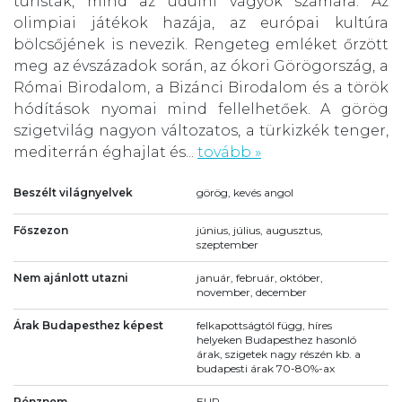
turisták, mind az üdülni vágyók számára. Az
olimpiai játékok hazája, az európai kultúra
bölcsőjének is nevezik. Rengeteg emléket őrzött
meg az évszázadok során, az ókori Görögország, a
Római Birodalom, a Bizánci Birodalom és a török
hódítások nyomai mind fellelhetőek. A görög
szigetvilág nagyon változatos, a türkizkék tenger,
mediterrán éghajlat és...
tovább »
Beszélt világnyelvek
görög, kevés angol
Főszezon
június, július, augusztus,
szeptember
Nem ajánlott utazni
január, február, október,
november, december
Árak Budapesthez képest
felkapottságtól függ, híres
helyeken Budapesthez hasonló
árak, szigetek nagy részén kb. a
budapesti árak 70-80%-ax
Pénznem
EUR