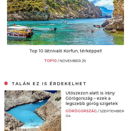
Top 10 látnivaló Korfun, térképpel!
TOP10
/
NOVEMBER 29.
TALÁN EZ IS ÉRDEKELHET
Utószezon alatt is irány
Görögország – ezek a
legszebb görög szigetek
GÖRÖGORSZÁG
/
SZEPTEMBER
04.