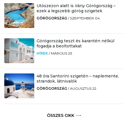
Utószezon alatt is irány Görögország –
ezek a legszebb görög szigetek
GÖRÖGORSZÁG
/
SZEPTEMBER 04.
Görögország teszt és karantén nélkül
fogadja a beoltottakat
HÍREK
/
MÁRCIUS 23.
48 óra Santorini szigetén – naplemente,
strandok, látnivalók
GÖRÖGORSZÁG
/
AUGUSZTUS 22.
ÖSSZES CIKK