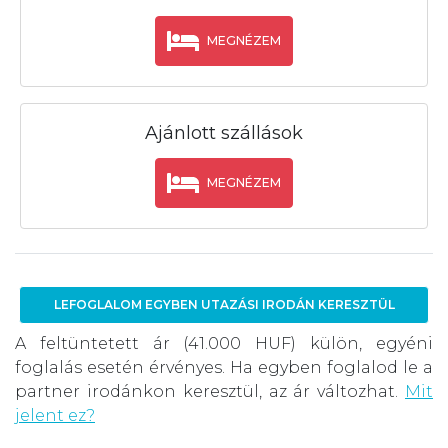
MEGNÉZEM
Ajánlott szállások
MEGNÉZEM
LEFOGLALOM EGYBEN UTAZÁSI IRODÁN KERESZTÜL
A feltüntetett ár (41.000 HUF) külön, egyéni
foglalás esetén érvényes. Ha egyben foglalod le a
partner irodánkon keresztül, az ár változhat.
Mit
jelent ez?