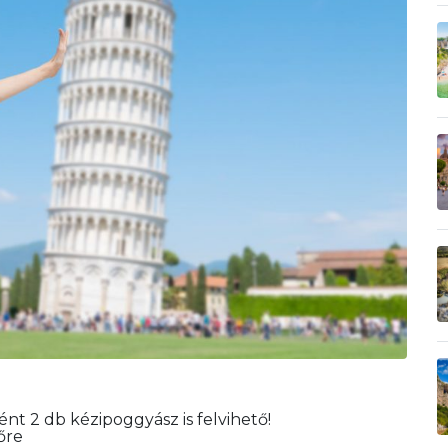
nt 2 db kézipoggyász is felvihető!
őre