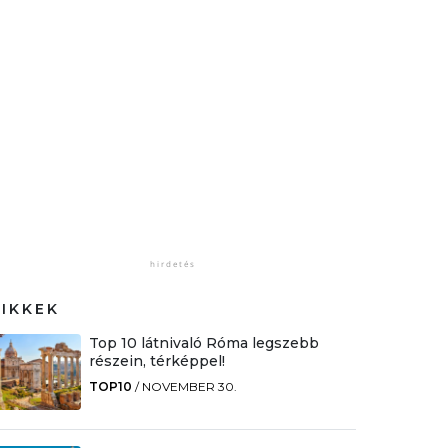
CIKKEK
Top 10 látnivaló Róma legszebb
részein, térképpel!
TOP10
/
NOVEMBER 30.