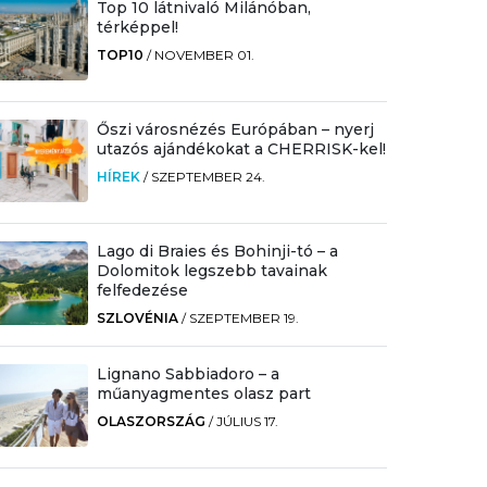
Top 10 látnivaló Milánóban,
térképpel!
TOP10
/
NOVEMBER 01.
Őszi városnézés Európában – nyerj
utazós ajándékokat a CHERRISK-kel!
HÍREK
/
SZEPTEMBER 24.
Lago di Braies és Bohinji-tó – a
Dolomitok legszebb tavainak
felfedezése
SZLOVÉNIA
/
SZEPTEMBER 19.
Lignano Sabbiadoro – a
műanyagmentes olasz part
OLASZORSZÁG
/
JÚLIUS 17.