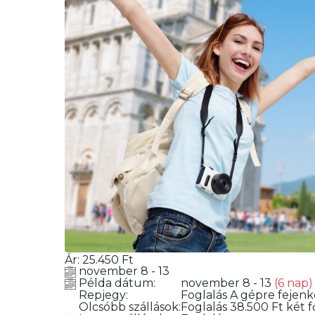
Ár:
25.450
Ft
november 8 - 13
Példa dátum:
november 8 - 13
(6 nap)
Repjegy:
Foglalás
A gépre fejenké
Olcsóbb szállások:
Foglalás
38.500 Ft két f