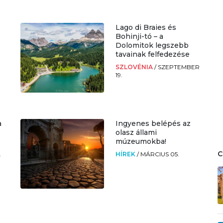
Lago di Braies és
Bohinji-tó – a
Dolomitok legszebb
tavainak felfedezése
SZLOVÉNIA
/
SZEPTEMBER
19.
a
Ingyenes belépés az
olasz állami
múzeumokba!
.
HÍREK
/
MÁRCIUS 05.