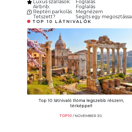
Luxus szállások:
Foglalás
Airbnb:
Foglalás
Reptéri parkolás
Megnézem
Tetszett?
Segíts egy megosztással
TOP 10 LÁTNIVALÓK
Top 10 látnivaló Róma legszebb részein,
térképpel!
TOP10
/
NOVEMBER 30.