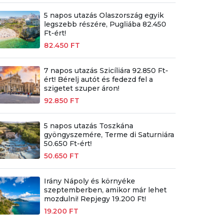
5 napos utazás Olaszország egyik
legszebb részére, Pugliába 82.450
Ft-ért!
82.450 FT
7 napos utazás Szicíliára 92.850 Ft-
ért! Bérelj autót és fedezd fel a
szigetet szuper áron!
92.850 FT
5 napos utazás Toszkána
gyöngyszemére, Terme di Saturniára
50.650 Ft-ért!
50.650 FT
Irány Nápoly és környéke
szeptemberben, amikor már lehet
mozdulni! Repjegy 19.200 Ft!
19.200 FT