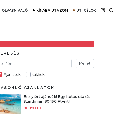
OLVASNIVALÓ
KÍNÁBA UTAZOM
ÚTI CÉLOK
Top 10 látnivalók térképpel
Európa
Tudnivalók az ajánlatok lefoglalásához
Ázsia
Tippek & Trükkök
Amerika
Utazómajom – CitySIM kártya a világutazóknak
Afrika
KERESÉS
Interjú
Ausztrália
Mehet
Élménybeszámolók
Ajánlatok
Cikkek
Szállodalátogatás
Sajtómegjelenések
HASONLÓ AJÁNLATOK
Ennyiért ajándék! Egy hetes utazás
Szardínián 80.150 Ft-ért!
80.150 FT