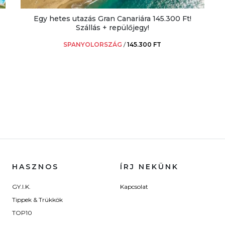
Egy hetes utazás Gran Canariára 145.300 Ft!
Szállás + repülőjegy!
SPANYOLORSZÁG
/
145.300 FT
HASZNOS
ÍRJ NEKÜNK
GY.I.K.
Kapcsolat
Tippek & Trükkök
TOP10