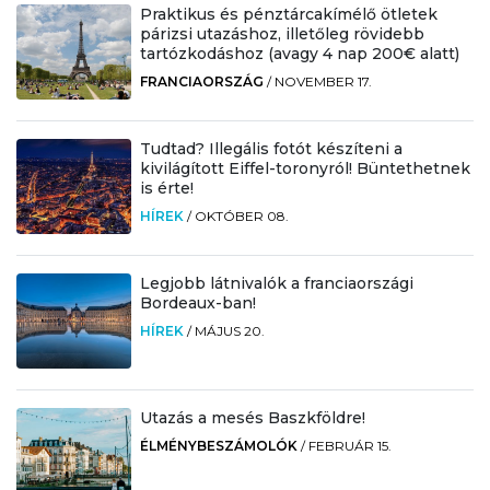
Praktikus és pénztárcakímélő ötletek
párizsi utazáshoz, illetőleg rövidebb
tartózkodáshoz (avagy 4 nap 200€ alatt)
FRANCIAORSZÁG
/
NOVEMBER 17.
Tudtad? Illegális fotót készíteni a
kivilágított Eiffel-toronyról! Büntethetnek
is érte!
HÍREK
/
OKTÓBER 08.
Legjobb látnivalók a franciaországi
Bordeaux-ban!
HÍREK
/
MÁJUS 20.
Utazás a mesés Baszkföldre!
ÉLMÉNYBESZÁMOLÓK
/
FEBRUÁR 15.