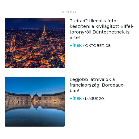
Tudtad? Illegális fotót
készíteni a kivilágított Eiffel-
toronyról! Büntethetnek is
érte!
HÍREK
/
OKTÓBER 08.
Legjobb látnivalók a
franciaországi Bordeaux-
ban!
HÍREK
/
MÁJUS 20.