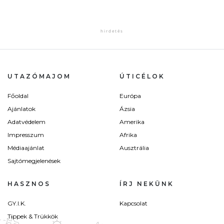
UTAZÓMAJOM
ÚTICÉLOK
Főoldal
Európa
Ajánlatok
Ázsia
Adatvédelem
Amerika
Impresszum
Afrika
Médiaajánlat
Ausztrália
Sajtómegjelenések
HASZNOS
ÍRJ NEKÜNK
GY.I.K.
Kapcsolat
Tippek & Trükkök