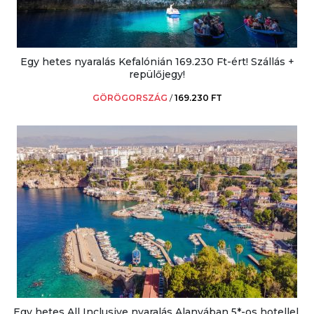
Egy hetes nyaralás Kefalónián 169.230 Ft-ért! Szállás +
repülőjegy!
GÖRÖGORSZÁG
/
169.230 FT
Egy hetes All Inclusive nyaralás Alanyában 5*-os hotellel,