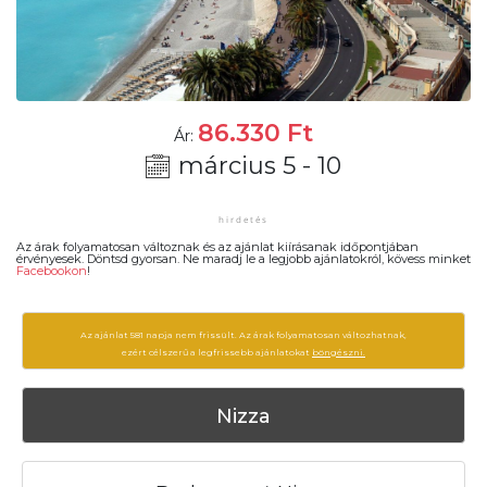
86.330
Ft
Ár:
március 5 - 10
Az árak folyamatosan változnak és az ajánlat kiírásanak időpontjában
érvényesek. Döntsd gyorsan. Ne maradj le a legjobb ajánlatokról, kövess minket
Facebookon
!
Az ajánlat 581 napja nem frissült. Az árak folyamatosan változhatnak,
ezért célszerű a legfrissebb ajánlatokat
böngészni.
Nizza