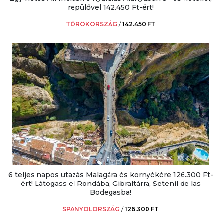
repülővel 142.450 Ft-ért!
TÖRÖKORSZÁG
/
142.450 FT
6 teljes napos utazás Malagára és környékére 126.300 Ft-
ért! Látogass el Rondába, Gibraltárra, Setenil de las
Bodegasba!
SPANYOLORSZÁG
/
126.300 FT