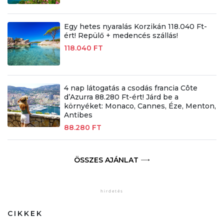
Egy hetes nyaralás Korzikán 118.040 Ft-
ért! Repülő + medencés szállás!
118.040 FT
4 nap látogatás a csodás francia Côte
d’Azurra 88.280 Ft-ért! Járd be a
környéket: Monaco, Cannes, Éze, Menton,
Antibes
88.280 FT
ÖSSZES AJÁNLAT
CIKKEK