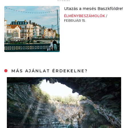
Utazás a mesés Baszkföldre!
ÉLMÉNYBESZÁMOLÓK
/
FEBRUÁR 15.
MÁS AJÁNLAT ÉRDEKELNE?