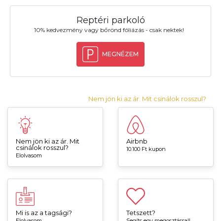
Reptéri parkoló
10% kedvezmény vagy bőrönd fóliázás - csak nektek!
MEGNÉZEM
Nem jön ki az ár. Mit csinálok rosszul?
Nem jön ki az ár. Mit
Airbnb
csinálok rosszul?
10.100 Ft kupon
Elolvasom
Mi is az a tagsági?
Tetszett?
Elolvasom
Segíts egy megosztással!