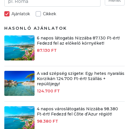
Mehet
Ajánlatok
Cikkek
HASONLÓ AJÁNLATOK
6 napos látogatás Nizzába 87.130 Ft-ért!
Fedezd fel az előkelő környéket!
87.130 FT
A vad szépség szigete: Egy hetes nyaralás
Korzikán 124.700 Ft-ért! Szállás +
repülőjegy!
124.700 FT
4 napos városlátogatás Nizzába 98.380
Ft-ért! Fedezd fel Côte d’Azur régiót!
98.380 FT