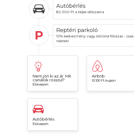
Autóbérlés
82.000 Ft a teljes időszakra
Reptéri parkoló
P
10% kedvezmény vagy bőrönd fóliázás - csak
nektek!
Nem jön ki az ár. Mit
Airbnb
csinálok rosszul?
10.100 Ft kupon
Elolvasom
Autóbérlés
Elolvasom