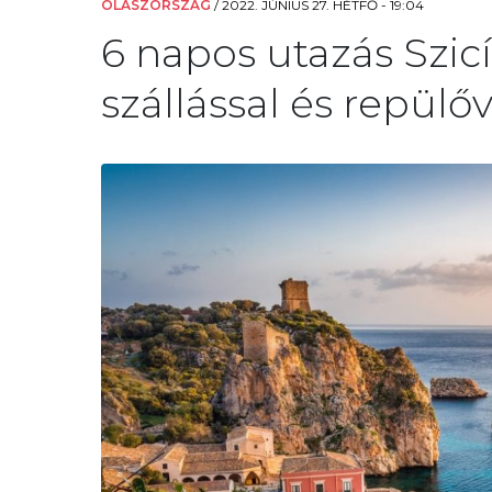
OLASZORSZÁG
/
2022. JÚNIUS 27. HÉTFŐ - 19:04
6 napos utazás Szicí
szállással és repülőv