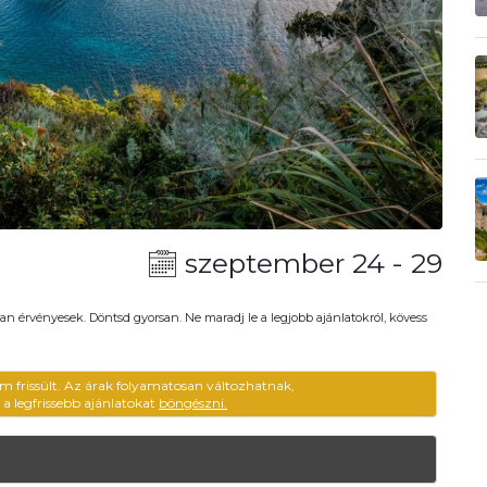
szeptember 24 - 29
an érvényesek. Döntsd gyorsan. Ne maradj le a legjobb ajánlatokról, kövess
em frissült. Az árak folyamatosan változhatnak,
ű a legfrissebb ajánlatokat
böngészni.