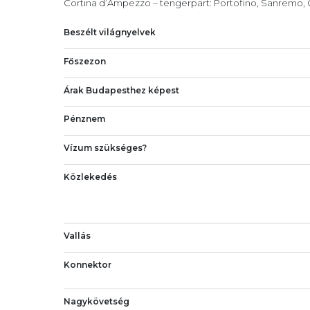
Cortina d’Ampezzo – tengerpart: Portofino, Sanremo, C
Beszélt világnyelvek
Főszezon
Árak Budapesthez képest
Pénznem
Vízum szükséges?
Közlekedés
Vallás
Konnektor
Nagykövetség