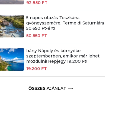
92.850 FT
5 napos utazás Toszkána
gyöngyszemére, Terme di Saturniára
50.650 Ft-ért!
50.650 FT
Irány Nápoly és környéke
szeptemberben, amikor már lehet
mozdulni! Repjegy 19.200 Ft!
19.200 FT
ÖSSZES AJÁNLAT