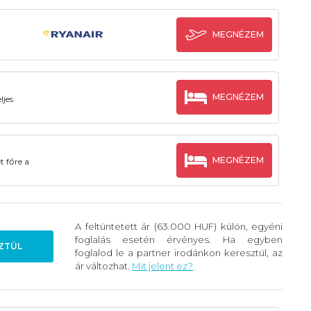
MEGNÉZEM
MEGNÉZEM
ljes
MEGNÉZEM
t főre a
A feltüntetett ár (63.000 HUF) külön, egyéni
foglalás esetén érvényes. Ha egyben
ZTÜL
foglalod le a partner irodánkon keresztül, az
ár változhat.
Mit jelent ez?