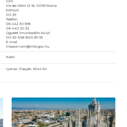
Cím:
Via dei Villini 12-16. 00161 Roma
Előhívó:
00-39
Telefon:
06-442 30 598
06-440 20 32
Ügyelet (munkaidőn kívül):
00-39-348-800-81-59
E-mail:
mission.rom@mfa.gov.hu
Iható
ryanair, Easyjet, Wizz Air