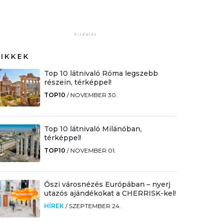
CIKKEK
Top 10 látnivaló Róma legszebb
részein, térképpel!
TOP10
/
NOVEMBER 30.
Top 10 látnivaló Milánóban,
térképpel!
TOP10
/
NOVEMBER 01.
Őszi városnézés Európában – nyerj
utazós ajándékokat a CHERRISK-kel!
HÍREK
/
SZEPTEMBER 24.