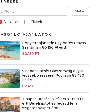
KERESÉS
Mehet
Ajánlatok
Cikkek
HASONLÓ AJÁNLATOK
Ennyiért ajándék! Egy hetes utazás
Szardínián 80.150 Ft-ért!
80.150 FT
5 napos utazás Olaszország egyik
legszebb részére, Pugliába 82.450
Ft-ért!
82.450 FT
7 napos utazás Szicíliára 92.850 Ft-
ért! Bérelj autót és fedezd fel a
szigetet szuper áron!