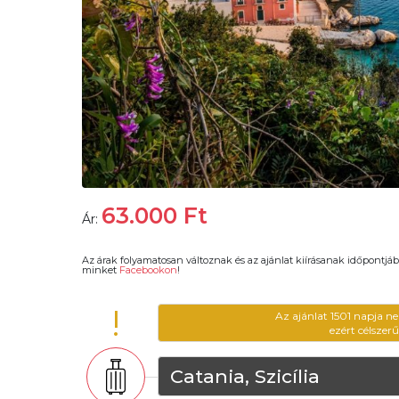
63.000
Ft
Ár:
Az árak folyamatosan változnak és az ajánlat kiírásanak időpontjáb
minket
Facebookon
!
!
Az ajánlat 1501 napja n
ezért célszer
Catania, Szicília