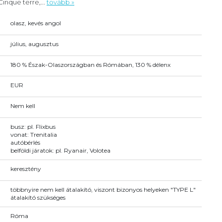
inque terre,...
tovább »
olasz, kevés angol
július, augusztus
180 % Észak-Olaszországban és Rómában, 130 % délenx
EUR
Nem kell
busz: pl. Flixbus
vonat: Trenitalia
autóbérlés
belföldi járatok: pl. Ryanair, Volotea
keresztény
többnyire nem kell átalakító, viszont bizonyos helyeken "TYPE L"
átalakító szükséges
Róma