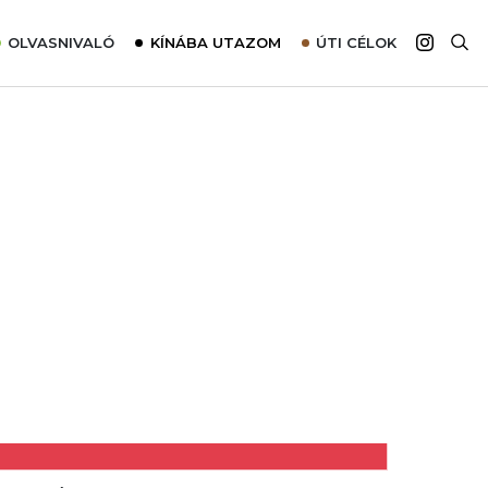
OLVASNIVALÓ
KÍNÁBA UTAZOM
ÚTI CÉLOK
Top 10 látnivalók térképpel
Európa
Tudnivalók az ajánlatok lefoglalásához
Ázsia
Tippek & Trükkök
Amerika
Utazómajom – CitySIM kártya a világutazóknak
Afrika
Interjú
Ausztrália
Élménybeszámolók
Szállodalátogatás
Sajtómegjelenések