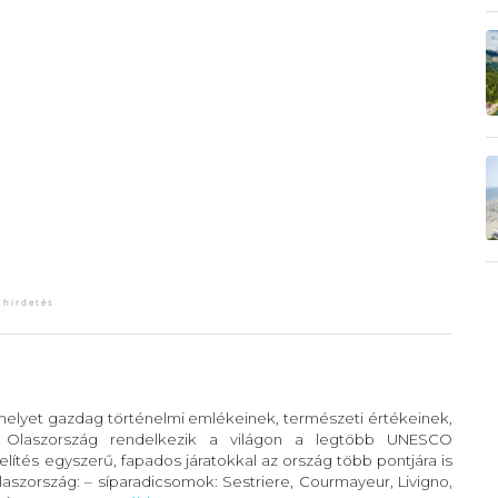
 melyet gazdag történelmi emlékeinek, természeti értékeinek,
. Olaszország rendelkezik a világon a legtöbb UNESCO
lítés egyszerű, fapados járatokkal az ország több pontjára is
szország: – síparadicsomok: Sestriere, Courmayeur, Livigno,