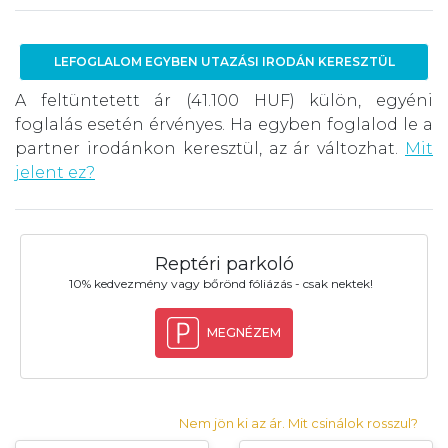
LEFOGLALOM EGYBEN UTAZÁSI IRODÁN KERESZTÜL
A feltüntetett ár (41.100 HUF) külön, egyéni
foglalás esetén érvényes. Ha egyben foglalod le a
partner irodánkon keresztül, az ár változhat.
Mit
jelent ez?
Reptéri parkoló
10% kedvezmény vagy bőrönd fóliázás - csak nektek!
MEGNÉZEM
Nem jön ki az ár. Mit csinálok rosszul?