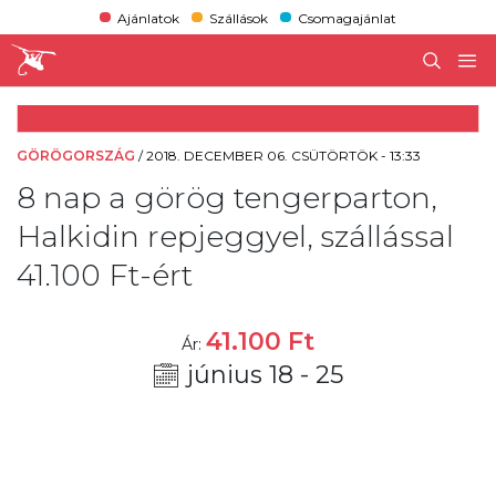
Ajánlatok
Szállások
Csomagajánlat
GÖRÖGORSZÁG
/
2018. DECEMBER 06. CSÜTÖRTÖK - 13:33
8 nap a görög tengerparton,
Halkidin repjeggyel, szállással
41.100 Ft-ért
41.100
Ft
Ár:
június 18 - 25