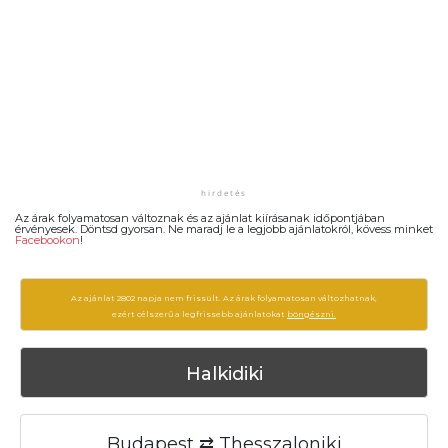
Az árak folyamatosan változnak és az ajánlat kiírásanak időpontjában
érvényesek. Döntsd gyorsan. Ne maradj le a legjobb ajánlatokról, kövess minket
Facebookon
!
Az ajánlat 2802 napja nem frissült. Az árak folyamatosan változhatnak,
ezért célszerű a legfrissebb ajánlatokat
böngészni.
Halkidiki
Budapest ⇄ Thesszaloniki