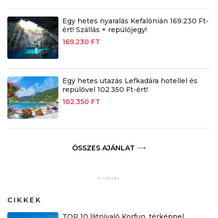
Egy hetes nyaralás Kefalónián 169.230 Ft-
ért! Szállás + repülőjegy!
169.230 FT
Egy hetes utazás Lefkadára hotellel és
repülővel 102.350 Ft-ért!
102.350 FT
ÖSSZES AJÁNLAT
CIKKEK
TOP 10 látnivaló Korfun, térképpel