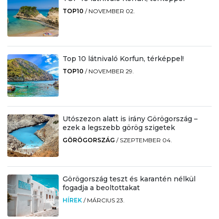
TOP10
/
NOVEMBER 02.
Top 10 látnivaló Korfun, térképpel!
TOP10
/
NOVEMBER 29.
Utószezon alatt is irány Görögország –
ezek a legszebb görög szigetek
GÖRÖGORSZÁG
/
SZEPTEMBER 04.
Görögország teszt és karantén nélkül
fogadja a beoltottakat
HÍREK
/
MÁRCIUS 23.