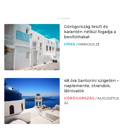
Görögország teszt és
karantén nélkül fogadja a
beoltottakat
HÍREK
/
MÁRCIUS 23.
48 óra Santorini szigetén –
naplemente, strandok,
látnivalók
GÖRÖGORSZÁG
/
AUGUSZTUS
22.