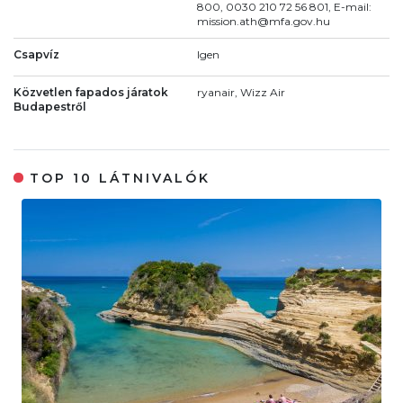
800, 0030 210 72 56 801, E-mail:
mission.ath@mfa.gov.hu
Csapvíz
Igen
Közvetlen fapados járatok
ryanair, Wizz Air
Budapestről
TOP 10 LÁTNIVALÓK