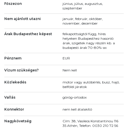
Főszezon
június, július, augusztus,
szeptember
Nem ajánlott utazni
január, február, október,
november, december
Árak Budapesthez képest
felkapottságtól függ, híres
helyeken Budapesthez hasonló
árak, szigetek nagy részén kb. a
budapesti árak 70-80%-ax
Pénznem
EUR
Vízum szükséges?
Nem kell
Közlekedés
motor vagy autóbérlés, busz, hajó,
belföldi járatok
Vallás
görög-ortodox
Konnektor
nem kell átalakító
Nagykövetség
Cím: 38, Vasileos Konstantinou 116
35 Athén, Telefon: 0030 210 72 56