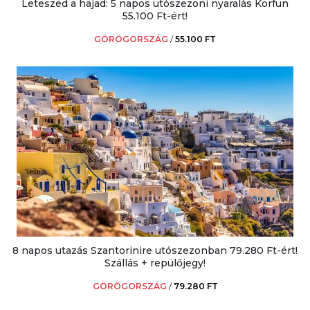
Leteszed a hajad: 5 napos utószezoni nyaralás Korfun
55.100 Ft-ért!
GÖRÖGORSZÁG
/
55.100 FT
8 napos utazás Szantorinire utószezonban 79.280 Ft-ért!
Szállás + repülőjegy!
GÖRÖGORSZÁG
/
79.280 FT