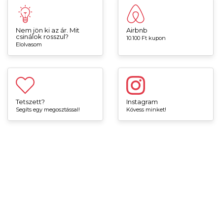
Nem jön ki az ár. Mit
Airbnb
csinálok rosszul?
10.100 Ft kupon
Elolvasom
Tetszett?
Instagram
Segíts egy megosztással!
Kövess minket!