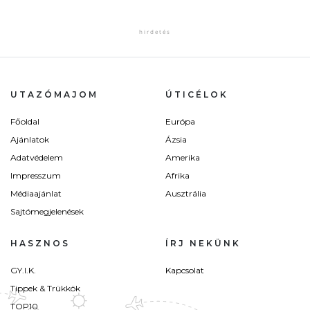
UTAZÓMAJOM
ÚTICÉLOK
Főoldal
Európa
Ajánlatok
Ázsia
Adatvédelem
Amerika
Impresszum
Afrika
Médiaajánlat
Ausztrália
Sajtómegjelenések
HASZNOS
ÍRJ NEKÜNK
GY.I.K.
Kapcsolat
Tippek & Trükkök
TOP10