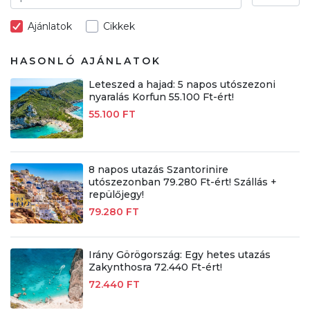
Ajánlatok
Cikkek
HASONLÓ AJÁNLATOK
Leteszed a hajad: 5 napos utószezoni
nyaralás Korfun 55.100 Ft-ért!
55.100 FT
8 napos utazás Szantorinire
utószezonban 79.280 Ft-ért! Szállás +
repülőjegy!
79.280 FT
Irány Görögország: Egy hetes utazás
Zakynthosra 72.440 Ft-ért!
72.440 FT