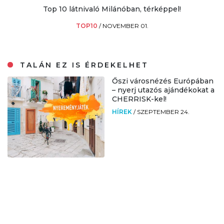
Top 10 látnivaló Milánóban, térképpel!
TOP10
/
NOVEMBER 01.
TALÁN EZ IS ÉRDEKELHET
Őszi városnézés Európában
– nyerj utazós ajándékokat a
CHERRISK-kel!
HÍREK
/
SZEPTEMBER 24.