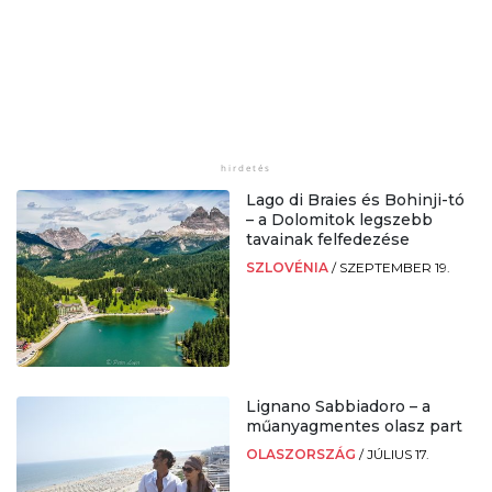
Lago di Braies és Bohinji-tó
– a Dolomitok legszebb
tavainak felfedezése
SZLOVÉNIA
/
SZEPTEMBER 19.
Lignano Sabbiadoro – a
műanyagmentes olasz part
OLASZORSZÁG
/
JÚLIUS 17.