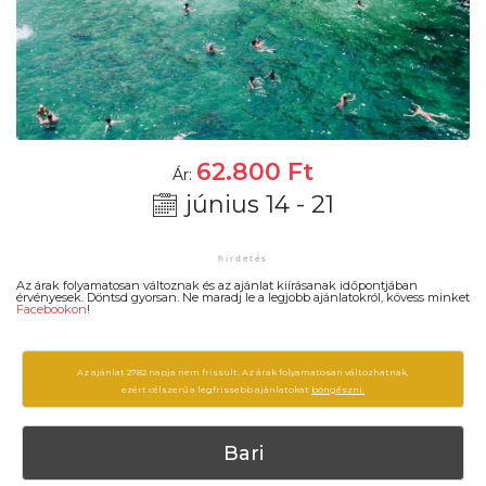
62.800
Ft
Ár:
június 14 - 21
Az árak folyamatosan változnak és az ajánlat kiírásanak időpontjában
érvényesek. Döntsd gyorsan. Ne maradj le a legjobb ajánlatokról, kövess minket
Facebookon
!
Az ajánlat 2782 napja nem frissült. Az árak folyamatosan változhatnak,
ezért célszerű a legfrissebb ajánlatokat
böngészni.
Bari