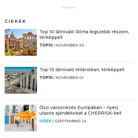
CIKKEK
Top 10 látnivaló Róma legszebb részein,
térképpel!
TOP10
/
NOVEMBER 30.
Top 10 látnivaló Milánóban, térképpel!
TOP10
/
NOVEMBER 01.
Őszi városnézés Európában – nyerj
utazós ajándékokat a CHERRISK-kel!
HÍREK
/
SZEPTEMBER 24.