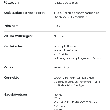
Főszezon
július, augusztus
Árak Budapesthez képest
180 % Észak-Olaszországban és
Rómában, 130 % délenx
Pénznem
EUR
Vízum szükséges?
Nem kell
Közlekedés
busz: pl. Flixbus
vonat: Trenitalia
autóbérlés
belföldi járatok: pl. Ryanair, Volotea
Vallás
keresztény
Konnektor
többnyire nem kell átalakító,
viszont bizonyos helyeken "TYPE
L" átalakító szükséges
Nagykövetség
Róma
Cím:
Via dei Villini 12-16. 00161 Roma
Előhívó: