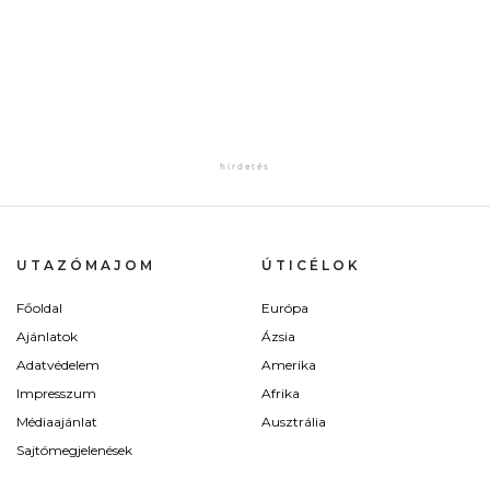
UTAZÓMAJOM
ÚTICÉLOK
Főoldal
Európa
Ajánlatok
Ázsia
Adatvédelem
Amerika
Impresszum
Afrika
Médiaajánlat
Ausztrália
Sajtómegjelenések