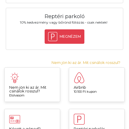
Reptéri parkoló
10% kedvezmény vagy bőrönd fóliázás - csak nektek!
MEGNÉZEM
Nem jön ki az ár. Mit csinálok rosszul?
Nem jön ki az ár. Mit
Airbnb
csinálok rosszul?
10.100 Ft kupon
Elolvasom
Késett a géped?
Reptéri parkolás