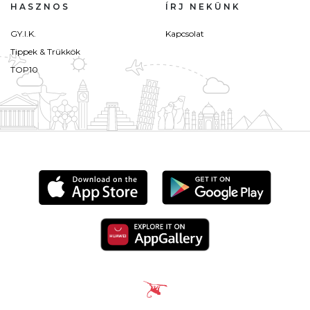
HASZNOS
ÍRJ NEKÜNK
GY.I.K.
Kapcsolat
Tippek & Trükkök
TOP10