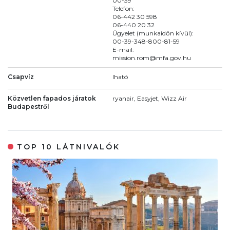
00-39
Telefon:
06-442 30 598
06-440 20 32
Ügyelet (munkaidőn kívül):
00-39-348-800-81-59
E-mail:
mission.rom@mfa.gov.hu
Csapvíz
Iható
Közvetlen fapados járatok
ryanair, Easyjet, Wizz Air
Budapestről
TOP 10 LÁTNIVALÓK