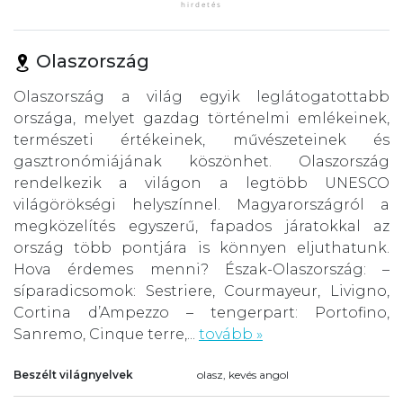
Olaszország
Olaszország a világ egyik leglátogatottabb
országa, melyet gazdag történelmi emlékeinek,
természeti értékeinek, művészeteinek és
gasztronómiájának köszönhet. Olaszország
rendelkezik a világon a legtöbb UNESCO
világörökségi helyszínnel. Magyarországról a
megközelítés egyszerű, fapados járatokkal az
ország több pontjára is könnyen eljuthatunk.
Hova érdemes menni? Észak-Olaszország: –
síparadicsomok: Sestriere, Courmayeur, Livigno,
Cortina d’Ampezzo – tengerpart: Portofino,
Sanremo, Cinque terre,...
tovább »
Beszélt világnyelvek
olasz, kevés angol