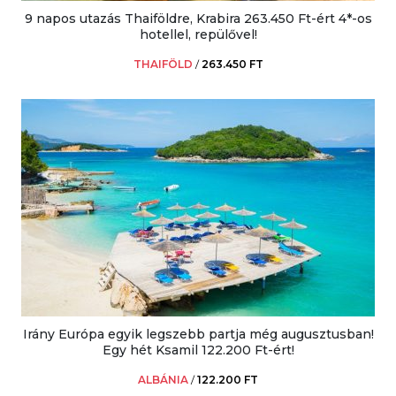
9 napos utazás Thaiföldre, Krabira 263.450 Ft-ért 4*-os
hotellel, repülővel!
THAIFÖLD
/
263.450 FT
Irány Európa egyik legszebb partja még augusztusban!
Egy hét Ksamil 122.200 Ft-ért!
ALBÁNIA
/
122.200 FT