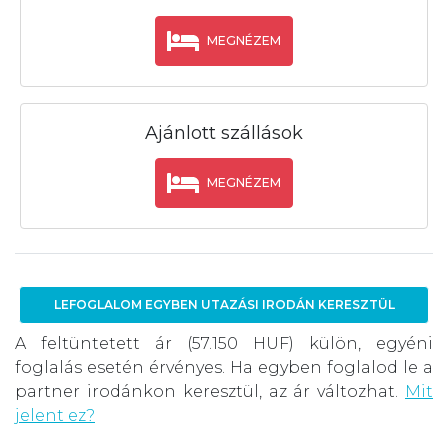
MEGNÉZEM
Ajánlott szállások
MEGNÉZEM
LEFOGLALOM EGYBEN UTAZÁSI IRODÁN KERESZTÜL
A feltüntetett ár (57.150 HUF) külön, egyéni
foglalás esetén érvényes. Ha egyben foglalod le a
partner irodánkon keresztül, az ár változhat.
Mit
jelent ez?