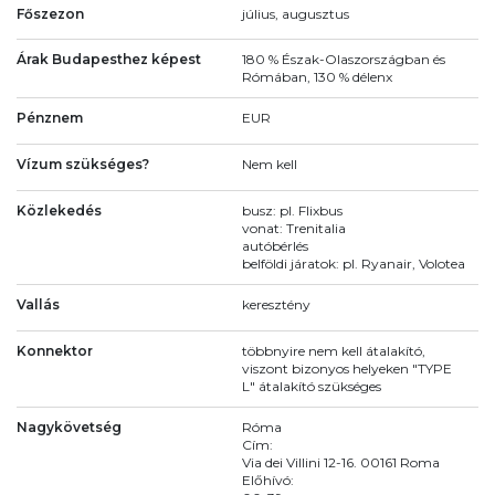
Főszezon
július, augusztus
Árak Budapesthez képest
180 % Észak-Olaszországban és
Rómában, 130 % délenx
Pénznem
EUR
Vízum szükséges?
Nem kell
Közlekedés
busz: pl. Flixbus
vonat: Trenitalia
autóbérlés
belföldi járatok: pl. Ryanair, Volotea
Vallás
keresztény
Konnektor
többnyire nem kell átalakító,
viszont bizonyos helyeken "TYPE
L" átalakító szükséges
Nagykövetség
Róma
Cím:
Via dei Villini 12-16. 00161 Roma
Előhívó: