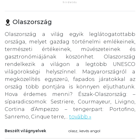
Olaszország
Olaszország a világ egyik leglátogatottabb
országa, melyet gazdag történelmi emlékeinek,
természeti értékeinek, művészeteinek és
gasztronómiájának köszönhet. Olaszország
rendelkezik a világon a legtöbb UNESCO
világörökségi helyszínnel. Magyarországról a
megközelítés egyszerű, fapados járatokkal az
ország több pontjára is könnyen eljuthatunk.
Hova érdemes menni? Észak-Olaszország: –
síparadicsomok: Sestriere, Courmayeur, Livigno,
Cortina d’Ampezzo – tengerpart: Portofino,
Sanremo, Cinque terre,...
tovább »
Beszélt világnyelvek
olasz, kevés angol