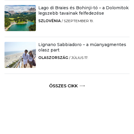
Lago di Braies és Bohinji-tó – a Dolomitok
legszebb tavainak felfedezése
SZLOVÉNIA
/
SZEPTEMBER 19.
Lignano Sabbiadoro – a műanyagmentes
olasz part
OLASZORSZÁG
/
JÚLIUS 17.
ÖSSZES CIKK