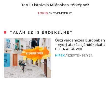
Top 10 látnivaló Milánóban, térképpel!
TOP10
/
NOVEMBER 01.
TALÁN EZ IS ÉRDEKELHET
Őszi városnézés Európában
– nyerj utazós ajándékokat a
CHERRISK-kel!
HÍREK
/
SZEPTEMBER 24.