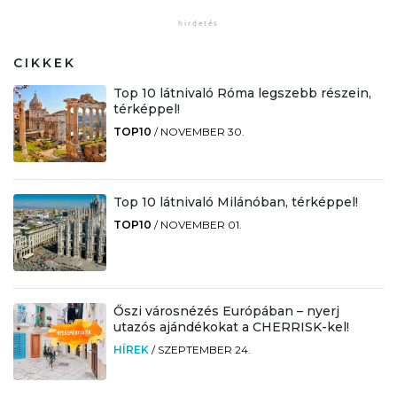
CIKKEK
Top 10 látnivaló Róma legszebb részein,
térképpel!
TOP10
/
NOVEMBER 30.
Top 10 látnivaló Milánóban, térképpel!
TOP10
/
NOVEMBER 01.
Őszi városnézés Európában – nyerj
utazós ajándékokat a CHERRISK-kel!
HÍREK
/
SZEPTEMBER 24.