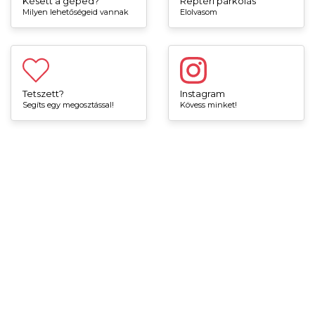
Késett a géped?
Reptéri parkolás
Milyen lehetőségeid vannak
Elolvasom
Tetszett?
Instagram
Segíts egy megosztással!
Kövess minket!