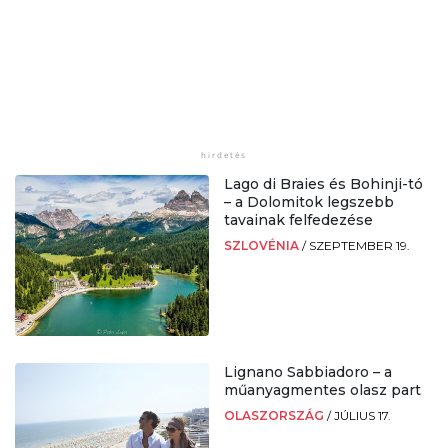
Lago di Braies és Bohinji-tó
– a Dolomitok legszebb
tavainak felfedezése
SZLOVÉNIA
/
SZEPTEMBER 19.
Lignano Sabbiadoro – a
műanyagmentes olasz part
OLASZORSZÁG
/
JÚLIUS 17.