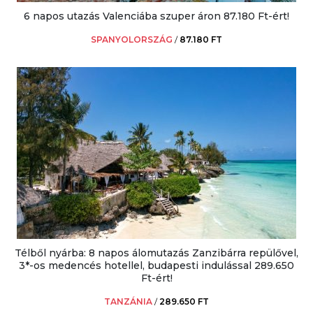
6 napos utazás Valenciába szuper áron 87.180 Ft-ért!
SPANYOLORSZÁG
/
87.180 FT
Télből nyárba: 8 napos álomutazás Zanzibárra repülővel,
3*-os medencés hotellel, budapesti indulással 289.650
Ft-ért!
TANZÁNIA
/
289.650 FT