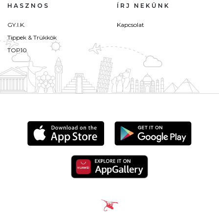
HASZNOS
ÍRJ NEKÜNK
GY.I.K.
Kapcsolat
Tippek & Trükkök
TOP10