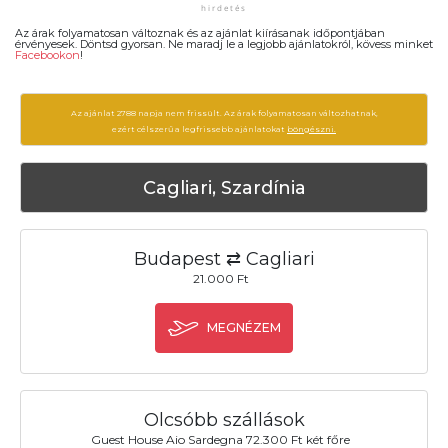
Az árak folyamatosan változnak és az ajánlat kiírásanak időpontjában
érvényesek. Döntsd gyorsan. Ne maradj le a legjobb ajánlatokról, kövess minket
Facebookon
!
Az ajánlat 2788 napja nem frissült. Az árak folyamatosan változhatnak,
ezért célszerű a legfrissebb ajánlatokat
böngészni.
Cagliari, Szardínia
Budapest ⇄ Cagliari
21.000 Ft
MEGNÉZEM
Olcsóbb szállások
Guest House Aio Sardegna 72.300 Ft két főre