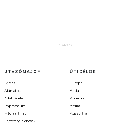
UTAZÓMAJOM
ÚTICÉLOK
Főoldal
Európa
Ajánlatok
Ázsia
Adatvédelem
Amerika
Impresszum
Afrika
Médiaajánlat
Ausztrália
Sajtómegjelenések