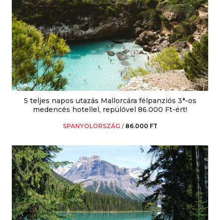
5 teljes napos utazás Mallorcára félpanziós 3*-os
medencés hotellel, repülővel 86.000 Ft-ért!
SPANYOLORSZÁG
/
86.000 FT