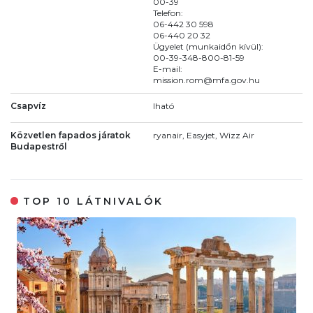
00-39
Telefon:
06-442 30 598
06-440 20 32
Ügyelet (munkaidőn kívül):
00-39-348-800-81-59
E-mail:
mission.rom@mfa.gov.hu
Csapvíz
Iható
Közvetlen fapados járatok
ryanair, Easyjet, Wizz Air
Budapestről
TOP 10 LÁTNIVALÓK