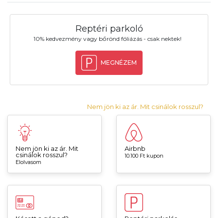
Reptéri parkoló
10% kedvezmény vagy bőrönd fóliázás - csak nektek!
MEGNÉZEM
Nem jön ki az ár. Mit csinálok rosszul?
Nem jön ki az ár. Mit
Airbnb
csinálok rosszul?
10.100 Ft kupon
Elolvasom