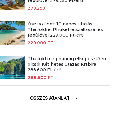
repülővel 279.250 Ft-ért!
279.250 FT
Őszi szünet: 10 napos utazás
Thaiföldre, Phuketre szállással és
repülővel 229.000 Ft-ért!
229.000 FT
Thaiföld még mindig elképesztően
olcsó! Két hetes utazás Krabira
288.600 Ft-ért!
288.600 FT
ÖSSZES AJÁNLAT