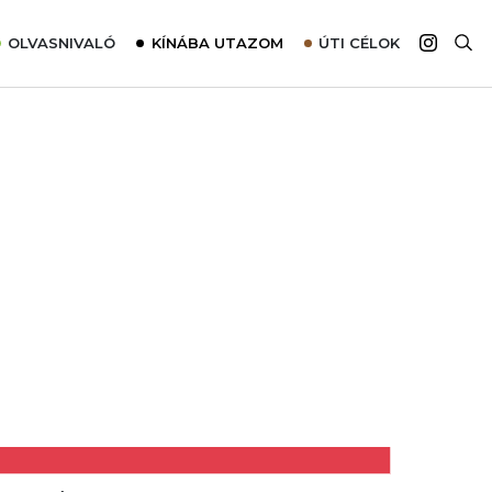
OLVASNIVALÓ
KÍNÁBA UTAZOM
ÚTI CÉLOK
Top 10 látnivalók térképpel
Európa
Tudnivalók az ajánlatok lefoglalásához
Ázsia
Tippek & Trükkök
Amerika
Utazómajom – CitySIM kártya a világutazóknak
Afrika
Interjú
Ausztrália
Élménybeszámolók
Szállodalátogatás
Sajtómegjelenések