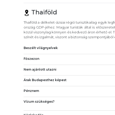
Thaiföld
Thaiföld a délkelet-ázsiai régió turisztikailag egyik leg
ország GDP-jéhez. Magyar turisták által is előszeretet
közül viszonylag könnyen és kedvező áron érhető el. 
színét és izgalmát, viszont a biztonság szempontjából
Beszélt világnyelvek
Főszezon
Nem ajánlott utazni
Árak Budapesthez képest
Pénznem
Vízum szükséges?