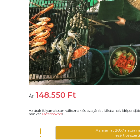
148.550
Ft
Ár:
Az árak folyamatosan változnak és az ajánlat kiírásanak időpontjáb
minket
Facebookon
!
!
Az ajánlat 2687 napja n
ezért célszer