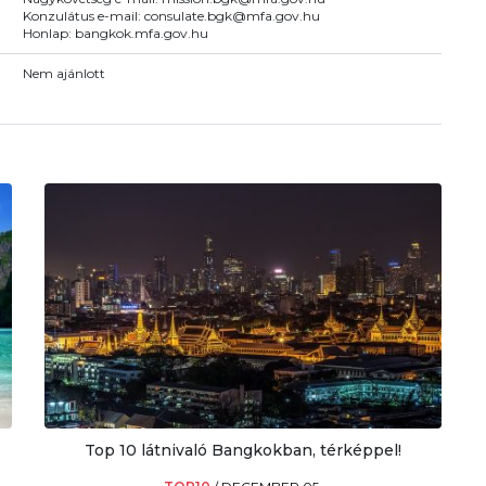
Konzulátus e-mail: consulate.bgk@mfa.gov.hu
Honlap: bangkok.mfa.gov.hu
Nem ajánlott
Top 10 látnivaló Bangkokban, térképpel!