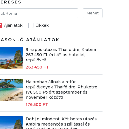
KERESÉS
Mehet
Ajánlatok
Cikkek
HASONLÓ AJÁNLATOK
9 napos utazás Thaiföldre, Krabira
263.450 Ft-ért 4*-os hotellel,
repülővel!
263.450 FT
Halomban állnak a retúr
repülőjegyek Thaiföldre, Phuketre
176.500 Ft-ért szeptember és
november között!
176.500 FT
Dobj el mindent: Két hetes utazás
Krabira medencés szállással és