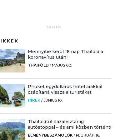
CIKKEK
Mennyibe kerül 18 nap Thaiföld a
koronavírus után?
THAIFÖLD
/
MÁJUS 02.
Phuket egydolláros hotel árakkal
csábítaná vissza a turistákat
HÍREK
/
JÚNIUS 10.
Thaiföldtől Kazahsztánig
autóstoppal – és ami közben történt!
ÉLMÉNYBESZÁMOLÓK
/
FEBRUÁR 16.