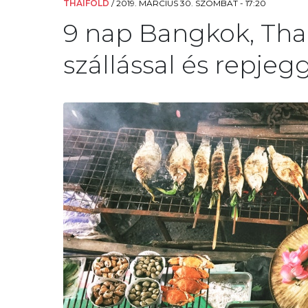
THAIFÖLD
/
2019. MÁRCIUS 30. SZOMBAT - 17:20
9 nap Bangkok, Thaif
szállással és repjegg