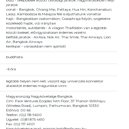
busz - települések között távolsági járatok, nagyvárosokban helyi
járatok
vonat - Bangkok, Chiang Mai, Pattaya, Hua Hin, Kanchanaburi,
Laosz, Kambodzsa és Malajzia felé is eljuthatunk vonattal.
hajó - Bangkokban csatornákon, Csaophraja folyón, szigetekre
közlekedő hajók, vízi iránytaxi
motorbérlés, autóbérlés - A világon Thaiföldön van a legtöbb
közúti baleset, elővigyázatosan érdemes vezetni.
belföldi járatok - AirAsia, Nok Air, Thai Smile, Thai Airways, Lion
Air, Bangkok Airways
kerékpár - városokban nem ajánlott
buddhista
-6 óra
legtöbb helyen nem kell, viszont egy univerzális konnektor
átalakítót érdemes magunkkal vinni
Magyarország Nagykövetsége Bangkok
Cím: Park Ventures Ecoplex 14th Floor, 57 Thanon Witthayu
(Wireless Road), Lumpini, Pathumwan, Bangkok 10330
Előhívó: 00 66
Telefon: (0)2 118 9600
Ügyelet: (0)81 875 4610
Fax: (0)2 117 4901
Nagykövetség e-mail: mission.bgk@mfa.gov.hu