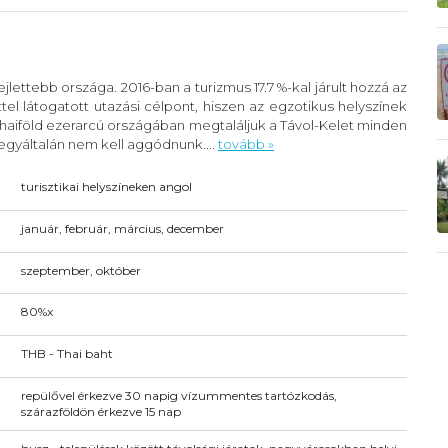
fejlettebb országa. 2016-ban a turizmus 17.7 %-kal járult hozzá az
tel látogatott utazási célpont, hiszen az egzotikus helyszínek
Thaiföld ezerarcú országában megtaláljuk a Távol-Kelet minden
 egyáltalán nem kell aggódnunk....
tovább »
turisztikai helyszíneken angol
január, február, március, december
szeptember, október
80%x
THB - Thai baht
repülővel érkezve 30 napig vízummentes tartózkodás,
szárazföldön érkezve 15 nap