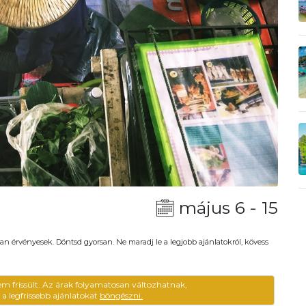
május 6 - 15
an érvényesek. Döntsd gyorsan. Ne maradj le a legjobb ajánlatokról, kövess
em frissült. Az árak folyamatosan változhatnak,
ű a legfrissebb ajánlatokat
böngészni.