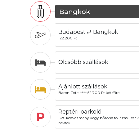
Bangkok
Budapest ⇄ Bangkok
122.200 Ft
Olcsóbb szállások
Ajánlott szállások
Baron Zotel **** 52.700 Ft két főre
Reptéri parkoló
P
10% kedvezmény vagy bőrönd fóliázás - csak
nektek!