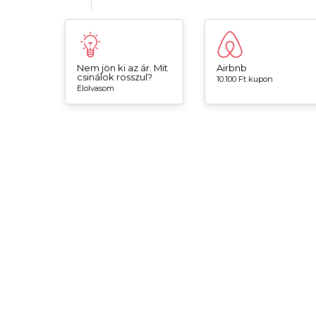
Nem jön ki az ár. Mit
Airbnb
csinálok rosszul?
10.100 Ft kupon
Elolvasom