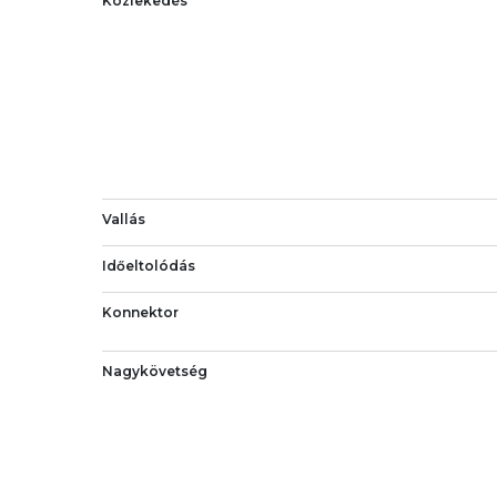
Közlekedés
Vallás
Időeltolódás
Konnektor
Nagykövetség