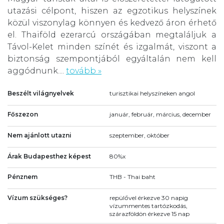
utazási célpont, hiszen az egzotikus helyszínek
közül viszonylag könnyen és kedvező áron érhető
el. Thaiföld ezerarcú országában megtaláljuk a
Távol-Kelet minden színét és izgalmát, viszont a
biztonság szempontjából egyáltalán nem kell
aggódnunk....
tovább »
Beszélt világnyelvek
turisztikai helyszíneken angol
Főszezon
január, február, március, december
Nem ajánlott utazni
szeptember, október
Árak Budapesthez képest
80%x
Pénznem
THB - Thai baht
Vízum szükséges?
repülővel érkezve 30 napig
vízummentes tartózkodás,
szárazföldön érkezve 15 nap