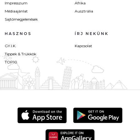
Impresszum
Afrika
Médiaajánlat
Ausztrália
Sajtómegjelenések
HASZNOS
ÍRJ NEKÜNK
GY.I.K.
Kapcsolat
Tippek & Trükkök
TOP10