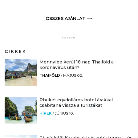
ÖSSZES AJÁNLAT
CIKKEK
Mennyibe kerül 18 nap Thaiföld a
koronavírus után?
THAIFÖLD
/
MÁJUS 02.
Phuket egydolláros hotel árakkal
csábítaná vissza a turistákat
HÍREK
/
JÚNIUS 10.
Thaiföldtől Kazahsztánig autóstoppal – és