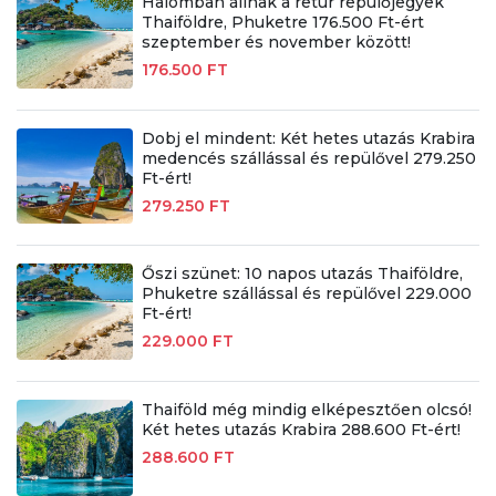
Halomban állnak a retúr repülőjegyek
Thaiföldre, Phuketre 176.500 Ft-ért
szeptember és november között!
176.500 FT
Dobj el mindent: Két hetes utazás Krabira
medencés szállással és repülővel 279.250
Ft-ért!
279.250 FT
Őszi szünet: 10 napos utazás Thaiföldre,
Phuketre szállással és repülővel 229.000
Ft-ért!
229.000 FT
Thaiföld még mindig elképesztően olcsó!
Két hetes utazás Krabira 288.600 Ft-ért!
288.600 FT