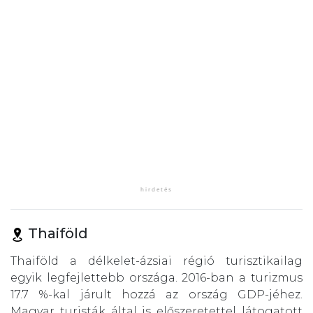
Thaiföld
Thaiföld a délkelet-ázsiai régió turisztikailag
egyik legfejlettebb országa. 2016-ban a turizmus
17.7 %-kal járult hozzá az ország GDP-jéhez.
Magyar turisták által is előszeretettel látogatott