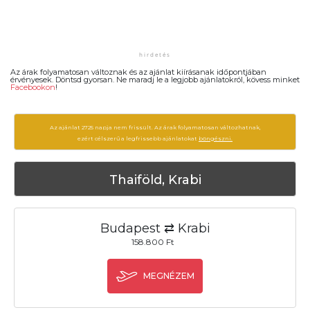
Az árak folyamatosan változnak és az ajánlat kiírásanak időpontjában
érvényesek. Döntsd gyorsan. Ne maradj le a legjobb ajánlatokról, kövess minket
Facebookon
!
Az ajánlat 2725 napja nem frissült. Az árak folyamatosan változhatnak,
ezért célszerű a legfrissebb ajánlatokat
böngészni.
Thaiföld, Krabi
Budapest ⇄ Krabi
158.800 Ft
MEGNÉZEM