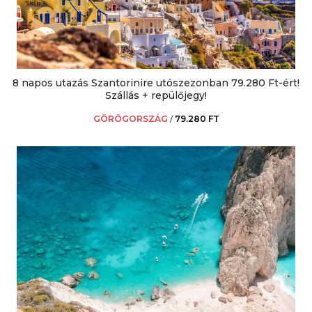
8 napos utazás Szantorinire utószezonban 79.280 Ft-ért!
Szállás + repülőjegy!
GÖRÖGORSZÁG
/
79.280 FT