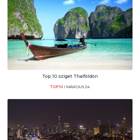
Top 10 sziget Thaiföldön
TOP10
/
MÁRCIUS 24.