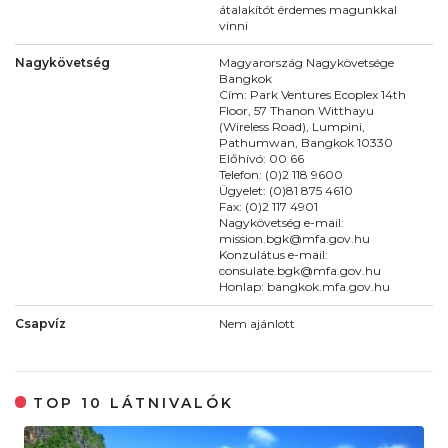
átalakítót érdemes magunkkal
vinni
Nagykövetség
Magyarország Nagykövetsége
Bangkok
Cím: Park Ventures Ecoplex 14th
Floor, 57 Thanon Witthayu
(Wireless Road), Lumpini,
Pathumwan, Bangkok 10330
Előhívó: 00 66
Telefon: (0)2 118 9600
Ügyelet: (0)81 875 4610
Fax: (0)2 117 4901
Nagykövetség e-mail:
mission.bgk@mfa.gov.hu
Konzulátus e-mail:
consulate.bgk@mfa.gov.hu
Honlap: bangkok.mfa.gov.hu
Csapvíz
Nem ajánlott
TOP 10 LÁTNIVALÓK