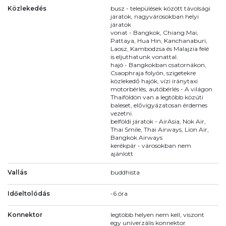
Közlekedés
busz - települések között távolsági
járatok, nagyvárosokban helyi
járatok
vonat - Bangkok, Chiang Mai,
Pattaya, Hua Hin, Kanchanaburi,
Laosz, Kambodzsa és Malajzia felé
is eljuthatunk vonattal.
hajó - Bangkokban csatornákon,
Csaophraja folyón, szigetekre
közlekedő hajók, vízi iránytaxi
motorbérlés, autóbérlés - A világon
Thaiföldön van a legtöbb közúti
baleset, elővigyázatosan érdemes
vezetni.
belföldi járatok - AirAsia, Nok Air,
Thai Smile, Thai Airways, Lion Air,
Bangkok Airways
kerékpár - városokban nem
ajánlott
Vallás
buddhista
Időeltolódás
-6 óra
Konnektor
legtöbb helyen nem kell, viszont
egy univerzális konnektor