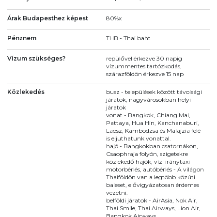
Árak Budapesthez képest
80%x
Pénznem
THB - Thai baht
Vízum szükséges?
repülővel érkezve 30 napig
vízummentes tartózkodás,
szárazföldön érkezve 15 nap
Közlekedés
busz - települések között távolsági
járatok, nagyvárosokban helyi
járatok
vonat - Bangkok, Chiang Mai,
Pattaya, Hua Hin, Kanchanaburi,
Laosz, Kambodzsa és Malajzia felé
is eljuthatunk vonattal.
hajó - Bangkokban csatornákon,
Csaophraja folyón, szigetekre
közlekedő hajók, vízi iránytaxi
motorbérlés, autóbérlés - A világon
Thaiföldön van a legtöbb közúti
baleset, elővigyázatosan érdemes
vezetni.
belföldi járatok - AirAsia, Nok Air,
Thai Smile, Thai Airways, Lion Air,
Bangkok Airways