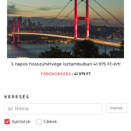
3 napos hosszúhétvége Isztambulban 41.975 Ft-ért!
TÖRÖKORSZÁG
/
41.975 FT
KERESÉS
Mehet
Ajánlatok
Cikkek