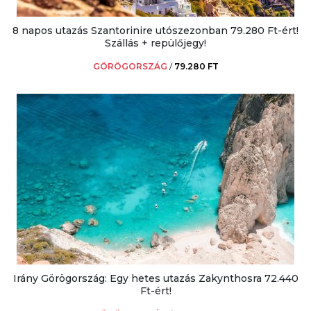
8 napos utazás Szantorinire utószezonban 79.280 Ft-ért!
Szállás + repülőjegy!
GÖRÖGORSZÁG
/
79.280 FT
Irány Görögország: Egy hetes utazás Zakynthosra 72.440
Ft-ért!