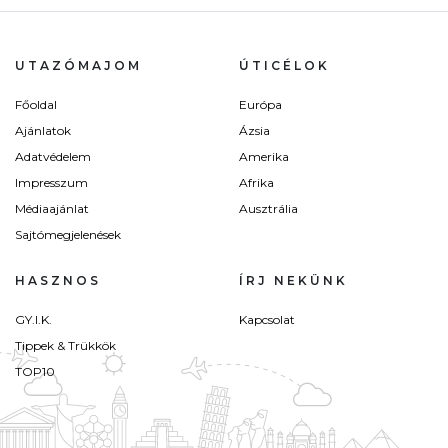
UTAZÓMAJOM
ÚTICÉLOK
Főoldal
Európa
Ajánlatok
Ázsia
Adatvédelem
Amerika
Impresszum
Afrika
Médiaajánlat
Ausztrália
Sajtómegjelenések
HASZNOS
ÍRJ NEKÜNK
GY.I.K.
Kapcsolat
Tippek & Trükkök
TOP10