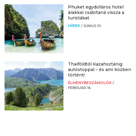
Phuket egydolláros hotel
árakkal csábítaná vissza a
turistákat
HÍREK
/
JÚNIUS 10.
Thaiföldtől Kazahsztánig
autóstoppal – és ami közben
történt!
ÉLMÉNYBESZÁMOLÓK
/
FEBRUÁR 16.