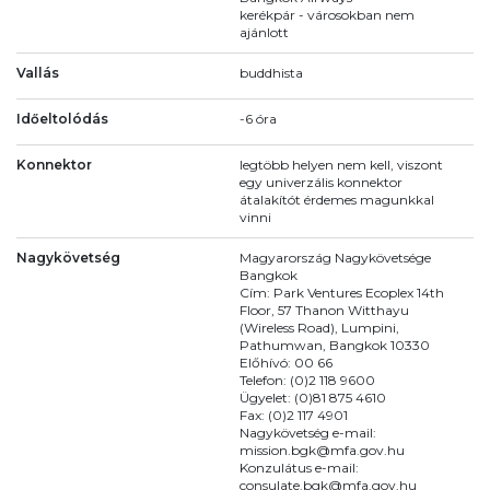
kerékpár - városokban nem
ajánlott
Vallás
buddhista
Időeltolódás
-6 óra
Konnektor
legtöbb helyen nem kell, viszont
egy univerzális konnektor
átalakítót érdemes magunkkal
vinni
Nagykövetség
Magyarország Nagykövetsége
Bangkok
Cím: Park Ventures Ecoplex 14th
Floor, 57 Thanon Witthayu
(Wireless Road), Lumpini,
Pathumwan, Bangkok 10330
Előhívó: 00 66
Telefon: (0)2 118 9600
Ügyelet: (0)81 875 4610
Fax: (0)2 117 4901
Nagykövetség e-mail:
mission.bgk@mfa.gov.hu
Konzulátus e-mail:
consulate.bgk@mfa.gov.hu