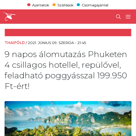
Ajánlatok
Szállások
Csomagajánlat
THAIFÖLD
/
2021. JÚNIUS 09. SZERDA - 21:45
9 napos álomutazás Phuketen
4 csillagos hotellel, repülővel,
feladható poggyásszal 199.950
Ft-ért!