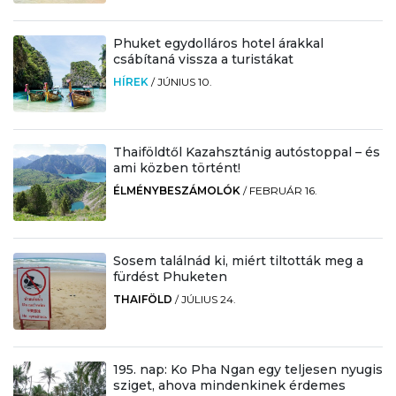
Phuket egydolláros hotel árakkal
csábítaná vissza a turistákat
HÍREK
/
JÚNIUS 10.
Thaiföldtől Kazahsztánig autóstoppal – és
ami közben történt!
ÉLMÉNYBESZÁMOLÓK
/
FEBRUÁR 16.
Sosem találnád ki, miért tiltották meg a
fürdést Phuketen
THAIFÖLD
/
JÚLIUS 24.
195. nap: Ko Pha Ngan egy teljesen nyugis
sziget, ahova mindenkinek érdemes