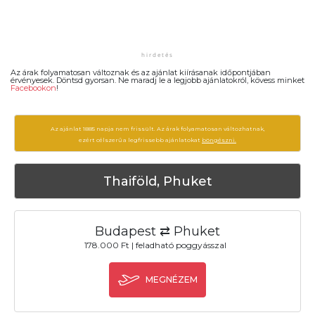
Az árak folyamatosan változnak és az ajánlat kiírásanak időpontjában
érvényesek. Döntsd gyorsan. Ne maradj le a legjobb ajánlatokról, kövess minket
Facebookon
!
Az ajánlat 1885 napja nem frissült. Az árak folyamatosan változhatnak,
ezért célszerű a legfrissebb ajánlatokat
böngészni.
Thaiföld, Phuket
Budapest ⇄ Phuket
178.000 Ft | feladható poggyásszal
MEGNÉZEM