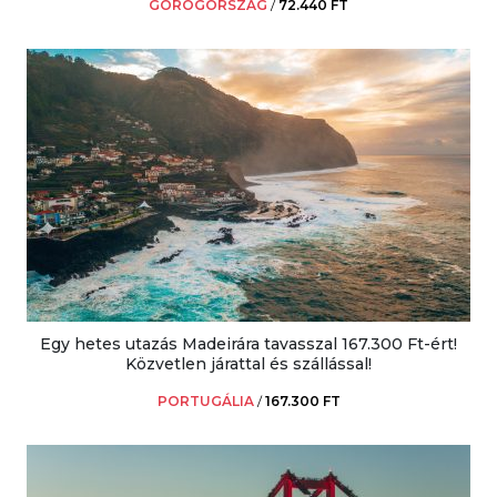
GÖRÖGORSZÁG
/
72.440 FT
Egy hetes utazás Madeirára tavasszal 167.300 Ft-ért!
Közvetlen járattal és szállással!
PORTUGÁLIA
/
167.300 FT