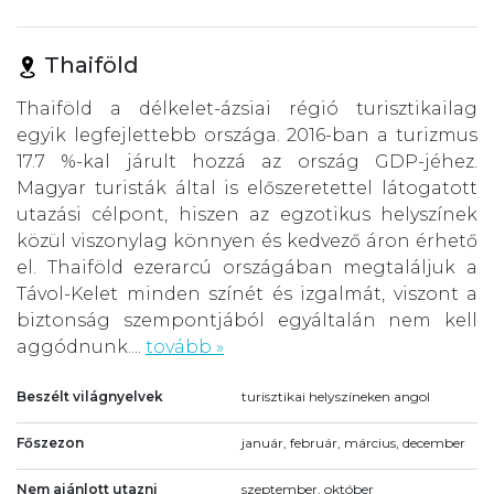
Thaiföld
Thaiföld a délkelet-ázsiai régió turisztikailag
egyik legfejlettebb országa. 2016-ban a turizmus
17.7 %-kal járult hozzá az ország GDP-jéhez.
Magyar turisták által is előszeretettel látogatott
utazási célpont, hiszen az egzotikus helyszínek
közül viszonylag könnyen és kedvező áron érhető
el. Thaiföld ezerarcú országában megtaláljuk a
Távol-Kelet minden színét és izgalmát, viszont a
biztonság szempontjából egyáltalán nem kell
aggódnunk....
tovább »
Beszélt világnyelvek
turisztikai helyszíneken angol
Főszezon
január, február, március, december
Nem ajánlott utazni
szeptember, október