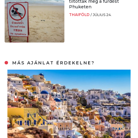
tiltották meg a fürdést
Phuketen
THAIFÖLD
/
JÚLIUS 24.
MÁS AJÁNLAT ÉRDEKELNE?