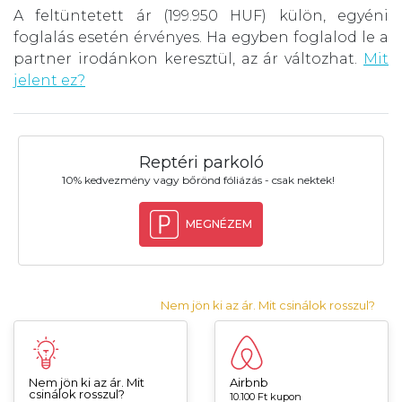
A feltüntetett ár (199.950 HUF) külön, egyéni
foglalás esetén érvényes. Ha egyben foglalod le a
partner irodánkon keresztül, az ár változhat.
Mit
jelent ez?
Reptéri parkoló
10% kedvezmény vagy bőrönd fóliázás - csak nektek!
MEGNÉZEM
Nem jön ki az ár. Mit csinálok rosszul?
Nem jön ki az ár. Mit
Airbnb
csinálok rosszul?
10.100 Ft kupon