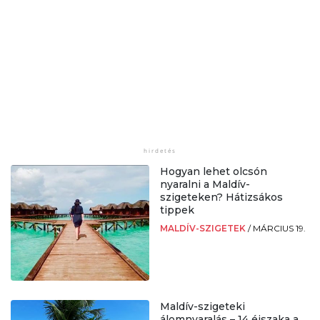
Hogyan lehet olcsón
nyaralni a Maldív-
szigeteken? Hátizsákos
tippek
MALDÍV-SZIGETEK
/
MÁRCIUS 19.
Maldív-szigeteki
álomnyaralás – 14 éjszaka a