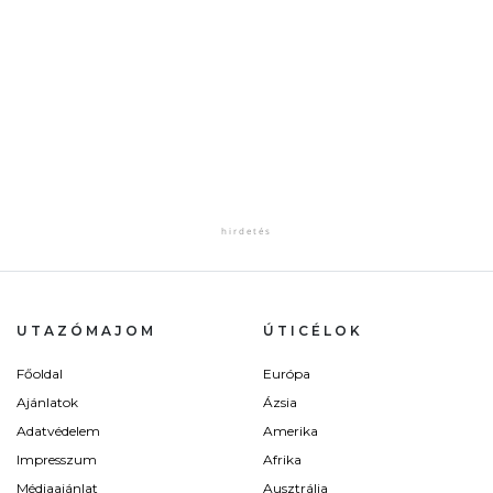
UTAZÓMAJOM
ÚTICÉLOK
Főoldal
Európa
Ajánlatok
Ázsia
Adatvédelem
Amerika
Impresszum
Afrika
Médiaajánlat
Ausztrália