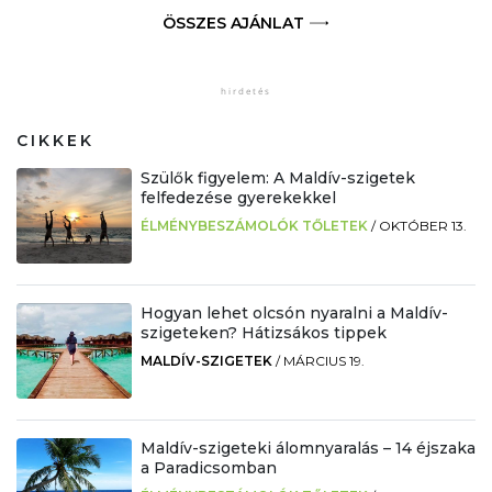
ÖSSZES AJÁNLAT
CIKKEK
Szülők figyelem: A Maldív-szigetek
felfedezése gyerekekkel
ÉLMÉNYBESZÁMOLÓK TŐLETEK
/
OKTÓBER 13.
Hogyan lehet olcsón nyaralni a Maldív-
szigeteken? Hátizsákos tippek
MALDÍV-SZIGETEK
/
MÁRCIUS 19.
Maldív-szigeteki álomnyaralás – 14 éjszaka
a Paradicsomban