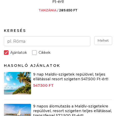
Ft-ért!
TANZÁNIA
/
289.650 FT
KERESÉS
Mehet
Ajánlatok
Cikkek
HASONLÓ AJÁNLATOK
9 nap Maldív-szigetek repülővel, teljes
ellátással resort szigeten 547.500 Ft-ért!
547.500 FT
9 napos álomutazás a Maldív-szigetekre
repülővel, resort szigeten teljes ellátással,
transzferrel 572.500 Ft-ért!