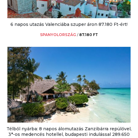
6 napos utazás Valenciába szuper áron 87.180 Ft-ért!
SPANYOLORSZÁG
/
87.180 FT
Télből nyárba: 8 napos álomutazás Zanzibárra repülővel,
3*-os medencés hotellel, budapesti indulással 289.650