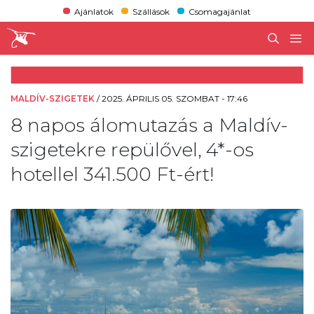
Ajánlatok
Szállások
Csomagajánlat
MALDÍV-SZIGETEK
/
2025. ÁPRILIS 05. SZOMBAT - 17:46
8 napos álomutazás a Maldív-
szigetekre repülővel, 4*-os
hotellel 341.500 Ft-ért!