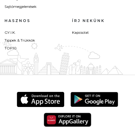
Sajtómegjelenések
HASZNOS
ÍRJ NEKÜNK
GY.I.K.
Kapcsolat
Tippek & Trükkök
TOP10