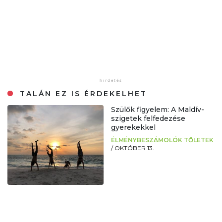
TALÁN EZ IS ÉRDEKELHET
Szülők figyelem: A Maldív-
szigetek felfedezése
gyerekekkel
ÉLMÉNYBESZÁMOLÓK TŐLETEK
/
OKTÓBER 13.