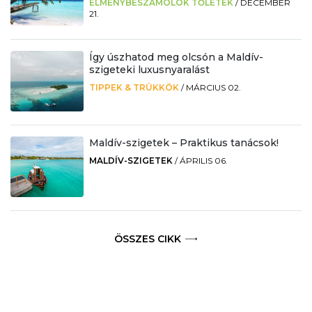
ÉLMÉNYBESZÁMOLÓK TŐLETEK
/
DECEMBER
21.
Így úszhatod meg olcsón a Maldív-
szigeteki luxusnyaralást
TIPPEK & TRÜKKÖK
/
MÁRCIUS 02.
Maldív-szigetek – Praktikus tanácsok!
MALDÍV-SZIGETEK
/
ÁPRILIS 06.
ÖSSZES CIKK