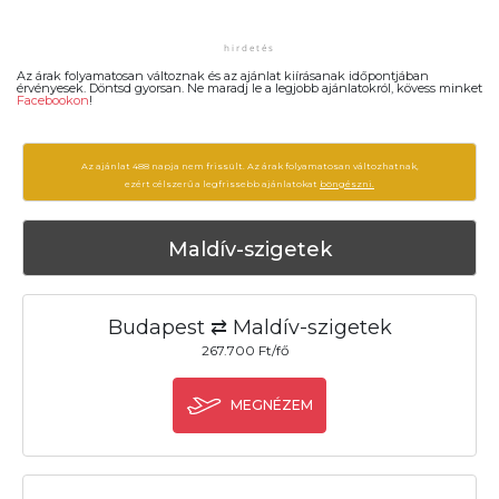
Az árak folyamatosan változnak és az ajánlat kiírásanak időpontjában
érvényesek. Döntsd gyorsan. Ne maradj le a legjobb ajánlatokról, kövess minket
Facebookon
!
Az ajánlat 488 napja nem frissült. Az árak folyamatosan változhatnak,
ezért célszerű a legfrissebb ajánlatokat
böngészni.
Maldív-szigetek
Budapest ⇄ Maldív-szigetek
267.700 Ft/fő
MEGNÉZEM