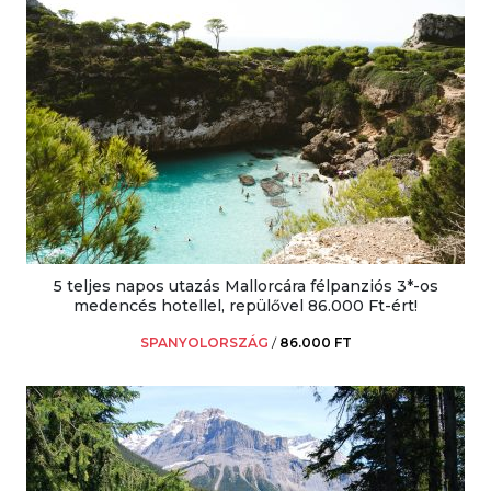
5 teljes napos utazás Mallorcára félpanziós 3*-os
medencés hotellel, repülővel 86.000 Ft-ért!
SPANYOLORSZÁG
/
86.000 FT