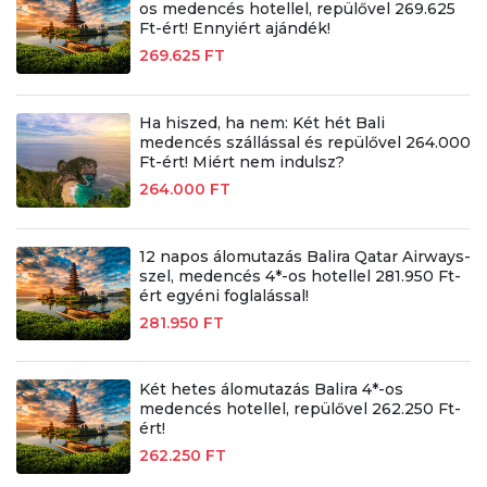
os medencés hotellel, repülővel 269.625
Ft-ért! Ennyiért ajándék!
269.625 FT
Ha hiszed, ha nem: Két hét Bali
medencés szállással és repülővel 264.000
Ft-ért! Miért nem indulsz?
264.000 FT
12 napos álomutazás Balira Qatar Airways-
szel, medencés 4*-os hotellel 281.950 Ft-
ért egyéni foglalással!
281.950 FT
Két hetes álomutazás Balira 4*-os
medencés hotellel, repülővel 262.250 Ft-
ért!
262.250 FT