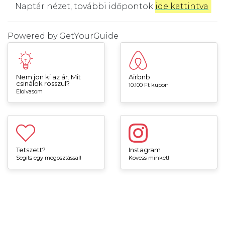
Naptár nézet, további időpontok
ide kattintva
.
Powered by
GetYourGuide
Nem jön ki az ár. Mit
Airbnb
csinálok rosszul?
10.100 Ft kupon
Elolvasom
Tetszett?
Instagram
Segíts egy megosztással!
Kövess minket!