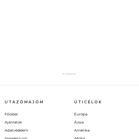
UTAZÓMAJOM
ÚTICÉLOK
Főoldal
Európa
Ajánlatok
Ázsia
Adatvédelem
Amerika
Impresszum
Afrika