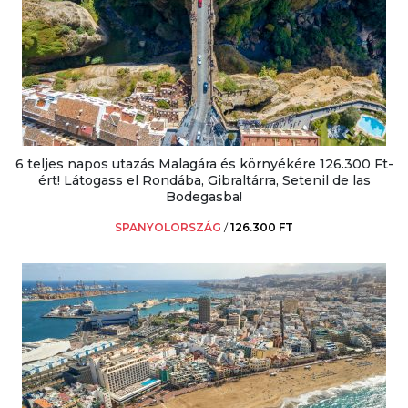
6 teljes napos utazás Malagára és környékére 126.300 Ft-
ért! Látogass el Rondába, Gibraltárra, Setenil de las
Bodegasba!
SPANYOLORSZÁG
/
126.300 FT