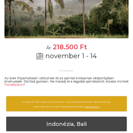
218.500
Ft
Ár:
november 1 - 14
Az árak folyamatosan változnak és az ajánlat kiírásanak időpontjában
érvényesek. Döntsd gyorsan. Ne maradj le a legjobb ajánlatokról, kövess minket
Facebookon
!
Az ajánlat 175 napja nem frissült. Az árak folyamatosan változhatnak,
ezért célszerű a legfrissebb ajánlatokat
böngészni.
Indonézia, Bali