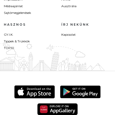
Médiaajánlat
Ausztrália
Sajtómegjelenések
HASZNOS
ÍRJ NEKÜNK
GY.I.K.
Kapcsolat
Tippek & Trükkök
TOP10