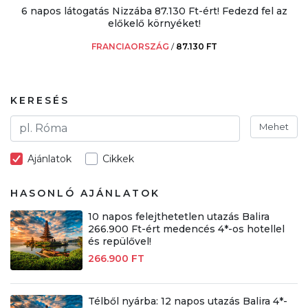
6 napos látogatás Nizzába 87.130 Ft-ért! Fedezd fel az
előkelő környéket!
FRANCIAORSZÁG
/
87.130 FT
KERESÉS
Mehet
Ajánlatok
Cikkek
HASONLÓ AJÁNLATOK
10 napos felejthetetlen utazás Balira
266.900 Ft-ért medencés 4*-os hotellel
és repülővel!
266.900 FT
Télből nyárba: 12 napos utazás Balira 4*-