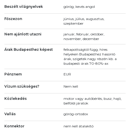
Beszélt világnyelvek
görög, kevés angol
Főszezon
június, július, augusztus,
szeptember
Nem ajánlott utazni
január, február, október,
november, december
Árak Budapesthez képest
felkapottságtól függ, híres
helyeken Budapesthez hasonló
árak, szigetek nagy részén kb. a
budapesti árak 70-80%-ax
Pénznem
EUR
Vízum szükséges?
Nem kell
Közlekedés
motor vagy autóbérlés, busz, hajó,
belföldi járatok
Vallás
görög-ortodox
Konnektor
nem kell átalakító