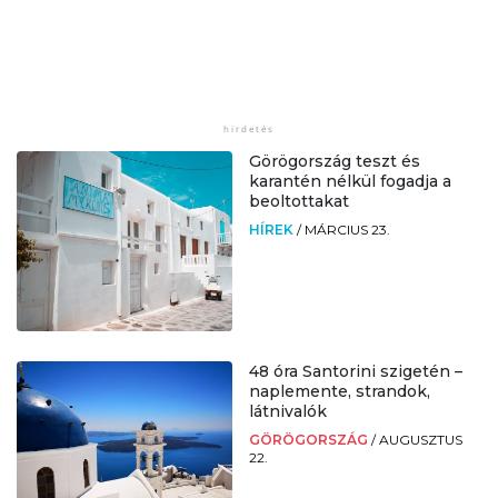
Görögország teszt és
karantén nélkül fogadja a
beoltottakat
HÍREK
/
MÁRCIUS 23.
48 óra Santorini szigetén –
naplemente, strandok,
látnivalók
GÖRÖGORSZÁG
/
AUGUSZTUS
22.