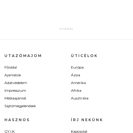
UTAZÓMAJOM
ÚTICÉLOK
Főoldal
Európa
Ajánlatok
Ázsia
Adatvédelem
Amerika
Impresszum
Afrika
Médiaajánlat
Ausztrália
Sajtómegjelenések
HASZNOS
ÍRJ NEKÜNK
GY.I.K.
Kapcsolat