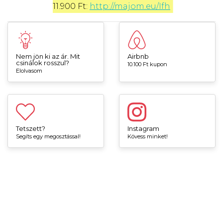
11.900 Ft: 
http://majom.eu/Ifh
Nem jön ki az ár. Mit
Airbnb
csinálok rosszul?
10.100 Ft kupon
Elolvasom
Tetszett?
Instagram
Segíts egy megosztással!
Kövess minket!