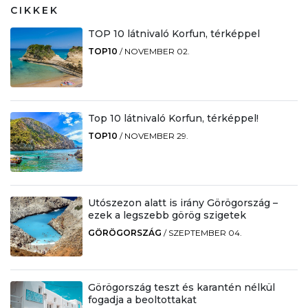
CIKKEK
TOP 10 látnivaló Korfun, térképpel
TOP10
/
NOVEMBER 02.
Top 10 látnivaló Korfun, térképpel!
TOP10
/
NOVEMBER 29.
Utószezon alatt is irány Görögország –
ezek a legszebb görög szigetek
GÖRÖGORSZÁG
/
SZEPTEMBER 04.
Görögország teszt és karantén nélkül
fogadja a beoltottakat