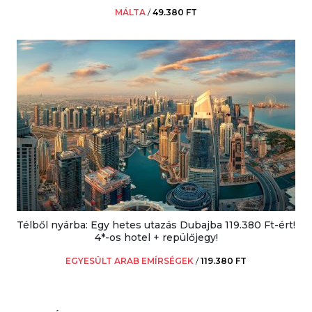
MÁLTA
/
49.380 FT
Télből nyárba: Egy hetes utazás Dubajba 119.380 Ft-ért!
4*-os hotel + repülőjegy!
EGYESÜLT ARAB EMÍRSÉGEK
/
119.380 FT