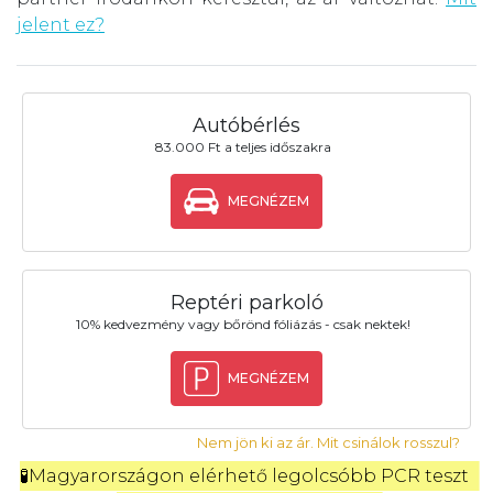
jelent ez?
Autóbérlés
83.000 Ft a teljes időszakra
MEGNÉZEM
Reptéri parkoló
10% kedvezmény vagy bőrönd fóliázás - csak nektek!
MEGNÉZEM
Nem jön ki az ár. Mit csinálok rosszul?
🧪Magyarországon elérhető legolcsóbb PCR teszt 