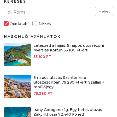
KERESÉS
Mehet
Ajánlatok
Cikkek
HASONLÓ AJÁNLATOK
Leteszed a hajad: 5 napos utószezoni
nyaralás Korfun 55.100 Ft-ért!
55.100 FT
8 napos utazás Szantorinire
utószezonban 79.280 Ft-ért! Szállás +
repülőjegy!
79.280 FT
Irány Görögország: Egy hetes utazás
Zakynthosra 72.440 Ft-ért!