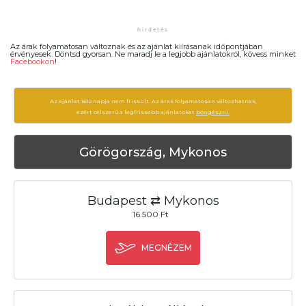
Az árak folyamatosan változnak és az ajánlat kiírásanak időpontjában
érvényesek. Döntsd gyorsan. Ne maradj le a legjobb ajánlatokról, kövess minket
Facebookon
!
Az ajánlat 1612 napja nem frissült. Az árak folyamatosan változhatnak,
ezért célszerű a legfrissebb ajánlatokat
böngészni.
Görögország, Mykonos
Budapest ⇄ Mykonos
16.500 Ft
MEGNÉZEM