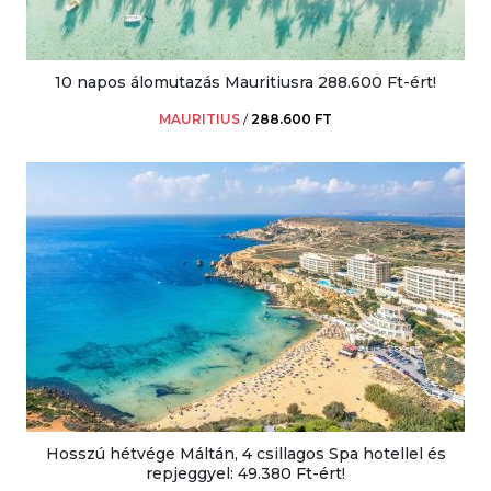
10 napos álomutazás Mauritiusra 288.600 Ft-ért!
MAURITIUS
/
288.600 FT
Hosszú hétvége Máltán, 4 csillagos Spa hotellel és
repjeggyel: 49.380 Ft-ért!