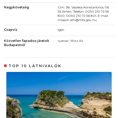
Nagykövetség
Cím: 38, Vasileos Konstantinou 116
35 Athén, Telefon: 0030 210 72 56
800, 0030 210 72 56 801, E-mail:
mission.ath@mfa.gov.hu
Csapvíz
Igen
Közvetlen fapados járatok
ryanair, Wizz Air
Budapestről
TOP 10 LÁTNIVALÓK