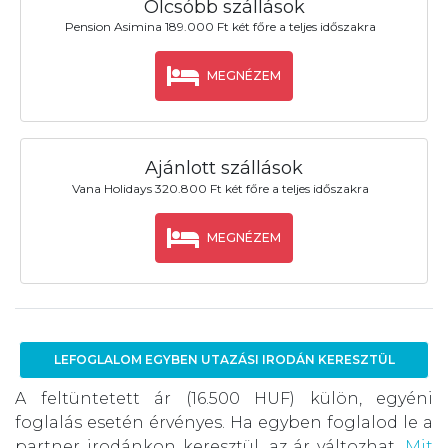
Olcsóbb szállások
Pension Asimina 189.000 Ft két főre a teljes időszakra
MEGNÉZEM
Ajánlott szállások
Vana Holidays 320.800 Ft két főre a teljes időszakra
MEGNÉZEM
LEFOGLALOM EGYBEN UTAZÁSI IRODÁN KERESZTÜL
A feltüntetett ár (16.500 HUF) külön, egyéni
foglalás esetén érvényes. Ha egyben foglalod le a
partner irodánkon keresztül, az ár változhat.
Mit