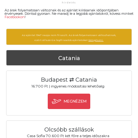
Az árak folyamatosan változnak és az ajánlat kiírásanak időpontjában
érvényesek. Döntsd gyorsan. Ne maradj le a legjobb ajánlatokról, kövess minket
Facebookon
!
Az ajánlat 1947 napja nem frissült. Az árak folyamatosan változhatnak,
ezért célszerű a legfrissebb ajánlatokat
böngészni.
Catania
Budapest ⇄ Catania
16.700 Ft | ingyenes módosítási lehetőség
MEGNÉZEM
Olcsóbb szállások
Casa Sofia 70.600 Ft két főre a teljes időszakra