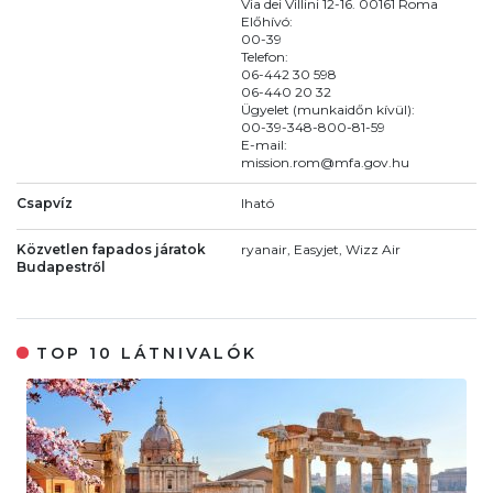
Via dei Villini 12-16. 00161 Roma
Előhívó:
00-39
Telefon:
06-442 30 598
06-440 20 32
Ügyelet (munkaidőn kívül):
00-39-348-800-81-59
E-mail:
mission.rom@mfa.gov.hu
Csapvíz
Iható
Közvetlen fapados járatok
ryanair, Easyjet, Wizz Air
Budapestről
TOP 10 LÁTNIVALÓK