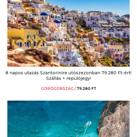
8 napos utazás Szantorinire utószezonban 79.280 Ft-ért!
Szállás + repülőjegy!
GÖRÖGORSZÁG
/
79.280 FT