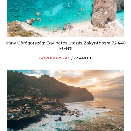
Irány Görögország: Egy hetes utazás Zakynthosra 72.440
Ft-ért!
GÖRÖGORSZÁG
/
72.440 FT