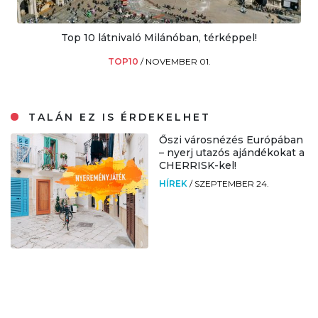
Top 10 látnivaló Milánóban, térképpel!
TOP10
/
NOVEMBER 01.
TALÁN EZ IS ÉRDEKELHET
Őszi városnézés Európában
– nyerj utazós ajándékokat a
CHERRISK-kel!
HÍREK
/
SZEPTEMBER 24.