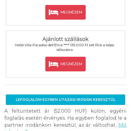
MEGNÉZEM
Ajánlott szállások
Hotel Villa Paradiso dell'Etna **** 135.000 Ft két főre a teljes
időszakra
MEGNÉZEM
LEFOGLALOM EGYBEN UTAZÁSI IRODÁN KERESZTÜL
A feltüntetett ár (52.000 HUF) külön, egyéni
foglalás esetén érvényes. Ha egyben foglalod le a
partner irodánkon keresztül, az ár változhat.
Mit