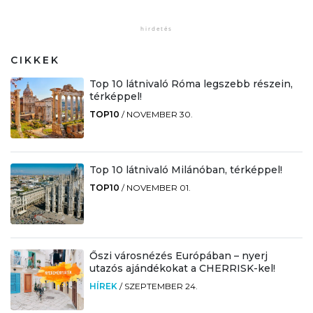
CIKKEK
Top 10 látnivaló Róma legszebb részein,
térképpel!
TOP10
/
NOVEMBER 30.
Top 10 látnivaló Milánóban, térképpel!
TOP10
/
NOVEMBER 01.
Őszi városnézés Európában – nyerj
utazós ajándékokat a CHERRISK-kel!
HÍREK
/
SZEPTEMBER 24.