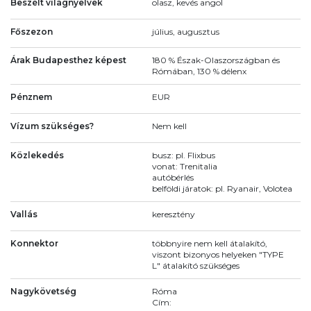
Beszélt világnyelvek
olasz, kevés angol
Főszezon
július, augusztus
Árak Budapesthez képest
180 % Észak-Olaszországban és
Rómában, 130 % délenx
Pénznem
EUR
Vízum szükséges?
Nem kell
Közlekedés
busz: pl. Flixbus
vonat: Trenitalia
autóbérlés
belföldi járatok: pl. Ryanair, Volotea
Vallás
keresztény
Konnektor
többnyire nem kell átalakító,
viszont bizonyos helyeken "TYPE
L" átalakító szükséges
Nagykövetség
Róma
Cím: