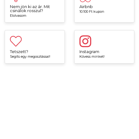
Nem jön ki az ár. Mit
Airbnb
csinálok rosszul?
10.100 Ft kupon
Elolvasom
Tetszett?
Instagram
Segíts egy megosztással!
Kövess minket!