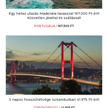
Egy hetes utazás Madeirára tavasszal 167.300 Ft-ért!
Közvetlen járattal és szállással!
PORTUGÁLIA
/
167.300 FT
3 napos hosszúhétvége Isztambulban 41.975 Ft-ért!
TÖRÖKORSZÁG
/
41.975 FT