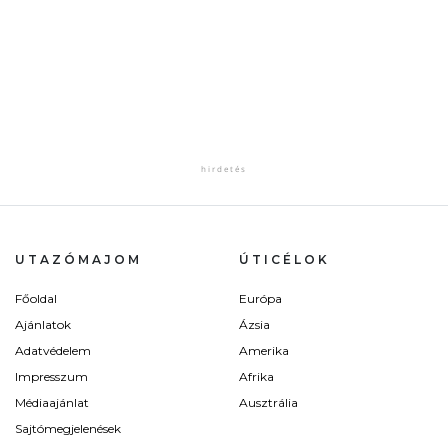
UTAZÓMAJOM
ÚTICÉLOK
Főoldal
Európa
Ajánlatok
Ázsia
Adatvédelem
Amerika
Impresszum
Afrika
Médiaajánlat
Ausztrália
Sajtómegjelenések