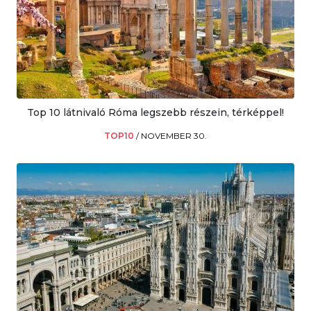
Top 10 látnivaló Róma legszebb részein, térképpel!
TOP10
/
NOVEMBER 30.