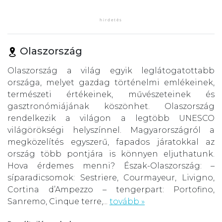
Olaszország
Olaszország a világ egyik leglátogatottabb
országa, melyet gazdag történelmi emlékeinek,
természeti értékeinek, művészeteinek és
gasztronómiájának köszönhet. Olaszország
rendelkezik a világon a legtöbb UNESCO
világörökségi helyszínnel. Magyarországról a
megközelítés egyszerű, fapados járatokkal az
ország több pontjára is könnyen eljuthatunk.
Hova érdemes menni? Észak-Olaszország: –
síparadicsomok: Sestriere, Courmayeur, Livigno,
Cortina d’Ampezzo – tengerpart: Portofino,
Sanremo, Cinque terre,...
tovább »