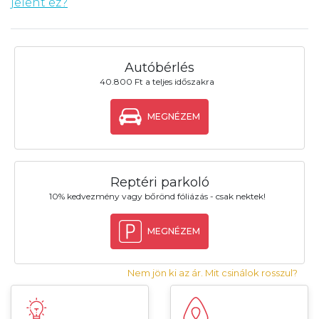
jelent ez?
Autóbérlés
40.800 Ft a teljes időszakra
MEGNÉZEM
Reptéri parkoló
10% kedvezmény vagy bőrönd fóliázás - csak nektek!
MEGNÉZEM
Nem jön ki az ár. Mit csinálok rosszul?