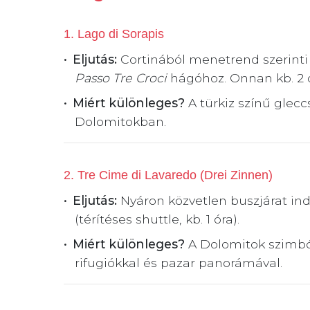
1. Lago di Sorapis
Eljutás:
Cortinából menetrend szerinti b
Passo Tre Croci
hágóhoz. Onnan kb. 2 ó
Miért különleges?
A türkiz színű glecc
Dolomitokban.
2. Tre Cime di Lavaredo (Drei Zinnen)
Eljutás:
Nyáron közvetlen buszjárat ind
(térítéses shuttle, kb. 1 óra).
Miért különleges?
A Dolomitok szimból
rifugiókkal és pazar panorámával.