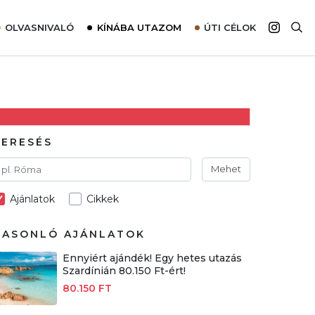
OLVASNIVALÓ
KÍNÁBA UTAZOM
ÚTI CÉLOK
Top 10 látnivalók térképpel
Európa
Tudnivalók az ajánlatok lefoglalásához
Ázsia
Tippek & Trükkök
Amerika
Utazómajom – CitySIM kártya a világutazóknak
Afrika
KERESÉS
Interjú
Ausztrália
Mehet
Élménybeszámolók
Ajánlatok
Cikkek
Szállodalátogatás
Sajtómegjelenések
HASONLÓ AJÁNLATOK
Ennyiért ajándék! Egy hetes utazás
Szardínián 80.150 Ft-ért!
80.150 FT