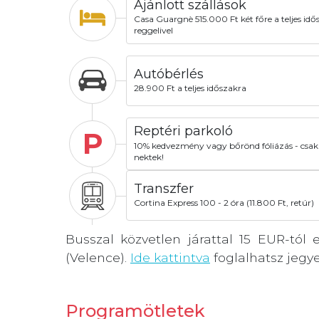
Ajánlott szállások
Casa Guargnè 515.000 Ft két főre a teljes idő
reggelivel
Autóbérlés
28.900 Ft a teljes időszakra
Reptéri parkoló
P
10% kedvezmény vagy bőrönd fóliázás - csak
nektek!
Transzfer
Cortina Express 100 - 2 óra (11.800 Ft, retúr)
Busszal közvetlen járattal 15 EUR-tól
(Velence).
Ide kattintva
foglalhatsz jegye
Programötletek