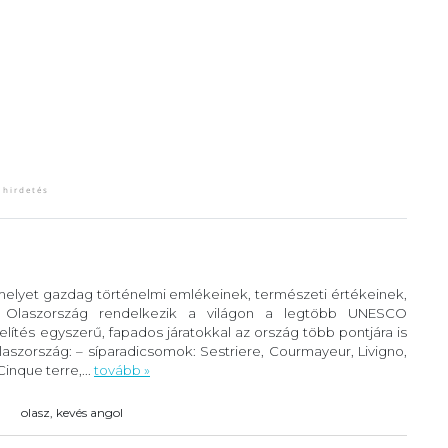
 melyet gazdag történelmi emlékeinek, természeti értékeinek,
. Olaszország rendelkezik a világon a legtöbb UNESCO
lítés egyszerű, fapados járatokkal az ország több pontjára is
szország: – síparadicsomok: Sestriere, Courmayeur, Livigno,
inque terre,...
tovább »
olasz, kevés angol