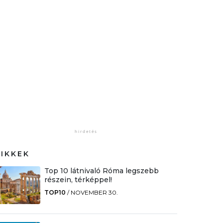
CIKKEK
Top 10 látnivaló Róma legszebb
részein, térképpel!
TOP10
/
NOVEMBER 30.