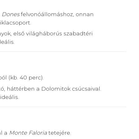
e Dones
felvonóállomáshoz, onnan
iklacsoport.
nyok, első világháborús szabadtéri
ális.
ól (kb. 40 perc).
ó, háttérben a Dolomitok csúcsaival.
ideális.
al a
Monte Faloria
tetejére.