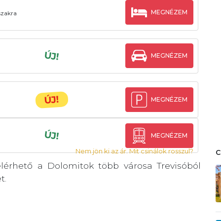
MEGNÉZEM
szakra
ÚJ!
MEGNÉZEM
ÚJ!
MEGNÉZEM
ÚJ!
MEGNÉZEM
Nem jön ki az ár. Mit csinálok rosszul?
 elérhető a Dolomitok több városa Trevisóból
t.