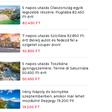
5 napos utazás Olaszország egyik
legszebb részére, Pugliába 82.450
Ft-ért!
82.450 FT
7 napos utazás Szicíliára 92.850 Ft-
ért! Bérelj autót és fedezd fel a
szigetet szuper áron!
92.850 FT
5 napos utazás Toszkána
gyöngyszemére, Terme di Saturniára
50.650 Ft-ért!
50.650 FT
Irány Nápoly és környéke
szeptemberben, amikor már lehet
mozdulni! Repjegy 19.200 Ft!
19.200 FT