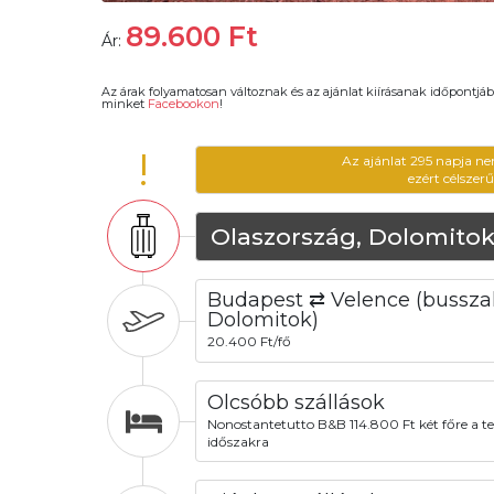
89.600
Ft
Ár:
Az árak folyamatosan változnak és az ajánlat kiírásanak időpontjáb
minket
Facebookon
!
!
Az ajánlat 295 napja ne
ezért célszer
Olaszország, Dolomito
Budapest ⇄ Velence (bussza
Dolomitok)
20.400 Ft/fő
Olcsóbb szállások
Nonostantetutto B&B 114.800 Ft két főre a tel
időszakra