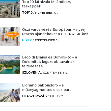
Top 10 látnivaló Milánóban,
térképpel!
TOP10
/
NOVEMBER 01.
Őszi városnézés Európában – nyerj
utazós ajándékokat a CHERRISK-kel!
HÍREK
/
SZEPTEMBER 24.
Lago di Braies és Bohinji-tó – a
Dolomitok legszebb tavainak
felfedezése
SZLOVÉNIA
/
SZEPTEMBER 19.
Lignano Sabbiadoro – a
műanyagmentes olasz part
OLASZORSZÁG
/
JÚLIUS 17.