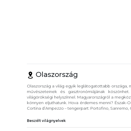
Olaszország
Olaszország a világ egyik leglátogatottabb országa,
művészeteinek és gasztronómiájának köszönhet
világörökségi helyszínnel. Magyarországról a megköze
könnyen eljuthatunk. Hova érdemes menni? Észak-Ola
Cortina d’Ampezzo – tengerpart: Portofino, Sanremo, C
Beszélt világnyelvek