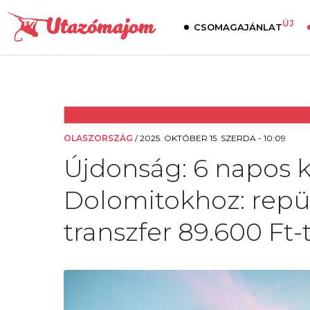
ÚJ
CSOMAGAJÁNLAT
OLASZORSZÁG
/
2025. OKTÓBER 15. SZERDA - 10:09
Újdonság: 6 napos k
Dolomitokhoz: repülő
transzfer 89.600 Ft-t