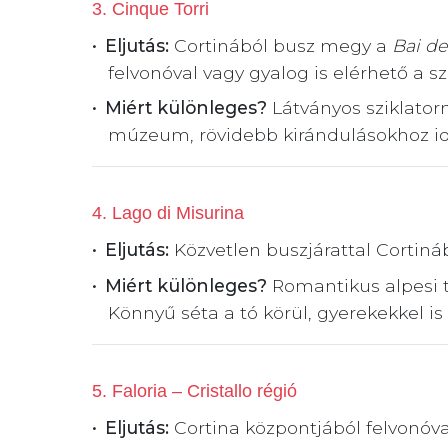
3. Cinque Torri
Eljutás:
Cortinából busz megy a
Bai d
felvonóval vagy gyalog is elérhető a sz
Miért különleges?
Látványos sziklator
múzeum, rövidebb kirándulásokhoz ide
4. Lago di Misurina
Eljutás:
Közvetlen buszjárattal Cortináb
Miért különleges?
Romantikus alpesi t
Könnyű séta a tó körül, gyerekekkel is 
5. Faloria – Cristallo régió
Eljutás:
Cortina központjából felvonóv