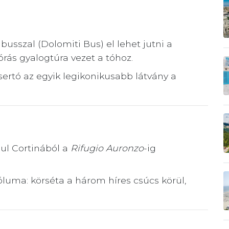
usszal (Dolomiti Bus) el lehet jutni a
rás gyalogtúra vezet a tóhoz.
sertó az egyik legikonikusabb látvány a
ul Cortinából a
Rifugio Auronzo
-ig
uma: körséta a három híres csúcs körül,