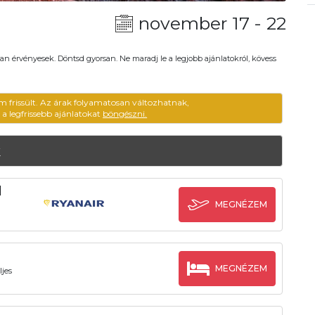
november 17 - 22
an érvényesek. Döntsd gyorsan. Ne maradj le a legjobb ajánlatokról, kövess
m frissült. Az árak folyamatosan változhatnak,
ű a legfrissebb ajánlatokat
böngészni.
k
l
MEGNÉZEM
MEGNÉZEM
jes