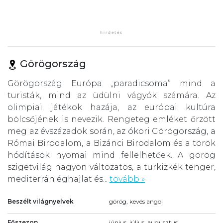
Görögország
Görögország Európa „paradicsoma” mind a
turisták, mind az üdülni vágyók számára. Az
olimpiai játékok hazája, az európai kultúra
bölcsőjének is nevezik. Rengeteg emléket őrzött
meg az évszázadok során, az ókori Görögország, a
Római Birodalom, a Bizánci Birodalom és a török
hódítások nyomai mind fellelhetőek. A görög
szigetvilág nagyon változatos, a türkizkék tenger,
mediterrán éghajlat és...
tovább »
Beszélt világnyelvek
görög, kevés angol
Főszezon
június, július, augusztus,