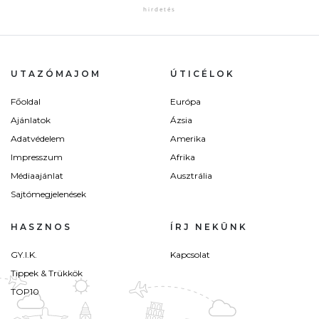
UTAZÓMAJOM
ÚTICÉLOK
Főoldal
Európa
Ajánlatok
Ázsia
Adatvédelem
Amerika
Impresszum
Afrika
Médiaajánlat
Ausztrália
Sajtómegjelenések
HASZNOS
ÍRJ NEKÜNK
GY.I.K.
Kapcsolat
Tippek & Trükkök
TOP10