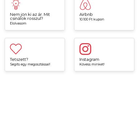
Nem jön ki az ár. Mit
Airbnb
csinálok rosszul?
10.100 Ft kupon
Elolvasom
Tetszett?
Instagram
Segíts egy megosztással!
Kövess minket!