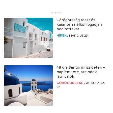
Görögország teszt és
karantén nélkül fogadja a
beoltottakat
HÍREK
/
MÁRCIUS 23.
48 óra Santorini szigetén –
naplemente, strandok,
látnivalók
GÖRÖGORSZÁG
/
AUGUSZTUS
22.