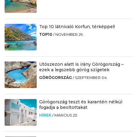
Top 10 látnivaló Korfun, térképpel!
TOP10
/
NOVEMBER 29.
Utószezon alatt is irány Görögország –
ezek a legszebb görög szigetek
GÖRÖGORSZÁG
/
SZEPTEMBER 04.
Görögország teszt és karantén nélkül
fogadja a beoltottakat
HÍREK
/
MÁRCIUS 23.