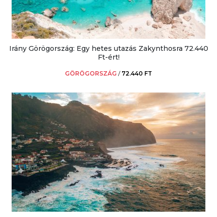
Irány Görögország: Egy hetes utazás Zakynthosra 72.440
Ft-ért!
GÖRÖGORSZÁG
/
72.440 FT