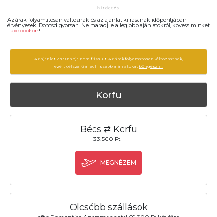
Az árak folyamatosan változnak és az ajánlat kiírásanak időpontjában
érvényesek. Döntsd gyorsan. Ne maradj le a legjobb ajánlatokról, kövess minket
Facebookon
!
Az ajánlat 2769 napja nem frissült. Az árak folyamatosan változhatnak,
ezért célszerű a legfrissebb ajánlatokat
böngészni.
Korfu
Bécs ⇄ Korfu
33.500 Ft
MEGNÉZEM
Olcsóbb szállások
Leftis Romantica Apartmanhotel 69.300 Ft két főre