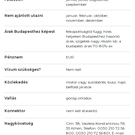
szeptember
Nem ajánlott utazni
január, február, október,
november, december
Árak Budapesthez képest
felkapottságtól függ, híres
helyeken Budapesthez hasonló
árak, szigetek nagy részén kb. a
budapesti árak 70-80%-ax
Pénznem
EUR
Vízum szükséges?
Nem kell
Közlekedés
motor vagy autóbérlés, busz, hajó,
belföldi járatok
Vallás
görög-ortodox
Konnektor
nem kell átalakító
Nagykövetség
Cím: 38, Vasileos Konstantinou 116
35 Athén, Telefon: 0030 210 72 56
800, 0030 210 72 56 801, E-mail: