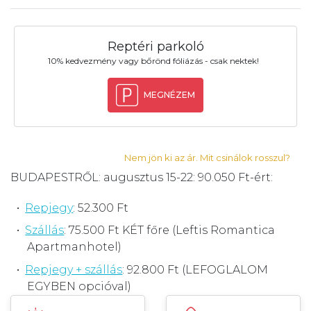
Reptéri parkoló
10% kedvezmény vagy bőrönd fóliázás - csak nektek!
MEGNÉZEM
Nem jön ki az ár. Mit csinálok rosszul?
BUDAPESTRŐL: augusztus 15-22: 90.050 Ft-ért:
Repjegy
: 52.300 Ft
Szállás
: 75.500 Ft KÉT főre (Leftis Romantica
Apartmanhotel)
Repjegy + szállás
: 92.800 Ft (LEFOGLALOM
EGYBEN opcióval)