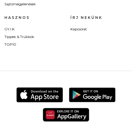
Sajtómegjelenések
HASZNOS
ÍRJ NEKÜNK
GY.I.K.
Kapcsolat
Tippek & Trükkök
TOP10