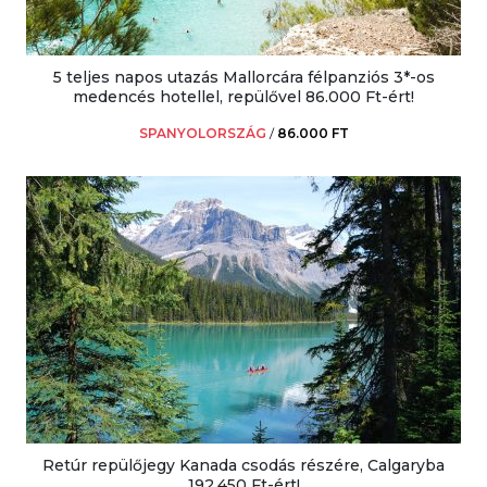
5 teljes napos utazás Mallorcára félpanziós 3*-os
medencés hotellel, repülővel 86.000 Ft-ért!
SPANYOLORSZÁG
/
86.000 FT
Retúr repülőjegy Kanada csodás részére, Calgaryba
192.450 Ft-ért!