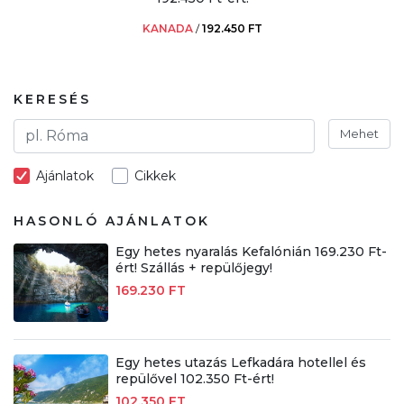
KANADA
/
192.450 FT
KERESÉS
Mehet
Ajánlatok
Cikkek
HASONLÓ AJÁNLATOK
Egy hetes nyaralás Kefalónián 169.230 Ft-
ért! Szállás + repülőjegy!
169.230 FT
Egy hetes utazás Lefkadára hotellel és
repülővel 102.350 Ft-ért!
102.350 FT