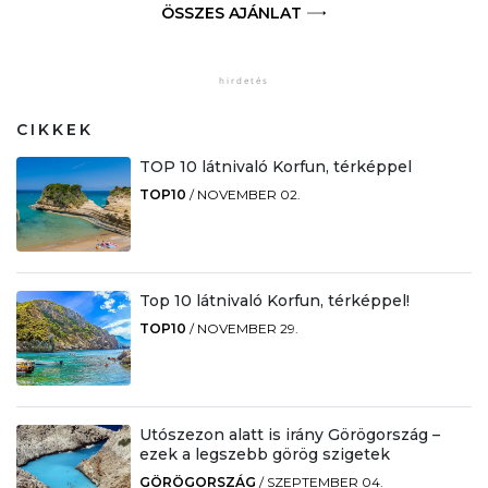
ÖSSZES AJÁNLAT
CIKKEK
TOP 10 látnivaló Korfun, térképpel
TOP10
/
NOVEMBER 02.
Top 10 látnivaló Korfun, térképpel!
TOP10
/
NOVEMBER 29.
Utószezon alatt is irány Görögország –
ezek a legszebb görög szigetek
GÖRÖGORSZÁG
/
SZEPTEMBER 04.