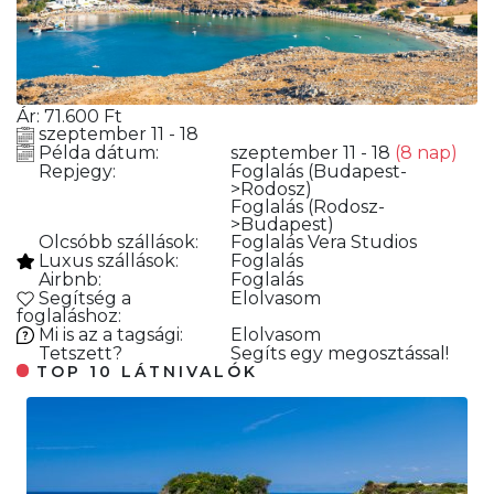
Ár:
71.600
Ft
szeptember 11 - 18
Példa dátum:
szeptember 11 - 18
(8 nap)
Repjegy:
Foglalás
(Budapest-
>Rodosz)
Foglalás
(Rodosz-
>Budapest)
Olcsóbb szállások:
Foglalás
Vera Studios
Luxus szállások:
Foglalás
Airbnb:
Foglalás
Segítség a
Elolvasom
foglaláshoz:
Mi is az a tagsági:
Elolvasom
Tetszett?
Segíts egy megosztással!
TOP 10 LÁTNIVALÓK