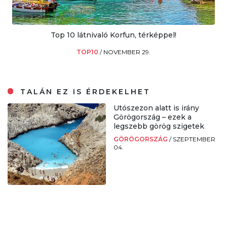
Top 10 látnivaló Korfun, térképpel!
TOP10
/
NOVEMBER 29.
TALÁN EZ IS ÉRDEKELHET
Utószezon alatt is irány
Görögország – ezek a
legszebb görög szigetek
GÖRÖGORSZÁG
/
SZEPTEMBER
04.